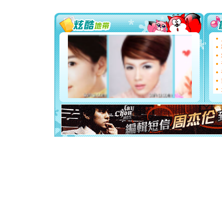
要平安！
[圣诞节]
能正大光明
天都要快
[圣诞节]
如意,快乐
[元旦]
看
断电。爱
你是我专
[元旦]
如
起；二是
离。水晶
[元旦]
当
泣，这痛
卖了。水
[春节]
风
颜！冬去
道一声平
[春节]
传
片叶子是
送你一棵