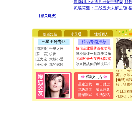
·
曹颖印小天酒店开房照被爆
野
·
诡秘莫测：二战五大未解之谜
[圣诞节]
你太多，
【
相关链接
】
要平安！
[圣诞节]
能正大光明
天都要快
搜狐短信
小灵通
性感丽人
[圣诞节]
三星图铃专区
精品专题推荐
如意,快乐
[元旦]
看
短信企业通秀百变功能
[周杰伦] 千里之外
断电。爱
浪漫情怀一起漫步音乐
[誓 言] 求佛
你是我专
同城约会今夜告别寂寞
[王力宏] 大城小爱
[元旦]
如
敢来挑战你的球技吗？
[王心凌] 花的嫁纱
起；二是
离。水晶
精彩生活
[元旦]
当
泣，这痛
星座运势
每日财运
卖了。水
花边新闻
魔鬼辞典
今日运程
[春节]
风
情感测试
生活笑话
桃花运，
颜！冬去
道一声平
[春节]
传
片叶子是
送你一棵
[圣诞节]
你太多，