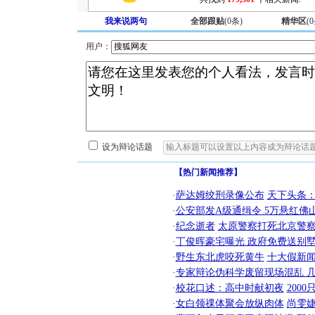
我来说两句
全部跟贴
(
0
条)
精华区
(
0
用户：
设为辩论话题
【热门新闻推荐】
·
萨达姆绞刑录像公布
天下头条
·
公安部发A级通缉令 5万悬红佛山
·
纪念逝者
太原警察打死北京警察
·
丁俊晖豪宅曝光 政府免费送别墅
·
野生东北虎咬死黄牛
十大假新
·
专家辩论伪科学废留现场混乱 几
·
校花口述：高中时献初夜
200
·
女白领祼体聚会放纵肉体
尚雯婕