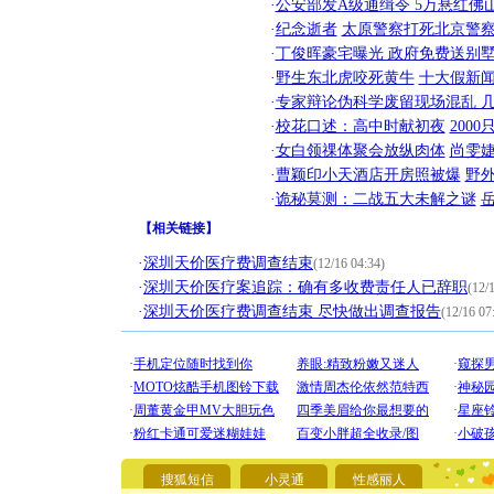
·
公安部发A级通缉令 5万悬红佛山
·
纪念逝者
太原警察打死北京警察
·
丁俊晖豪宅曝光 政府免费送别墅
·
野生东北虎咬死黄牛
十大假新
·
专家辩论伪科学废留现场混乱 几
·
校花口述：高中时献初夜
200
·
女白领祼体聚会放纵肉体
尚雯婕
·
曹颖印小天酒店开房照被爆
野
·
诡秘莫测：二战五大未解之谜
【
相关链接
】
·
深圳天价医疗费调查结束
(12/16 04:34)
·
深圳天价医疗案追踪：确有多收费责任人已辞职
(12/
·
深圳天价医疗费调查结束 尽快做出调查报告
(12/16 07
[圣诞节]
你太多，
要平安！
[圣诞节]
能正大光明
天都要快
搜狐短信
小灵通
性感丽人
[圣诞节]