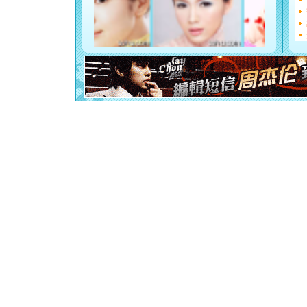
你是我专
[元旦]
如
起；二是
离。水晶
[元旦]
当
泣，这痛
卖了。水
[春节]
风
颜！冬去
道一声平
[春节]
传
片叶子是
送你一棵