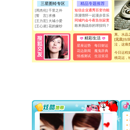
如意,快乐
三星图铃专区
精品专题推荐
[元旦]
看
短信企业通秀百变功能
[周杰伦] 千里之外
断电。爱
浪漫情怀一起漫步音乐
[誓 言] 求佛
你是我专
同城约会今夜告别寂寞
[王力宏] 大城小爱
[元旦]
如
敢来挑战你的球技吗？
[王心凌] 花的嫁纱
起；二是
离。水晶
[元旦]
当
精彩生活
泣，这痛
星座运势
每日财运
卖了。水
花边新闻
魔鬼辞典
[春节]
今日运程
风
情感测试
生活笑话
颜！冬去
桃花运，
道一声平
[春节]
传
片叶子是
送你一棵
[圣诞节]
你太多，
要平安！
[圣诞节]
能正大光明
天都要快
[圣诞节]
如意,快乐
[元旦]
看
断电。爱