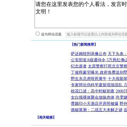
设为辩论话题
【热门新闻推荐】
·
萨达姆绞刑录像公布
天下头条
·
公安部发A级通缉令 5万悬红佛山
·
纪念逝者
太原警察打死北京警察
·
丁俊晖豪宅曝光 政府免费送别墅
·
野生东北虎咬死黄牛
十大假新
·
专家辩论伪科学废留现场混乱 几
·
校花口述：高中时献初夜
200
·
女白领祼体聚会放纵肉体
尚雯婕
·
曹颖印小天酒店开房照被爆
野
[圣诞节]
·
诡秘莫测：二战五大未解之谜
你太多，
【
相关链接
】
要平安！
[圣诞节]