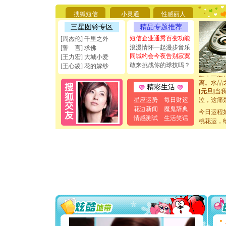
能正大光明
天都要快
搜狐短信
小灵通
性感丽人
[圣诞节]
三星图铃专区
精品专题推荐
如意,快乐
[元旦]
看
短信企业通秀百变功能
[周杰伦] 千里之外
断电。爱
浪漫情怀一起漫步音乐
[誓 言] 求佛
你是我专
同城约会今夜告别寂寞
[王力宏] 大城小爱
[元旦]
如
敢来挑战你的球技吗？
[王心凌] 花的嫁纱
起；二是
离。水晶
精彩生活
[元旦]
当
泣，这痛
星座运势
每日财运
卖了。水
花边新闻
魔鬼辞典
今日运程
[春节]
风
情感测试
生活笑话
桃花运，
颜！冬去
道一声平
[春节]
传
片叶子是
送你一棵
[圣诞节]
你太多，
要平安！
[圣诞节]
能正大光明
天都要快
[圣诞节]
如意,快乐