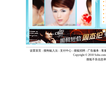
[元旦]
看
断电。爱
你是我专
[元旦]
如
起；二是
离。水晶
[元旦]
当
泣，这痛
卖了。水
[春节]
风
颜！冬去
道一声平
设置首页
-
搜狗输入法
-
支付中心
-
搜狐招聘
-
广告服务
-
客
[春节]
传
Copyright © 2018 Sohu.com I
片叶子是
搜狐不良信息
送你一棵