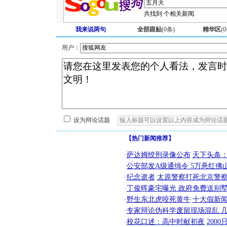
共找到
个相关新闻.
我来说两句
全部跟贴
(
0
条)
精华区
(
0
用户：
设为辩论话题
【热门新闻推荐】
·
萨达姆绞刑录像公布
天下头条
·
公安部发A级通缉令 5万悬红佛山
·
纪念逝者
太原警察打死北京警察
·
丁俊晖豪宅曝光 政府免费送别墅
·
野生东北虎咬死黄牛
十大假新
·
专家辩论伪科学废留现场混乱 几
·
校花口述：高中时献初夜
200