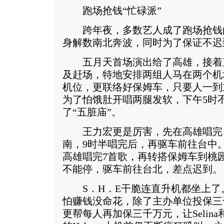
跑场抢钱“忙碌派”
跨年夜，多数艺人成了跑场抢钱的
身解数南北奔波，同时为了保证不迟
五月天首场演出给了高雄，接着
及赶场，特地安排两组人马在两个机
机位，更联络好保姆车，只要人一到
为了怕饿肚开唱两腿发软，下午5时
了“五脏庙”。
王力宏更是厉害，先在高雄唱完
南，9时半唱完后，再驱车前往台中
高雄唱完7首歌，再转搭保姆车到桃园
不能停，驱车前往台北，差点迟到。
S．H．E干脆连直升机都坐上了。
怕赚钱没命花，除了主办单位投保三
更帮每人再加保三千万元，让Selina