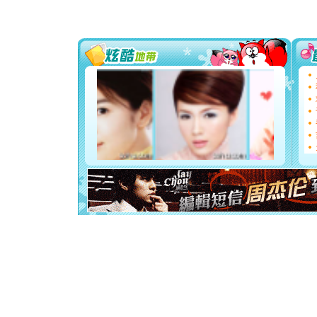
[圣诞节]
你太多，
要平安！
[圣诞节]
能正大光明
天都要快
[圣诞节]
如意,快乐
[元旦]
看
断电。爱
你是我专
[元旦]
如
起；二是
离。水晶
[元旦]
当
泣，这痛
卖了。水
[春节]
风
颜！冬去
道一声平
[春节]
传
片叶子是
送你一棵