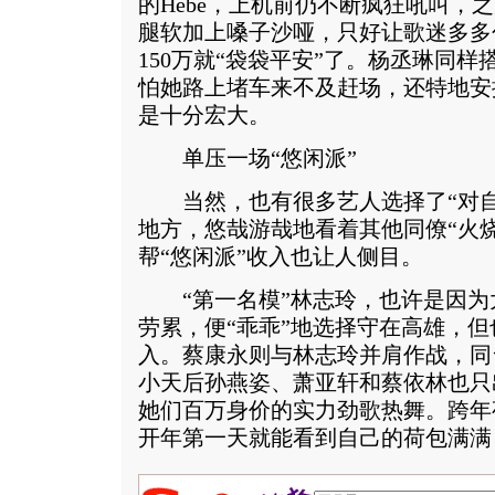
的Hebe，上机前仍不断疯狂吼叫，
腿软加上嗓子沙哑，只好让歌迷多多
150万就“袋袋平安”了。杨丞琳同
怕她路上堵车来不及赶场，还特地安
是十分宏大。
单压一场“悠闲派”
当然，也有很多艺人选择了“对自
地方，悠哉游哉地看着其他同僚“火
帮“悠闲派”收入也让人侧目。
“第一名模”林志玲，也许是因为
劳累，便“乖乖”地选择守在高雄，但
入。蔡康永则与林志玲并肩作战，同
小天后孙燕姿、萧亚轩和蔡依林也只
她们百万身价的实力劲歌热舞。跨年
开年第一天就能看到自己的荷包满满