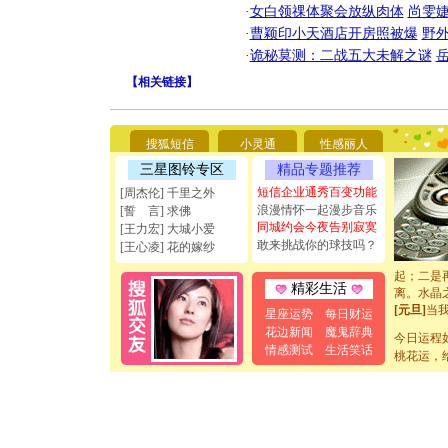
·
女白领祼体聚会放纵肉体
尚雯婕
·
曹颖印小天酒店开房照被爆
野
·
诡秘莫测：二战五大未解之谜
[圣诞节]
【
相关链接
】
你太多，
要平安！
[圣诞节]
能正大光明
搜狐短信
小灵通
性感丽人
天都要快
[圣诞节]
三星图铃专区
精品专题推荐
如意,快乐
短信企业通秀百变功能
[周杰伦] 千里之外
[元旦]
看
浪漫情怀一起漫步音乐
[誓 言] 求佛
断电。爱
同城约会今夜告别寂寞
[王力宏] 大城小爱
你是我专
敢来挑战你的球技吗？
[王心凌] 花的嫁纱
[元旦]
如
起；二是
离。水晶
精彩生活
[元旦]
当
星座运势
每日财运
泣，这痛
花边新闻
魔鬼辞典
卖了。水
今日运程
情感测试
生活笑话
[春节]
风
桃花运，
颜！冬去
道一声平
[春节]
传
片叶子是
送你一棵