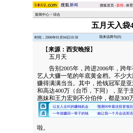
搜狐首页
-
新闻
-
体育
新闻中心
>
综合
五月天入袋4
我来说两句(
0
)
时间：2006年01月04日10:58
【
来源：西安晚报
】
五月天
告别2005年，跨进2006年，跨
艺人大赚一笔的年底黄金档。不少大
赚得满满当当。其中，抢钱冠军是亚
和高达400万（台币，下同），至于
惠妹和王力宏则不分伯仲，都是300
啦。