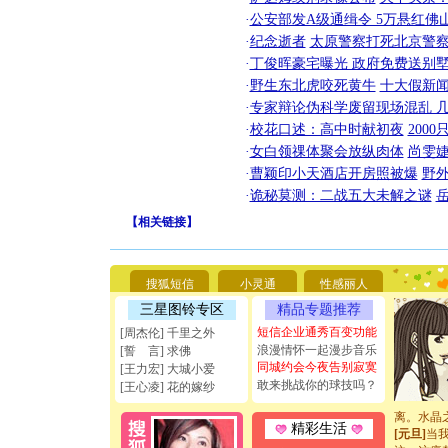
·
公安部发A级通缉令 5万悬红佛山
·
纪念逝者
太原警察打死北京警察
·
丁俊晖豪宅曝光 政府免费送别墅
·
野生东北虎咬死黄牛
十大假新
·
专家辩论伪科学废留现场混乱 几
·
校花口述：高中时献初夜
200
·
女白领祼体聚会放纵肉体
尚雯婕
·
曹颖印小天酒店开房照被爆
野
[圣诞节]
·
诡秘莫测：二战五大未解之谜
你太多，
要平安！
【
相关链接
】
[圣诞节]
能正大光明
天都要快
搜狐短信
小灵通
性感丽人
[圣诞节]
如意,快乐
三星图铃专区
精品专题推荐
[元旦]
看
短信企业通秀百变功能
[周杰伦] 千里之外
断电。爱
浪漫情怀一起漫步音乐
[誓 言] 求佛
你是我专
同城约会今夜告别寂寞
[王力宏] 大城小爱
[元旦]
如
敢来挑战你的球技吗？
[王心凌] 花的嫁纱
起；二是
离。水晶
[元旦]
当
精彩生活
泣，这痛