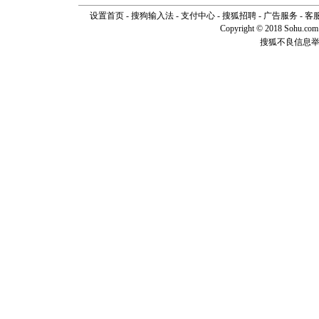
道一声平
设置首页
-
搜狗输入法
-
支付中心
-
搜狐招聘
-
广告服务
[春节]
-
传
客
片叶子是
Copyright © 2018 Sohu.com I
送你一棵
搜狐不良信息