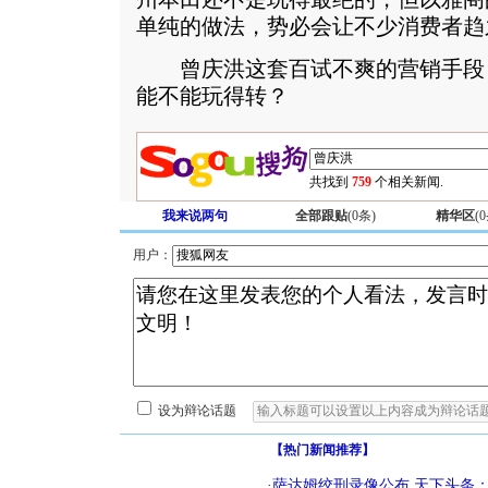
单纯的做法，势必会让不少消费者趋
曾庆洪这套百试不爽的营销手段
能不能玩得转？
共找到
759
个相关新闻.
我来说两句
全部跟贴
(
0
条)
精华区
(
0
用户：
设为辩论话题
【热门新闻推荐】
·
萨达姆绞刑录像公布
天下头条