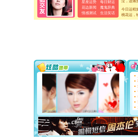
星座运势
每日财运
卖了。水
花边新闻
魔鬼辞典
[春节]
风
今日运程
情感测试
生活笑话
颜！冬去
桃花运，
道一声平
[春节]
传
片叶子是
送你一棵
[圣诞节]
你太多，
要平安！
[圣诞节]
能正大光明
天都要快
[圣诞节]
如意,快乐
[元旦]
看
断电。爱
你是我专
[元旦]
如
起；二是
离。水晶
[元旦]
当
泣，这痛
卖了。水
[春节]
风
颜！冬去