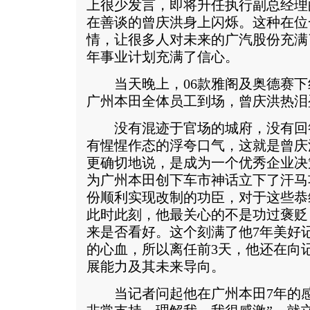
上很少发言，即将升任执行副总经理
在善谈的曾庆洪身上闪烁。这种在位
情，让很多人对未来的广汽股份充满了
年事业计划充满了信心。
当天晚上，06款雅阁及奥德赛下
广州本田全体员工到场，曾庆洪热泪
没有混迹于官场的城府，没有回
有惺惺作态的浮夸口气，这就是曾庆
更确切地说，是成为一个优秀企业决
为广州本田创下车市神话立下了汗马
份顺利实现改制的功臣，对于这些恭
此时此刻，他最关心的不是功过褒贬
来是否看好。这个刻满了他7年美好
的心血，所以离任前3天，他还在向
展能力及其未来导向。
当记者问起他在广州本田7年的感