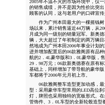
2005年不温不火的市场环境中，仅
的销售成绩，并不是因为性价比突出
顾客的认同，这与老用户的口碑宣传
作为广州本田最大的一棵摇钱树，雅
场以来，累计销售逼近44万辆，从20
月成为同一级别的销量冠军。新奥德赛
辆，大大超过了年初制定的两万辆目
然地成为广州本田2006年事业计划
进并增加配置后的06款雅阁原有品
航的2．4L豪华版和3．0L豪华版，售
29．98万元；06款新奥德赛在原
基础上，同样增加了带导航的豪华版，
车都将于2006年元月初上市。
06款雅阁整车造型更加动感，最
型：采用豪华车型常用的LED高位
灯，牌照也采用独特的宽板形式。在
管饰件、3．0L车型的全新轮毂造型