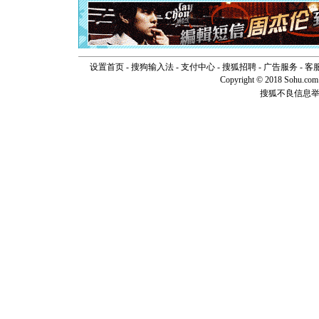
卖了。水
[春节]
风
颜！冬去
道一声平
[春节]
传
设置首页
-
搜狗输入法
-
支付中心
-
搜狐招聘
-
广告服务
片叶子是
-
客
送你一棵
Copyright © 2018 Sohu.com I
搜狐不良信息