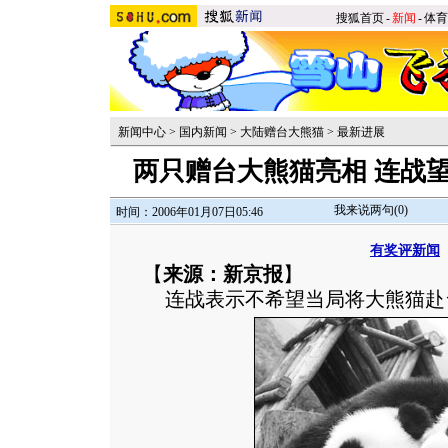
搜狐首页
-
新闻
-
体育
新闻中心
>
国内新闻
>
大陆赠台大熊猫
>
最新进展
两只赠台大熊猫亮相 连战望
我来说两句(
0
)
时间：2006年01月07日05:46
有奖评新闻
【
来源：新京报
】
连战表示不希望当局将大熊猫赴