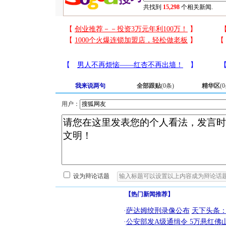
共找到
15,298
个相关新闻.
我来说两句
全部跟贴
(
0
条)
精华区
(
0
用户：
设为辩论话题
【热门新闻推荐】
·
萨达姆绞刑录像公布
天下头条
·
公安部发A级通缉令 5万悬红佛山