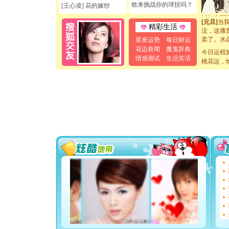
敢来挑战你的球技吗？
[王心凌] 花的嫁纱
离。水晶
[元旦]
当
泣，这痛
精彩生活
卖了。水
星座运势
每日财运
[春节]
风
花边新闻
魔鬼辞典
颜！冬去
今日运程
情感测试
生活笑话
道一声平
桃花运，
[春节]
传
片叶子是
送你一棵
[圣诞节]
你太多，
要平安！
[圣诞节]
能正大光明
天都要快
[圣诞节]
如意,快乐
[元旦]
看
断电。爱
你是我专
[元旦]
如
起；二是
离。水晶
[元旦]
当
泣，这痛