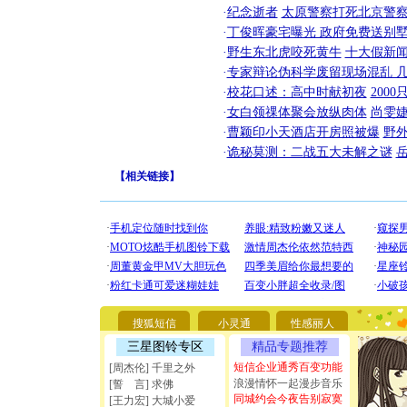
·
纪念逝者
太原警察打死北京警察
·
丁俊晖豪宅曝光 政府免费送别墅
·
野生东北虎咬死黄牛
十大假新
·
专家辩论伪科学废留现场混乱 几
·
校花口述：高中时献初夜
200
·
女白领祼体聚会放纵肉体
尚雯婕
·
曹颖印小天酒店开房照被爆
野
·
诡秘莫测：二战五大未解之谜
【
相关链接
】
[圣诞节]
你太多，
要平安！
[圣诞节]
能正大光明
天都要快
[圣诞节]
搜狐短信
小灵通
性感丽人
如意,快乐
[元旦]
看
三星图铃专区
精品专题推荐
断电。爱
短信企业通秀百变功能
[周杰伦] 千里之外
你是我专
浪漫情怀一起漫步音乐
[誓 言] 求佛
[元旦]
如
同城约会今夜告别寂寞
[王力宏] 大城小爱
起；二是