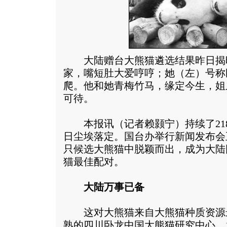
大陆赠台大熊猫遴选结果昨日揭
家，嘴短肚大爱哼哼；她（左）号称
爬。他和她青梅竹马，缘定今生，姐
可待。
本报讯（记者赖颢宁）持续了21
日尘埃落定。国台办举行新闻发布会正
只候选大熊猫中脱颖而出，成为大陆
猫最佳配对。
大陆万事已备
这对大熊猫来自大熊猫种质资源
熟的四川卧龙中国大熊猫研究中心，1