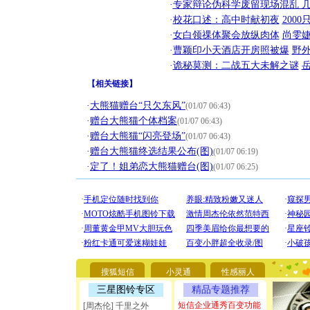
·
专家辩论伪科学废留现场混乱 几
·
校花口述：高中时献初夜
200
·
女白领祼体聚会放纵肉体
尚雯婕
·
曹颖印小天酒店开房照被爆
野
·
诡秘莫测：二战五大未解之谜
【
相关链接
】
·
大熊猫赠台“只欠东风”
(01/07 06:43)
·
赠台大熊猫个体档案
(01/07 06:43)
·
赠台大熊猫“闪亮登场”
(01/07 06:43)
·
赠台大熊猫终选结果公布(图)
(01/07 06:19)
·
定了！姐弟恋大熊猫赠台(图)
(01/07 06:25)
[圣诞节]
你太多，
要平安！
[圣诞节]
能正大光明
天都要快
[圣诞节]
搜狐短信
小灵通
性感丽人
如意,快乐
[元旦]
看
三星图铃专区
精品专题推荐
断电。爱
短信企业通秀百变功能
[周杰伦] 千里之外
你是我专