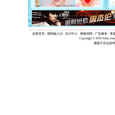
[元旦]
当
泣，这痛
卖了。水
[春节]
风
颜！冬去
道一声平
[春节]
传
片叶子是
设置首页
-
搜狗输入法
-
支付中心
-
搜狐招聘
-
广告服务
-
客
送你一棵
Copyright © 2018 Sohu.com I
搜狐不良信息