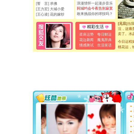
浪漫情怀一起漫步音乐
[誓 言] 求佛
[元旦]
如
同城约会今夜告别寂寞
[王力宏] 大城小爱
起；二是
敢来挑战你的球技吗？
[王心凌] 花的嫁纱
离。水晶
[元旦]
当
泣，这痛
精彩生活
卖了。水
星座运势
每日财运
[春节]
风
花边新闻
魔鬼辞典
颜！冬去
今日运程
道一声平
情感测试
生活笑话
桃花运，
[春节]
传
片叶子是
送你一棵
[圣诞节]
你太多，
要平安！
[圣诞节]
能正大光明
天都要快
[圣诞节]
如意,快乐
[元旦]
看
断电。爱
你是我专
[元旦]
如
起；二是
离。水晶