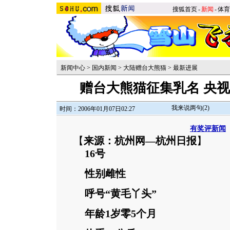
搜狐首页
-
新闻
-
体育
新闻中心
>
国内新闻
>
大陆赠台大熊猫
>
最新进展
赠台大熊猫征集乳名 央
我来说两句(
2
)
时间：2006年01月07日02:27
有奖评新闻
【
来源：杭州网—杭州日报
】
16号
性别雌性
呼号“黄毛丫头”
年龄1岁零5个月