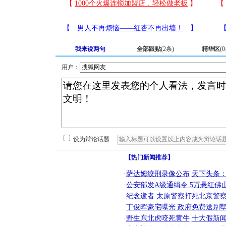
我来说两句
全部跟贴
(
2
条)
精华区
(
0
用户：
设为辩论话题
【热门新闻推荐】
·
萨达姆绞刑录像公布
天下头条
·
公安部发A级通缉令 5万悬红佛山
·
纪念逝者
太原警察打死北京警察
·
丁俊晖豪宅曝光 政府免费送别墅
·
野生东北虎咬死黄牛
十大假新