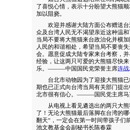
了喜悦心情，表示十分盼望大熊猫顺
加以阻挠。
欢迎并感谢大陆方面公布赠送台
众及台湾人民无不渴望亲近这种温和
当局不要将大熊猫来台政治化并横加
人民的和谐相处，希望当局不要丧失
会。愿意促成大陆专家来台考察，并
经验，让这两只可爱的大熊猫尽快来
乐。———中国国民党荣誉主席
连战
台北市动物园为了迎接大熊猫已
期也已正式向台湾当局有关部门提出
北市很有信心。———国民党主席马
从电视上看见遴选出的两只大熊
了！无论大熊猫最后落脚在台湾的哪
翻天”，一定会在第一时间带孩子们
池文教基金会副秘书长陈春霖