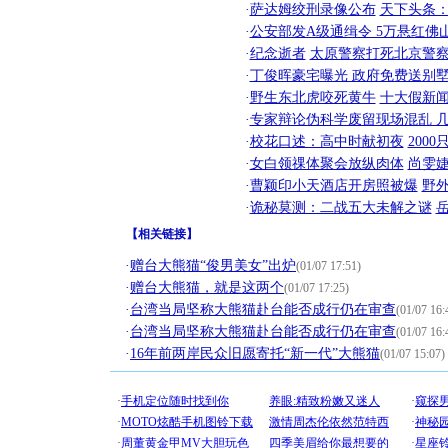
·
萨达姆绞刑录像公布
天下头条
·
公安部发A级通缉令 5万悬红佛山
·
纪念逝者
太原警察打死北京警察
·
丁俊晖豪宅曝光 政府免费送别墅
·
野生东北虎咬死黄牛
十大假新
·
专家辩论伪科学废留现场混乱 几
·
校花口述：高中时献初夜
200
·
女白领祼体聚会放纵肉体
尚雯婕
·
曹颖印小天酒店开房照被爆
野
·
诡秘莫测：二战五大未解之谜
【
相关链接
】
·
赠台大熊猫“俊男美女”出炉
(01/07 17:51)
·
赠台大熊猫，就是这两个
(01/07 17:25)
·
台湾当局坚称大熊猫赴台能否成行仍在审查
(01/07 16:
·
台湾当局坚称大熊猫赴台能否成行仍在审查
(01/07 16:
·
16年前两岸民众旧愿寄托“新一代”大熊猫
(01/07 15:07)
[圣诞节]
你太多，