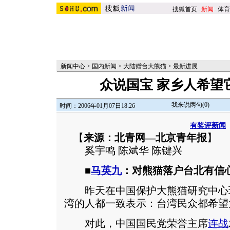
搜狐首页
-
新闻
-
体育
新闻中心
>
国内新闻
>
大陆赠台大熊猫
>
最新进展
众说国宝 家乡人希望
我来说两句(
0
)
时间：2006年01月07日18:26
有奖评新闻
【
来源：北青网—北京青年报
】
奚宇鸣 陈斌华 陈键兴
■
马英九
：对熊猫落户台北有信
昨天在中国保护大熊猫研究中心
湾的人都一致表示：台湾民众都希望
对此，中国国民党荣誉主席
连战