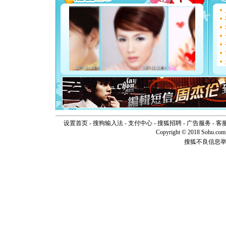
[圣诞节]
如意,快乐
[元旦]
看
断电。爱
你是我专
[元旦]
如
起；二是
离。水晶
[元旦]
当
泣，这痛
卖了。水
[春节]
风
颜！冬去
道一声平
设置首页
-
搜狗输入法
-
支付中心
-
搜狐招聘
-
广告服务
-
客
[春节]
传
Copyright © 2018 Sohu.com I
片叶子是
搜狐不良信息
送你一棵