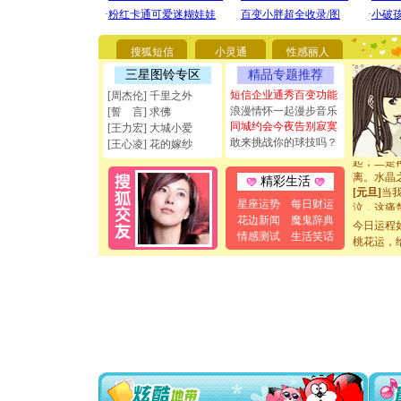
要平安！
[圣诞节]
能正大光明
天都要快
搜狐短信
小灵通
性感丽人
[圣诞节]
三星图铃专区
精品专题推荐
如意,快乐
[元旦]
看
短信企业通秀百变功能
[周杰伦] 千里之外
断电。爱
浪漫情怀一起漫步音乐
[誓 言] 求佛
你是我专
同城约会今夜告别寂寞
[王力宏] 大城小爱
[元旦]
如
敢来挑战你的球技吗？
[王心凌] 花的嫁纱
起；二是
离。水晶
精彩生活
[元旦]
当
泣，这痛
星座运势
每日财运
卖了。水
花边新闻
魔鬼辞典
今日运程
[春节]
风
情感测试
生活笑话
桃花运，
颜！冬去
道一声平
[春节]
传
片叶子是
送你一棵
[圣诞节]
你太多，
要平安！
[圣诞节]
能正大光明
天都要快