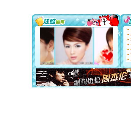
你太多，
要平安！
[圣诞节]
能正大光明
天都要快
[圣诞节]
如意,快乐
[元旦]
看
断电。爱
你是我专
[元旦]
如
起；二是
离。水晶
[元旦]
当
泣，这痛
卖了。水
[春节]
风
颜！冬去
道一声平
[春节]
传
片叶子是
送你一棵