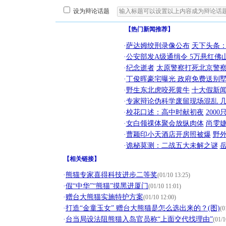
设为辩论话题
【热门新闻推荐】
·
萨达姆绞刑录像公布
天下头条
·
公安部发A级通缉令 5万悬红佛山
·
纪念逝者
太原警察打死北京警察
·
丁俊晖豪宅曝光 政府免费送别墅
·
野生东北虎咬死黄牛
十大假新
·
专家辩论伪科学废留现场混乱 几
·
校花口述：高中时献初夜
200
·
女白领祼体聚会放纵肉体
尚雯婕
·
曹颖印小天酒店开房照被爆
野
·
诡秘莫测：二战五大未解之谜
【
相关链接
】
·
熊猫专家喜得科技进步二等奖
(01/10 13:25)
·
假“中华”“熊猫”摸黑进厦门
(01/10 11:01)
·
赠台大熊猫实施特护方案
(01/10 12:00)
·
打造“金童玉女” 赠台大熊猫是怎么选出来的？(图)
(0
·
台当局设法阻熊猫入岛官员称“上面交代找理由”
(01/1