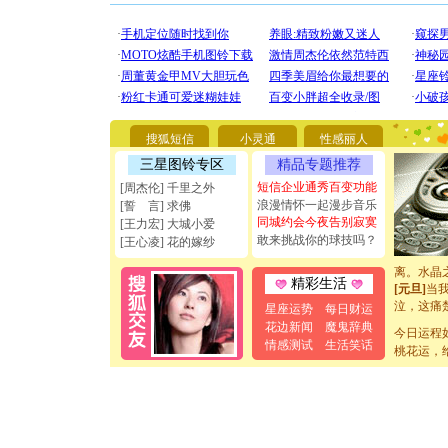
[圣诞节]
你太多，
要平安！
[圣诞节]
能正大光明
天都要快
搜狐短信
小灵通
性感丽人
[圣诞节]
三星图铃专区
精品专题推荐
如意,快乐
[元旦]
看
短信企业通秀百变功能
[周杰伦] 千里之外
断电。爱
浪漫情怀一起漫步音乐
[誓 言] 求佛
你是我专
同城约会今夜告别寂寞
[王力宏] 大城小爱
[元旦]
如
敢来挑战你的球技吗？
[王心凌] 花的嫁纱
起；二是
离。水晶
精彩生活
[元旦]
当
泣，这痛
星座运势
每日财运
卖了。水
花边新闻
魔鬼辞典
今日运程
[春节]
风
情感测试
生活笑话
颜！冬去
桃花运，
道一声平
[春节]
传
片叶子是
送你一棵
[圣诞节]