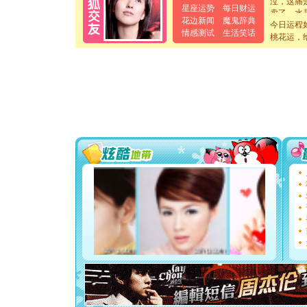
卖了。水
星座运势
每日财运
[春节]
风
花边新闻
魔鬼辞典
今日运程
颜！冬去
情感测试
生活笑话
桃花运，
道一声平
[春节]
传
片叶子是
送你一棵
[圣诞节]
你太多，
要平安！
[圣诞节]
能正大光明
天都要快
[圣诞节]
如意,快乐
[元旦]
看
断电。爱
你是我专
[元旦]
如
起；二是
离。水晶
[元旦]
当
泣，这痛
卖了。水
[春节]
风
颜！冬去