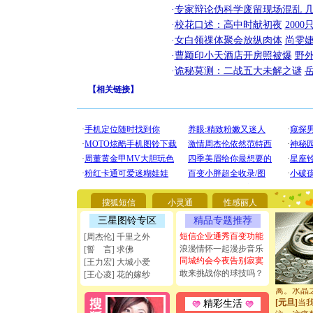
·
专家辩论伪科学废留现场混乱 几
·
校花口述：高中时献初夜
200
·
女白领祼体聚会放纵肉体
尚雯婕
·
曹颖印小天酒店开房照被爆
野
·
诡秘莫测：二战五大未解之谜
【
相关链接
】
[圣诞节]
你太多，
要平安！
[圣诞节]
能正大光明
天都要快
[圣诞节]
搜狐短信
小灵通
性感丽人
如意,快乐
三星图铃专区
精品专题推荐
[元旦]
看
短信企业通秀百变功能
[周杰伦] 千里之外
断电。爱
浪漫情怀一起漫步音乐
[誓 言] 求佛
你是我专
同城约会今夜告别寂寞
[元旦]
如
[王力宏] 大城小爱
敢来挑战你的球技吗？
起；二是
[王心凌] 花的嫁纱
离。水晶
[元旦]
当
精彩生活
泣，这痛