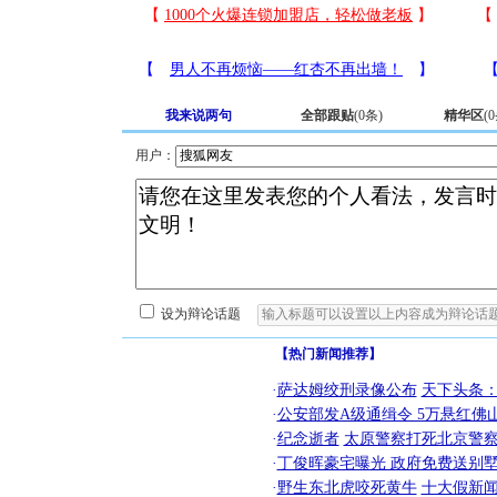
我来说两句
全部跟贴
(
0
条)
精华区
(
0
用户：
设为辩论话题
【热门新闻推荐】
·
萨达姆绞刑录像公布
天下头条
·
公安部发A级通缉令 5万悬红佛山
·
纪念逝者
太原警察打死北京警察
·
丁俊晖豪宅曝光 政府免费送别墅
·
野生东北虎咬死黄牛
十大假新