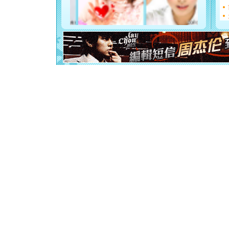
[春节]
风
颜！冬去
道一声平
[春节]
传
片叶子是
送你一棵