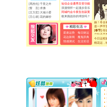
离。水晶
短信企业通秀百变功能
[周杰伦] 千里之外
[元旦]
当
浪漫情怀一起漫步音乐
[誓 言] 求佛
泣，这痛
同城约会今夜告别寂寞
[王力宏] 大城小爱
卖了。水
敢来挑战你的球技吗？
[春节]
风
[王心凌] 花的嫁纱
颜！冬去
道一声平
精彩生活
[春节]
传
星座运势
每日财运
片叶子是
送你一棵
花边新闻
魔鬼辞典
今日运程
[圣诞节]
情感测试
生活笑话
桃花运，
你太多，
要平安！
[圣诞节]
能正大光明
天都要快
[圣诞节]
如意,快乐
[元旦]
看
断电。爱
你是我专
[元旦]
如
起；二是
离。水晶
[元旦]
当
泣，这痛
卖了。水