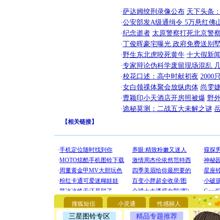
·
萨达姆绞刑录像公布
天下头条
·
公安部发A级通缉令 5万悬红佛山
·
纪念逝者
太原警察打死北京警察
·
丁俊晖豪宅曝光 政府免费送别墅
·
野生东北虎咬死黄牛
十大假新
·
专家辩论伪科学废留现场混乱 几
·
校花口述：高中时献初夜
200
·
女白领祼体聚会放纵肉体
尚雯婕
·
曹颖印小天酒店开房照被爆
野
·
诡秘莫测：二战五大未解之谜
[圣诞节]
你太多，
【
相关链接
】
要平安！
[圣诞节]
能正大光明
天都要快
[圣诞节]
如意,快乐
[元旦]
看
断电。爱
你是我专
搜狐短信
小灵通
性感丽人
[元旦]
如
起；二是
三星图铃专区
精品专题推荐