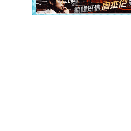
卖了。水
[春节]
风
颜！冬去
道一声平
[春节]
传
片叶子是
送你一棵