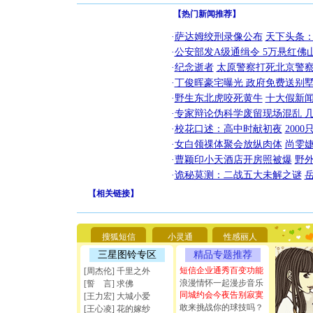
【热门新闻推荐】
·
萨达姆绞刑录像公布
天下头条
·
公安部发A级通缉令 5万悬红佛山
·
纪念逝者
太原警察打死北京警察
·
丁俊晖豪宅曝光 政府免费送别墅
·
野生东北虎咬死黄牛
十大假新
·
专家辩论伪科学废留现场混乱 几
·
校花口述：高中时献初夜
200
·
女白领祼体聚会放纵肉体
尚雯婕
·
曹颖印小天酒店开房照被爆
野
[圣诞节]
·
诡秘莫测：二战五大未解之谜
你太多，
【
相关链接
】
要平安！
[圣诞节]
能正大光明
天都要快
搜狐短信
小灵通
性感丽人
[圣诞节]
如意,快乐
三星图铃专区
精品专题推荐
[元旦]
看
短信企业通秀百变功能
[周杰伦] 千里之外
断电。爱
浪漫情怀一起漫步音乐
[誓 言] 求佛
你是我专
同城约会今夜告别寂寞
[王力宏] 大城小爱
[元旦]
如
敢来挑战你的球技吗？
[王心凌] 花的嫁纱