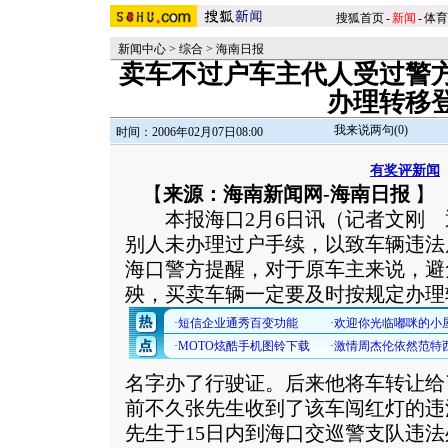
搜狐首页
-
新闻
-
体育
新闻中心
>
综合
>
海南日报
卖车不过户车主代人受过警
办理转移
我来说两句(
0
)
时间：2006年02月07日08:00
有奖评新闻
【
来源：海南新闻网-海南日报
】
本报海口2月6日讯（记者文刚 
别人未办理过户手续，以致车辆违法
海口警方提醒，对于原车主来说，避
殃，买卖车辆一定要及时按规定办理
名字办了行驶证。后来他将车转让给
前不久张先生收到了该车闯红灯的违
先生于15日内到海口交巡警支队违