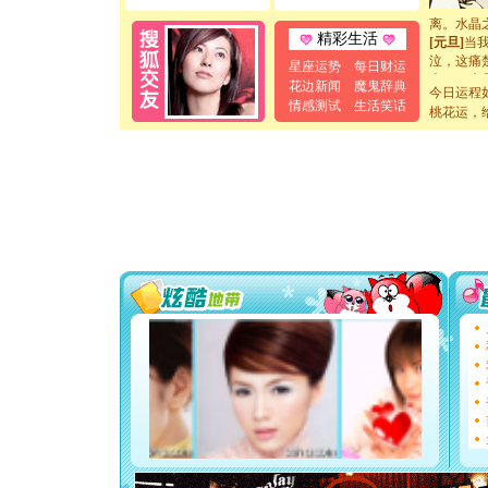
起；二是
离。水晶
[元旦]
当
精彩生活
泣，这痛
星座运势
每日财运
卖了。水
花边新闻
魔鬼辞典
[春节]
今日运程
风
情感测试
生活笑话
颜！冬去
桃花运，
道一声平
[春节]
传
片叶子是
送你一棵
[圣诞节]
你太多，
要平安！
[圣诞节]
能正大光明
天都要快
[圣诞节]
如意,快乐
[元旦]
看
断电。爱
你是我专
[元旦]
如
起；二是
离。水晶
[元旦]
当
泣，这痛