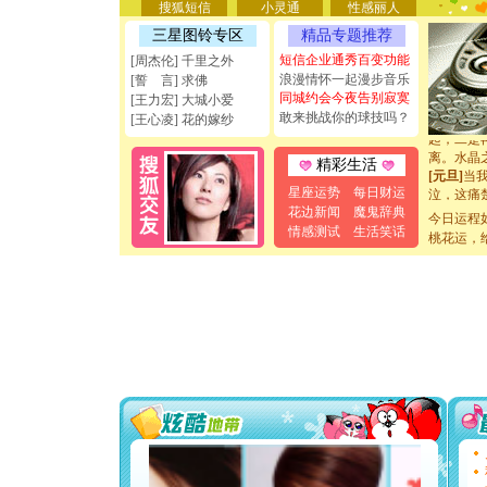
天都要快
搜狐短信
小灵通
性感丽人
[圣诞节]
三星图铃专区
精品专题推荐
如意,快乐
[元旦]
看
短信企业通秀百变功能
[周杰伦] 千里之外
断电。爱
浪漫情怀一起漫步音乐
[誓 言] 求佛
你是我专
同城约会今夜告别寂寞
[王力宏] 大城小爱
[元旦]
如
敢来挑战你的球技吗？
[王心凌] 花的嫁纱
起；二是
离。水晶
精彩生活
[元旦]
当
泣，这痛
星座运势
每日财运
卖了。水
花边新闻
魔鬼辞典
今日运程
[春节]
风
情感测试
生活笑话
桃花运，
颜！冬去
道一声平
[春节]
传
片叶子是
送你一棵
[圣诞节]
你太多，
要平安！
[圣诞节]
能正大光明
天都要快
[圣诞节]
如意,快乐
[元旦]
看