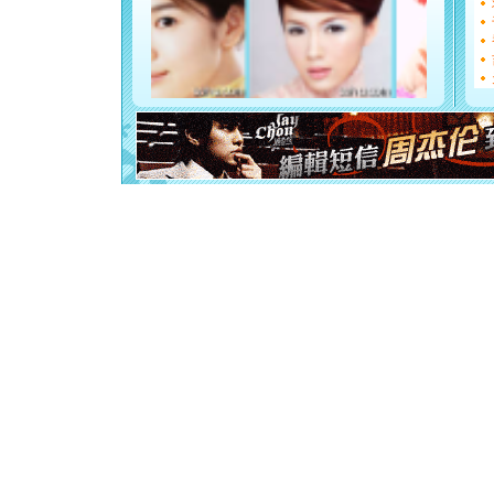
断电。爱
你是我专
[元旦]
如
起；二是
离。水晶
[元旦]
当
泣，这痛
卖了。水
[春节]
风
颜！冬去
道一声平
[春节]
传
片叶子是
送你一棵