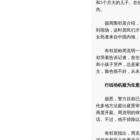
和5个月大的儿子。在
伤。
据周围邻居介绍，9
到现场，这时居民们才
女死者来自中国内地，
有邻居称周克明一家
却哭着告诉记者，发生
和小孩子哭声，总是家
主，脸色很不好，从未
行凶动机疑为生意
据悉，警方目前已经
伦多地方法庭出庭受审
再度开庭。周克明的律
话。不过，他不排除以
有邻居指出，周克明