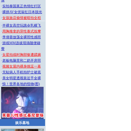
体
·
实拍泰国真正色情红灯区
·
裸拼AV女优翁红日本脱光
·
女孩旅店偷情被暗拍全程
·
半裸女高空玩跳伞乳横飞
·
用胸推拿的异性泰式按摩
·
李倩蓉放荡全裸照性感照
·
游戏MM选拔现场随便碰
臀
·
女星拍戏时胸部惨遭蹂躏
·
老板电脑里和二奶开房照
·
视频女屋内裸身挑逗一幕
·
无耻病人手机拍护士裙底
·
美女明星透视装近乎全裸
·
惊！世界各地的怪物(图)
娱乐基地