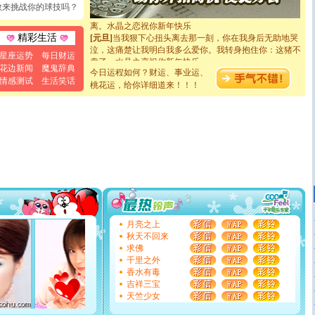
起；二是再生再世和你在一起；三是三生三世和你不再分
敢来挑战你的球技吗？
离。水晶之恋祝你新年快乐
[元旦]
当我狠下心扭头离去那一刻，你在我身后无助地哭
精彩生活
泣，这痛楚让我明白我多么爱你。我转身抱住你：这猪不
卖了。水晶之恋祝你新年快乐。
星座运势
每日财运
[春节]
风柔雨润好月圆，半岛铁盒伴身边，每日尽显开心
花边新闻
魔鬼辞典
今日运程如何？财运、事业运、
颜！冬去春来似水如烟，劳碌人生需尽欢！听一曲轻歌，
情感测试
生活笑话
桃花运，给你详细道来！！！
道一声平安！新年吉祥万事如愿
[春节]
传说薰衣草有四片叶子：第一片叶子是信仰，第二
片叶子是希望，第三片叶子是爱情，第四片叶子是幸运。
送你一棵薰衣草，愿你新年快乐！
[圣诞节]
圣诞节到了，想想没什么送给你的，又不打算给
你太多，只有给你五千万：千万快乐！千万要健康！千万
要平安！千万要知足！千万不要忘记我！
[圣诞节]
不只这样的日子才会想起你,而是这样的日子才
能正大光明地骚扰你,告诉你,圣诞要快乐!新年要快乐!天
天都要快乐噢!
[圣诞节]
奉上一颗祝福的心,在这个特别的日子里,愿幸福,
如意,快乐,鲜花,一切美好的祝愿与你同在.圣诞快乐!
月亮之上
[元旦]
看到你我会触电；看不到你我要充电；没有你我会
秋天不回来
断电。爱你是我职业，想你是我事业，抱你是我特长，吻
求佛
你是我专业！水晶之恋祝你新年快乐
千里之外
[元旦]
如果上天让我许三个愿望，一是今生今世和你在一
香水有毒
起；二是再生再世和你在一起；三是三生三世和你不再分
吉祥三宝
离。水晶之恋祝你新年快乐
天竺少女
[元旦]
当我狠下心扭头离去那一刻，你在我身后无助地哭