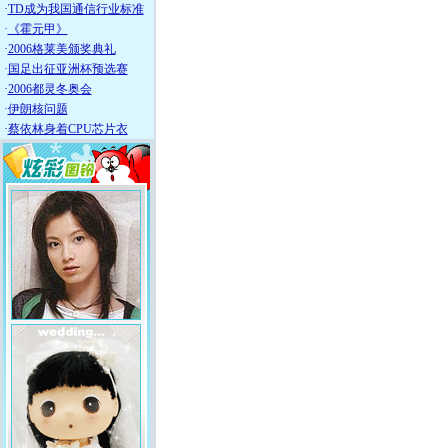
·
TD成为我国通信行业标准
·
《霍元甲》
·
2006格莱美颁奖典礼
·
国足出征亚洲杯预选赛
·
2006都灵冬奥会
·
伊朗核问题
·
蔡依林身着CPU芯片衣