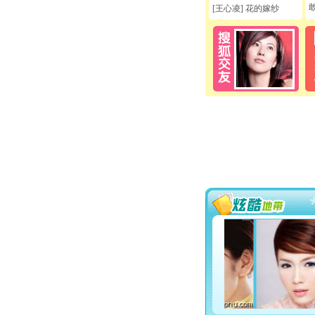
[王心凌] 花的嫁纱