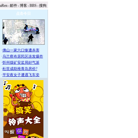
naRen
-
邮件
-
博客
-
BBS
-
搜狗
点击今日
·
佛山一家六口惨遭杀害
·
乌兰察布居民区连发爆炸
·
忻州煤矿安监局好气派
·
杜世成助推青岛房价?
·
平安夜女子遭遇飞车党