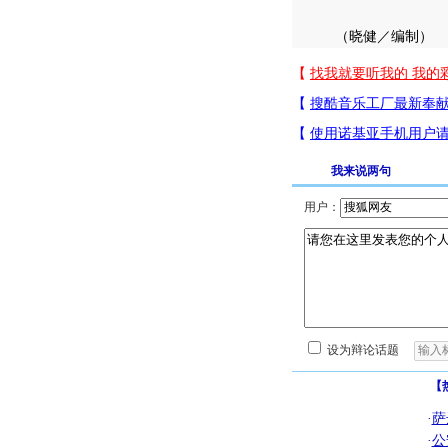
（晓健／编制）
我来说两句
用户：
设为辩论话题
【
·
萨
·
公