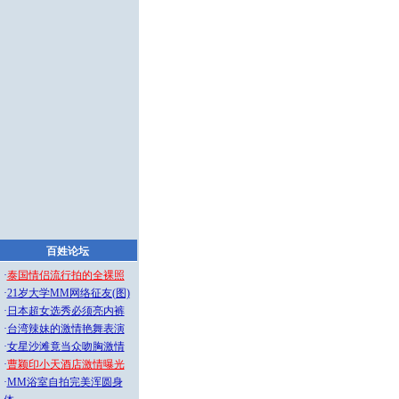
百姓论坛
·
泰国情侣流行拍的全裸照
·
21岁大学MM网络征友(图)
·
日本超女选秀必须亮内裤
·
台湾辣妹的激情艳舞表演
·
女星沙滩竟当众吻胸激情
·
曹颖印小天酒店激情曝光
·
MM浴室自拍完美浑圆身