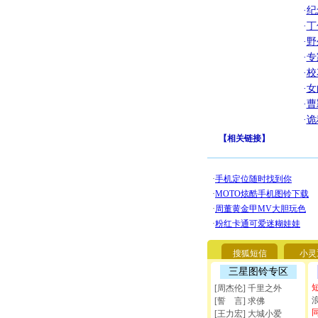
·
纪
·
丁
·
野
·
专
·
校
·
女
·
曹
·
诡
【
相关链接
】
搜狐短信
小灵
三星图铃专区
[周杰伦] 千里之外
[誓 言] 求佛
[王力宏] 大城小爱