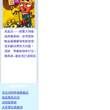
频道精彩推荐
·
关注2006年铁路春运
·
埃及客轮沉没
·
2006世界杯
·
火车票交易查询