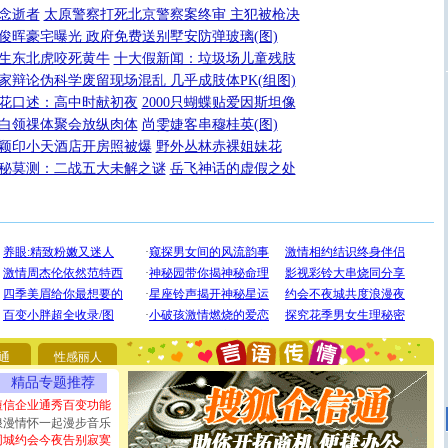
念逝者
太原警察打死北京警察案终审 主犯被枪决
俊晖豪宅曝光 政府免费送别墅安防弹玻璃(图)
生东北虎咬死黄牛
十大假新闻：垃圾场儿童残肢
家辩论伪科学废留现场混乱 几乎成肢体PK(组图)
花口述：高中时献初夜
2000只蝴蝶贴爱因斯坦像
白领祼体聚会放纵肉体
尚雯婕客串穆桂英(图)
颖印小天酒店开房照被爆
野外丛林赤裸姐妹花
秘莫测：二战五大未解之谜
岳飞神话的虚假之处
[圣诞节]
圣诞节到了，想想没什么送给你的，又不打算给
你太多，只有给你五千万：千万快乐！千万要健康！千万
要平安！千万要知足！千万不要忘记我！
[圣诞节]
不只这样的日子才会想起你,而是这样的日子才
能正大光明地骚扰你,告诉你,圣诞要快乐!新年要快乐!天
天都要快乐噢!
[圣诞节]
奉上一颗祝福的心,在这个特别的日子里,愿幸福,
通
性感丽人
如意,快乐,鲜花,一切美好的祝愿与你同在.圣诞快乐!
精品专题推荐
[元旦]
看到你我会触电；看不到你我要充电；没有你我会
短信企业通秀百变功能
断电。爱你是我职业，想你是我事业，抱你是我特长，吻
你是我专业！水晶之恋祝你新年快乐
浪漫情怀一起漫步音乐
[元旦]
如果上天让我许三个愿望，一是今生今世和你在一
同城约会今夜告别寂寞