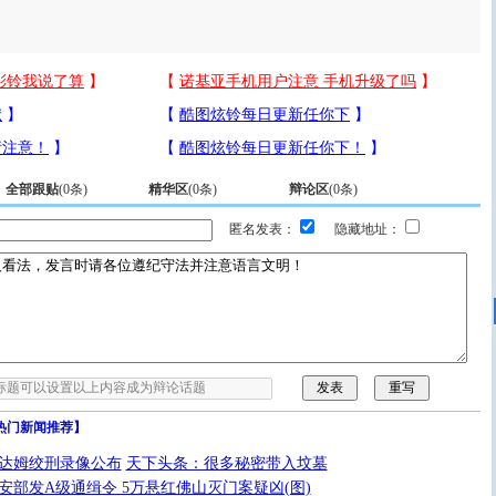
全部跟贴
(
0
条)
精华区
(
0
条)
辩论区
(
0
条)
匿名发表：
隐藏地址：
热门新闻推荐】
达姆绞刑录像公布
天下头条：很多秘密带入坟墓
安部发A级通缉令 5万悬红佛山灭门案疑凶(图)