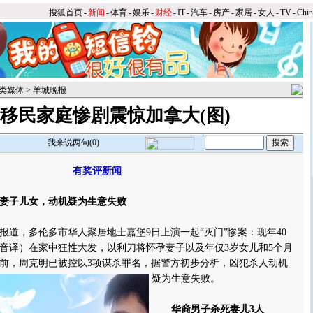
搜狐首页
-
新闻
-
体育
-
娱乐
-
财经
-
IT
-
汽车
-
房产
-
家居
-
女人
-
TV
-
Chi
类媒体
>
羊城晚报
移民家庭惨剧震惊加拿大(图)
我来说两句(
0
)
有奖评新闻
】
妻子儿女，动机疑为生意失败
，多伦多市华人聚居地士嘉堡9日上演一起“灭门”惨案：现年40
音译）在家中狂性大发，以利刀将怀孕妻子以及年仅3岁女儿和5个月
前，周克明已被控以3项谋杀罪名，据警方初步分析，凶犯杀人动机
疑为生意失败。
华裔男子杀死妻儿3人