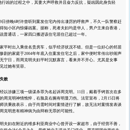
他行凶的过程之中，其妻大声呼救并且奋力反抗，疑凶因此身负轻
日傍晚6时许曾听到案发住宅内传出凄厉的呼救声，不久一队警察赶
得知小区内惊爆凶案。据称，死者夫妇均是华人，男户主来自香港，
说普通话，一家四口搬进该住宅居住已超过一年。
平时出入乘坐名贵房车，似乎经济状况不错。但是一位好心的邻居
惨剧的家庭于2004年年底入住案发住宅之后，家中便时常传出吵闹声
无宁日，而周克明夫妇平时沉默寡言，看来并不开心。尤其是女事
见过她有笑容。
失败
以涉嫌三项一级谋杀罪为名起诉周克明。11日，戴着手铐首次在多
的周克明神情憔悴，右脸及右腕有明显刀伤。法官宣布，2月15日将
师洪秉政表示，由于尚需时间对案情进行了解，故无法对案情发表谈
周克明患有精神病为由辩称无罪的可能性。
夫妇在附近的维多利亚商业中心曾开设一家超市，由于经营不善，