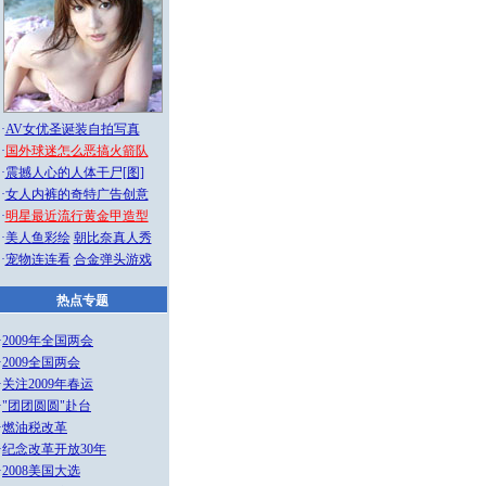
·
AV女优圣诞装自拍写真
·
国外球迷怎么恶搞火箭队
·
震撼人心的人体干尸[图]
·
女人内裤的奇特广告创意
·
明星最近流行黄金甲造型
·
美人鱼彩绘
朝比奈真人秀
·
宠物连连看
合金弹头游戏
热点专题
·
2009年全国两会
·
2009全国两会
·
关注2009年春运
·
"团团圆圆"赴台
·
燃油税改革
·
纪念改革开放30年
·
2008美国大选