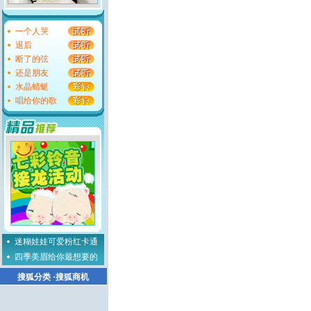
一个人哭
退后
断了的弦
还是朋友
水晶蜻蜓
唱给你的歌
迷糊娃娃可爱粉红卡通
四季美眉给你最想要的
搜狐分类
·
搜狐商机