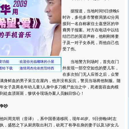
据报道，当地时间9日傍晚6
时许，多伦多市警察局第42分局
接到一名自称家住士嘉堡区的华
裔男子报案。对方在电话中以结
结巴巴的英语声称，他刚刚将妻
子及一对子女杀死，而他自己也
受了伤。
当地警方到场时，首先在门
外发现一部空空如也的婴儿车，
在多次拍门无人应答之后，众警
满身鲜血的男子呆立在屋内，他并没有反抗，警员当场将他制服。随
年女子及两名年幼儿童3人身中多刀横尸血泊之中，死者面容血肉模
到处血渍斑斑，惨状令现场办案人员触目惊心！
争吵
周克明（音译），系中国香港移民，现年40岁。9日傍晚6时左
执，盛怒之下从厨房取出利刀，砍死了有孕在身的妻子以及3岁女儿