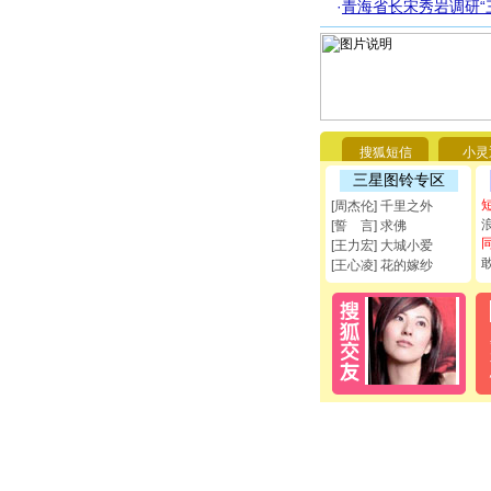
·
青海省长宋秀岩调研“
搜狐短信
小灵
三星图铃专区
[周杰伦] 千里之外
[誓 言] 求佛
[王力宏] 大城小爱
[王心凌] 花的嫁纱