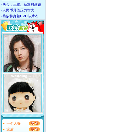
·
两会：三农、新农村建设
·
人民币升值压力增大
·
蔡依林身着CPU芯片衣
一个人哭
退后