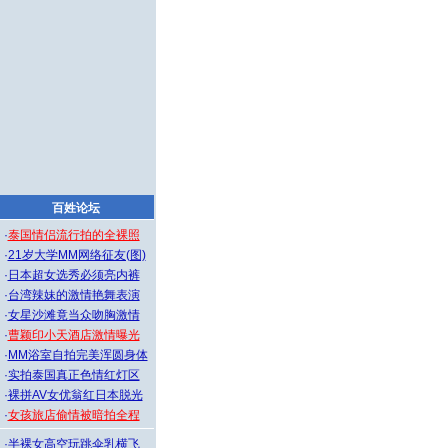
百姓论坛
·
泰国情侣流行拍的全裸照
·
21岁大学MM网络征友(图)
·
日本超女选秀必须亮内裤
·
台湾辣妹的激情艳舞表演
·
女星沙滩竟当众吻胸激情
·
曹颖印小天酒店激情曝光
·
MM浴室自拍完美浑圆身体
·
实拍泰国真正色情红灯区
·
裸拼AV女优翁红日本脱光
·
女孩旅店偷情被暗拍全程
·
半裸女高空玩跳伞乳横飞