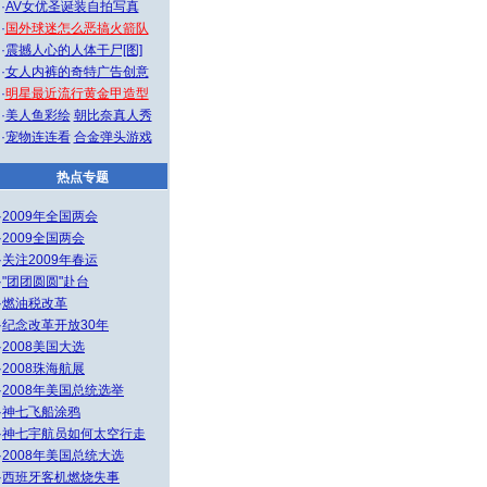
·
AV女优圣诞装自拍写真
·
国外球迷怎么恶搞火箭队
·
震撼人心的人体干尸[图]
·
女人内裤的奇特广告创意
·
明星最近流行黄金甲造型
·
美人鱼彩绘
朝比奈真人秀
·
宠物连连看
合金弹头游戏
热点专题
·
2009年全国两会
·
2009全国两会
·
关注2009年春运
·
"团团圆圆"赴台
·
燃油税改革
·
纪念改革开放30年
·
2008美国大选
·
2008珠海航展
·
2008年美国总统选举
·
神七飞船涂鸦
·
神七宇航员如何太空行走
·
2008年美国总统大选
·
西班牙客机燃烧失事