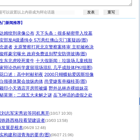
热门新闻推荐】
达姆绞刑录像公布
天下头条：很多秘密带入坟墓
安部发A级通缉令 5万悬红佛山灭门案疑凶(图)
念逝者
太原警察打死北京警察案终审 主犯被枪决
俊晖豪宅曝光 政府免费送别墅安防弹玻璃(图)
生东北虎咬死黄牛
十大假新闻：垃圾场儿童残肢
家辩论伪科学废留现场混乱 几乎成肢体PK(组图)
花口述：高中时献初夜
2000只蝴蝶贴爱因斯坦像
白领祼体聚会放纵肉体
尚雯婕客串穆桂英(图)
颖印小天酒店开房照被爆
野外丛林赤裸姐妹花
秘莫测：二战五大未解之谜
岳飞神话的虚假之处
权刘志军宋秀岩等同机离开
(10/17 10:30)
藏铁路西格段看望建设者
(10/03 13:58)
海发展是根本
(06/28 12:48)
实构建和谐青海的要求(图)
(06/27 21:06)