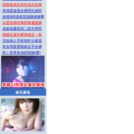
·
用胸推拿的异性泰式按摩
·
李倩蓉放荡全裸照性感照
·
游戏MM选拔现场随便碰臀
·
女星拍戏时胸部惨遭蹂躏
·
老板电脑里和二奶开房照
·
视频女屋内裸身挑逗一幕
·
无耻病人手机拍护士裙底
·
美女明星透视装近乎全裸
·
惊！世界各地的怪物(图)
娱乐基地