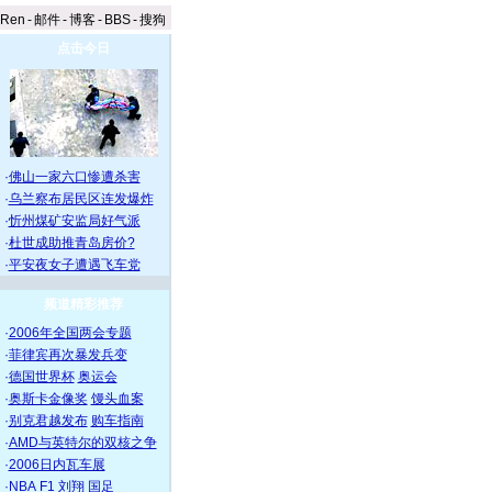
aRen
-
邮件
-
博客
-
BBS
-
搜狗
点击今日
·
佛山一家六口惨遭杀害
·
乌兰察布居民区连发爆炸
·
忻州煤矿安监局好气派
·
杜世成助推青岛房价?
·
平安夜女子遭遇飞车党
频道精彩推荐
·
2006年全国两会专题
·
菲律宾再次暴发兵变
·
德国世界杯
奥运会
·
奥斯卡金像奖
馒头血案
·
别克君越发布
购车指南
·
AMD与英特尔的双核之争
·
2006日内瓦车展
·
NBA
F1
刘翔
国足