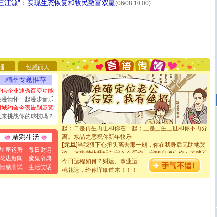
三江源”：实现生态恢复和牧民致富双赢
(06/08 10:00)
[圣诞节]
圣诞节到了，想想没什么送给你的，又不打算给
你太多，只有给你五千万：千万快乐！千万要健康！千万
要平安！千万要知足！千万不要忘记我！
[圣诞节]
不只这样的日子才会想起你,而是这样的日子才
能正大光明地骚扰你,告诉你,圣诞要快乐!新年要快乐!天天
都要快乐噢!
通
性感丽人
[圣诞节]
奉上一颗祝福的心,在这个特别的日子里,愿幸福,
精品专题推荐
如意,快乐,鲜花,一切美好的祝愿与你同在.圣诞快乐!
短信企业通秀百变功能
[元旦]
看到你我会触电；看不到你我要充电；没有你我会
浪漫情怀一起漫步音乐
断电。爱你是我职业，想你是我事业，抱你是我特长，吻
同城约会今夜告别寂寞
你是我专业！水晶之恋祝你新年快乐
[元旦]
如果上天让我许三个愿望，一是今生今世和你在一
敢来挑战你的球技吗？
起；二是再生再世和你在一起；三是三生三世和你不再分
离。水晶之恋祝你新年快乐
精彩生活
[元旦]
当我狠下心扭头离去那一刻，你在我身后无助地哭
泣，这痛楚让我明白我多么爱你。我转身抱住你：这猪不
星座运势
每日财运
卖了。水晶之恋祝你新年快乐。
花边新闻
魔鬼辞典
今日运程如何？财运、事业运、
[春节]
风柔雨润好月圆，半岛铁盒伴身边，每日尽显开心
情感测试
生活笑话
桃花运，给你详细道来！！！
颜！冬去春来似水如烟，劳碌人生需尽欢！听一曲轻歌，
道一声平安！新年吉祥万事如愿
[春节]
传说薰衣草有四片叶子：第一片叶子是信仰，第二
片叶子是希望，第三片叶子是爱情，第四片叶子是幸运。
送你一棵薰衣草，愿你新年快乐！
[圣诞节]
圣诞节到了，想想没什么送给你的，又不打算给