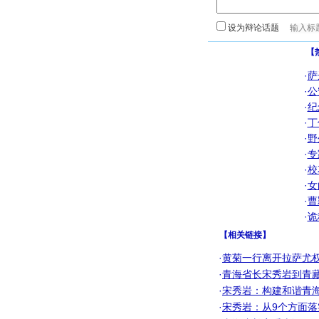
设为辩论话题
【
·
萨
·
公
·
纪
·
丁
·
野
·
专
·
校
·
女
·
曹
·
诡
【
相关链接
】
·
黄菊一行离开拉萨尤
·
青海省长宋秀岩到青
·
宋秀岩：构建和谐青
·
宋秀岩：从9个方面落