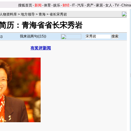
搜狐首页
-
新闻
-
体育
-
娱乐
-
财经
-
IT
-
汽车
-
房产
-
家居
-
女人
-
TV
-
Chin
人物资料库
>
地方领导
>
青海
>
省长宋秀岩
简历：青海省省长宋秀岩
我来说两句(
(15)
)
33
有奖评新闻