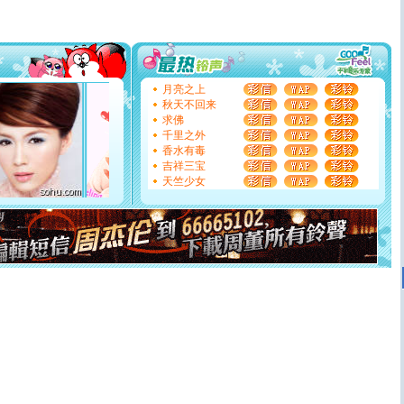
你太多，只有给你五千万：千万快乐！千万要健康！千万
要平安！千万要知足！千万不要忘记我！
[圣诞节]
不只这样的日子才会想起你,而是这样的日子才
能正大光明地骚扰你,告诉你,圣诞要快乐!新年要快乐!天天
都要快乐噢!
[圣诞节]
奉上一颗祝福的心,在这个特别的日子里,愿幸福,
月亮之上
如意,快乐,鲜花,一切美好的祝愿与你同在.圣诞快乐!
秋天不回来
[元旦]
看到你我会触电；看不到你我要充电；没有你我会
求佛
断电。爱你是我职业，想你是我事业，抱你是我特长，吻
千里之外
你是我专业！水晶之恋祝你新年快乐
香水有毒
[元旦]
如果上天让我许三个愿望，一是今生今世和你在一
吉祥三宝
起；二是再生再世和你在一起；三是三生三世和你不再分
天竺少女
离。水晶之恋祝你新年快乐
[元旦]
当我狠下心扭头离去那一刻，你在我身后无助地哭
泣，这痛楚让我明白我多么爱你。我转身抱住你：这猪不
卖了。水晶之恋祝你新年快乐。
[春节]
风柔雨润好月圆，半岛铁盒伴身边，每日尽显开心
颜！冬去春来似水如烟，劳碌人生需尽欢！听一曲轻歌，
道一声平安！新年吉祥万事如愿
[春节]
传说薰衣草有四片叶子：第一片叶子是信仰，第二
片叶子是希望，第三片叶子是爱情，第四片叶子是幸运。
送你一棵薰衣草，愿你新年快乐！