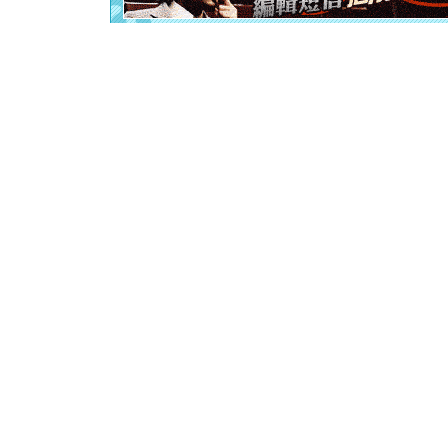
[春节]
风
颜！冬去
道一声平
[春节]
传
片叶子是
送你一棵