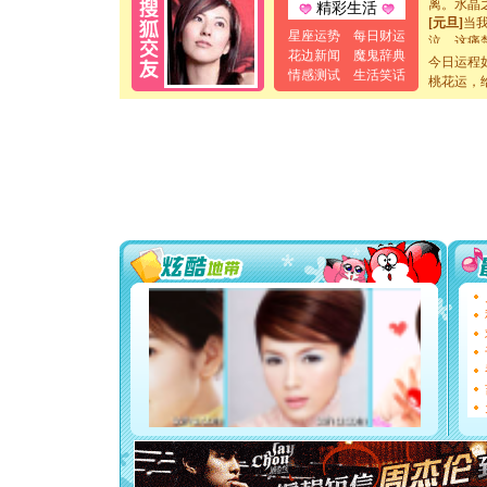
精彩生活
[元旦]
当
泣，这痛
星座运势
每日财运
卖了。水
花边新闻
魔鬼辞典
今日运程
[春节]
风
情感测试
生活笑话
桃花运，
颜！冬去
道一声平
[春节]
传
片叶子是
送你一棵
[圣诞节]
你太多，
要平安！
[圣诞节]
能正大光明
天都要快
[圣诞节]
如意,快乐
[元旦]
看
断电。爱
你是我专
[元旦]
如
起；二是
离。水晶
[元旦]
当
泣，这痛
卖了。水