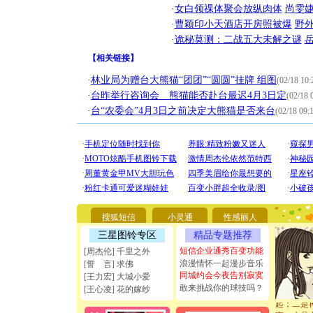
·
女白领祼体聚会放纵肉体
尚雯婕
·
曹颖印小天酒店开房照被爆
野
·
诡秘莫测：二战五大未解之谜
【
相关链接
】
·
林业局为赠台大熊猫“团团”“圆圆”挂牌 组图
(02/18 10:
·
台昨举行咨询会 熊猫能否赴台最迟4月3日定
(02/18 
·
台“农委会”4月3日之前决定大熊猫是否来台
(02/18 09:
[圣诞节]
你太多，
要平安！
[圣诞节]
能正大光明
天都要快
搜狐短信
小灵通
性感丽人
[圣诞节]
三星图铃专区
精品专题推荐
如意,快乐
短信企业通秀百变功能
[周杰伦] 千里之外
[元旦]
看
浪漫情怀一起漫步音乐
断电。爱
[誓 言] 求佛
同城约会今夜告别寂寞
你是我专
[王力宏] 大城小爱
[元旦]
如
敢来挑战你的球技吗？
[王心凌] 花的嫁纱
起；二是
离。水晶