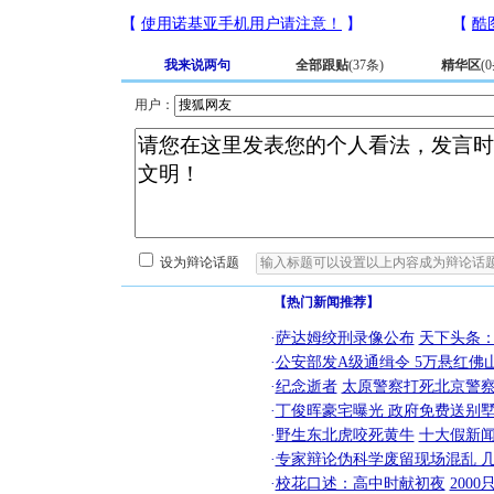
我来说两句
全部跟贴
(
37
条)
精华区
(
0
用户：
设为辩论话题
【热门新闻推荐】
·
萨达姆绞刑录像公布
天下头条
·
公安部发A级通缉令 5万悬红佛山
·
纪念逝者
太原警察打死北京警察
·
丁俊晖豪宅曝光 政府免费送别墅
·
野生东北虎咬死黄牛
十大假新
·
专家辩论伪科学废留现场混乱 几
·
校花口述：高中时献初夜
200