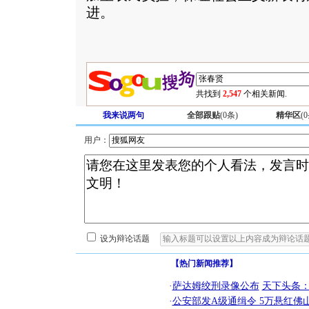
进。
共找到
2,547
个相关新闻.
我来说两句
全部跟贴
(
0
条)
精华区
(
0
用户：
设为辩论话题
【热门新闻推荐】
·
萨达姆绞刑录像公布
天下头条
·
公安部发A级通缉令 5万悬红佛山