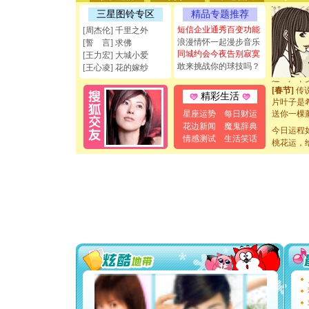
离。水晶
三星图铃专区
精品专题推荐
[元旦]
当
泣，这痛
短信企业通秀百变功能
[周杰伦] 千里之外
卖了。水
浪漫情怀一起漫步音乐
[誓 言] 求佛
[春节]
风
同城约会今夜告别寂寞
[王力宏] 大城小爱
颜！冬去
敢来挑战你的球技吗？
[王心凌] 花的嫁纱
道一声平
[春节]
传
精彩生活
片叶子是
送你一棵
星座运势
每日财运
[圣诞节]
花边新闻
魔鬼辞典
今日运程
你太多，
情感测试
生活笑话
要平安！
桃花运，
[圣诞节]
能正大光明
天都要快
[圣诞节]
如意,快乐
[元旦]
看
断电。爱
你是我专
[元旦]
如
起；二是
离。水晶
[元旦]
当
泣，这痛
卖了。水