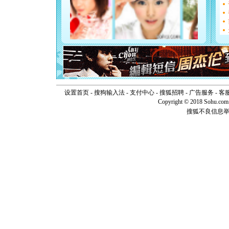
[春节]
风
颜！冬去
道一声平
[春节]
传
片叶子是
送你一棵
设置首页
-
搜狗输入法
-
支付中心
-
搜狐招聘
-
广告服务
-
客
Copyright © 2018 Sohu.com I
搜狐不良信息