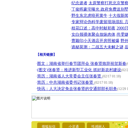
·
纪念逝者
太原警察打死北京警察
·
丁俊晖豪宅曝光 政府免费送别墅
·
野生东北虎咬死黄牛
十大假新
·
专家辩论伪科学废留现场混乱 几
·
校花口述：高中时献初夜
200
·
女白领祼体聚会放纵肉体
尚雯婕
·
曹颖印小天酒店开房照被爆
野
·
诡秘莫测：二战五大未解之谜
【
相关链接
】
·
图文：湖南省举行春节团拜会 张春贤致辞祝贺新春
(
[圣诞节]
·
(图文)张春贤：推进新型工业化 抓好新农村建设
(02/
你太多，
要平安！
·
简历：湖南省人大常委会主任张春贤
(02/17 01:18)
[圣诞节]
·
简历：中共湖南省委书记张春贤
(02/17 01:18)
能正大光明
·
快讯：人大决定免去张春贤的交通部部长职务
(12/29 
天都要快
[圣诞节]
如意,快乐
[元旦]
看
断电。爱
你是我专
[元旦]
如
起；二是
搜狐短信
小灵通
性感丽人