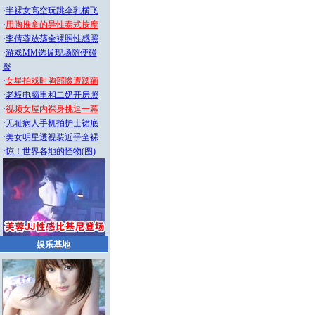
·
半裸女高空玩跳伞乳横飞
·
用胸推拿的异性泰式按摩
·
李倩蓉放荡全裸照性感照
·
游戏MM选拔现场随便碰
臀
·
女星拍戏时胸部惨遭蹂躏
·
老板电脑里和二奶开房照
·
视频女屋内裸身挑逗一幕
·
无耻病人手机拍护士裙底
·
美女明星透视装近乎全裸
·
惊！世界各地的怪物(图)
娱乐基地