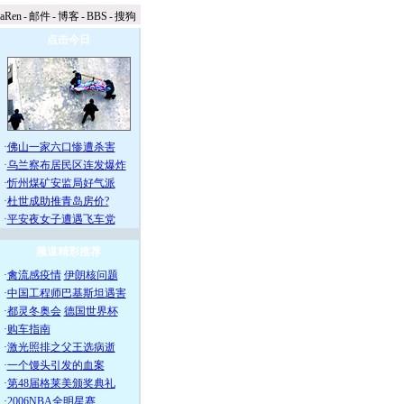
naRen
-
邮件
-
博客
-
BBS
-
搜狗
点击今日
·
佛山一家六口惨遭杀害
·
乌兰察布居民区连发爆炸
·
忻州煤矿安监局好气派
·
杜世成助推青岛房价?
·
平安夜女子遭遇飞车党
频道精彩推荐
·
禽流感疫情
伊朗核问题
·
中国工程师巴基斯坦遇害
·
都灵冬奥会
德国世界杯
·
购车指南
·
激光照排之父王选病逝
·
一个馒头引发的血案
·
第48届格莱美颁奖典礼
·
2006NBA全明星赛