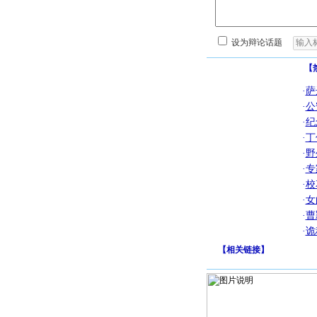
设为辩论话题
【
·
萨
·
公
·
纪
·
丁
·
野
·
专
·
校
·
女
·
曹
·
诡
【
相关链接
】