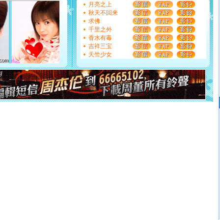
月亮之上
[元旦]
看到你我会触电；看不到你我要充电；没有你我会
秋天不回来
断电。爱你是我职业，想你是我事业，抱你是我特长，吻
求佛
你是我专业！水晶之恋祝你新年快乐
千里之外
[元旦]
如果上天让我许三个愿望，一是今生今世和你在一
香水有毒
起；二是再生再世和你在一起；三是三生三世和你不再分
吉祥三宝
离。水晶之恋祝你新年快乐
天竺少女
[元旦]
当我狠下心扭头离去那一刻，你在我身后无助地哭
泣，这痛楚让我明白我多么爱你。我转身抱住你：这猪不
卖了。水晶之恋祝你新年快乐。
[春节]
风柔雨润好月圆，半岛铁盒伴身边，每日尽显开心
颜！冬去春来似水如烟，劳碌人生需尽欢！听一曲轻歌，
道一声平安！新年吉祥万事如愿
[春节]
传说薰衣草有四片叶子：第一片叶子是信仰，第二
片叶子是希望，第三片叶子是爱情，第四片叶子是幸运。
送你一棵薰衣草，愿你新年快乐！