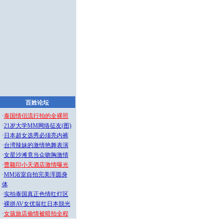
百姓论坛
·
泰国情侣流行拍的全裸照
·
21岁大学MM网络征友(图)
·
日本超女选秀必须亮内裤
·
台湾辣妹的激情艳舞表演
·
女星沙滩竟当众吻胸激情
·
曹颖印小天酒店激情曝光
·
MM浴室自拍完美浑圆身
体
·
实拍泰国真正色情红灯区
·
裸拼AV女优翁红日本脱光
·
女孩旅店偷情被暗拍全程