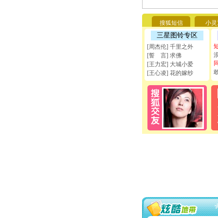
搜狐短信
小灵
三星图铃专区
[周杰伦] 千里之外
[誓 言] 求佛
[王力宏] 大城小爱
[王心凌] 花的嫁纱