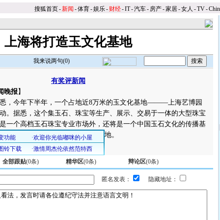
搜狐首页
-
新闻
-
体育
-
娱乐
-
财经
-
IT
-
汽车
-
房产
-
家居
-
女人
-
TV
-
Chi
上海将打造玉文化基地
我来说两句(
0
)
有奖评新闻
闻晚报
】
，今年下半年，一个占地近8万米的玉文化基地———上海艺博园
动。据悉，这个集玉石、珠宝等生产、展示、交易于一体的大型珠宝
是一个高档玉石珠宝专业市场外，还将是一个中国玉石文化的传播基
地。
全部跟贴
(
0
条)
精华区
(
0
条)
辩论区
(
0
条)
匿名发表：
隐藏地址：