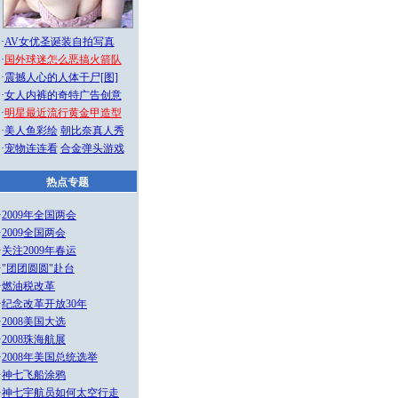
·
AV女优圣诞装自拍写真
·
国外球迷怎么恶搞火箭队
·
震撼人心的人体干尸[图]
·
女人内裤的奇特广告创意
·
明星最近流行黄金甲造型
·
美人鱼彩绘
朝比奈真人秀
·
宠物连连看
合金弹头游戏
热点专题
·
2009年全国两会
·
2009全国两会
·
关注2009年春运
·
"团团圆圆"赴台
·
燃油税改革
·
纪念改革开放30年
·
2008美国大选
·
2008珠海航展
·
2008年美国总统选举
·
神七飞船涂鸦
·
神七宇航员如何太空行走