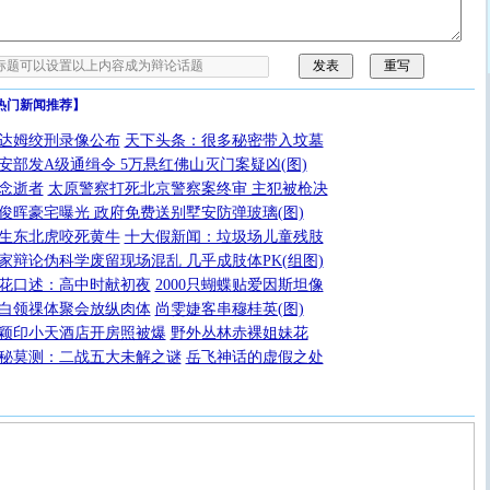
热门新闻推荐】
达姆绞刑录像公布
天下头条：很多秘密带入坟墓
安部发A级通缉令 5万悬红佛山灭门案疑凶(图)
念逝者
太原警察打死北京警察案终审 主犯被枪决
俊晖豪宅曝光 政府免费送别墅安防弹玻璃(图)
生东北虎咬死黄牛
十大假新闻：垃圾场儿童残肢
家辩论伪科学废留现场混乱 几乎成肢体PK(组图)
花口述：高中时献初夜
2000只蝴蝶贴爱因斯坦像
白领祼体聚会放纵肉体
尚雯婕客串穆桂英(图)
颖印小天酒店开房照被爆
野外丛林赤裸姐妹花
秘莫测：二战五大未解之谜
岳飞神话的虚假之处
[圣诞节]
圣诞节到了，想想没什么送给你的，又不打算给
你太多，只有给你五千万：千万快乐！千万要健康！千万
要平安！千万要知足！千万不要忘记我！
[圣诞节]
不只这样的日子才会想起你,而是这样的日子才