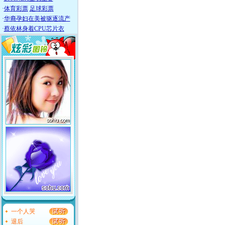
·
体育彩票
足球彩票
·
华裔孕妇在美被驱逐流产
·
蔡依林身着CPU芯片衣
一个人哭
退后