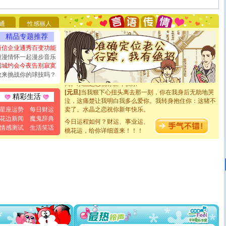
能正大光明地骚扰你,告诉你,圣诞要快乐!新年要快乐!天
天都要快乐噢!
[圣诞节]
奉上一颗祝福的心,在这个特别的日子里,愿幸福,
通
性感丽人
如意,快乐,鲜花,一切美好的祝愿与你同在.圣诞快乐!
精品专题推荐
[元旦]
看到你我会触电；看不到你我要充电；没有你我会
断电。爱你是我职业，想你是我事业，抱你是我特长，吻
短信企业通秀百变功能
你是我专业！水晶之恋祝你新年快乐
浪漫情怀一起漫步音乐
[元旦]
如果上天让我许三个愿望，一是今生今世和你在一
同城约会今夜告别寂寞
起；二是再生再世和你在一起；三是三生三世和你不再分
敢来挑战你的球技吗？
离。水晶之恋祝你新年快乐
[元旦]
当我狠下心扭头离去那一刻，你在我身后无助地哭
精彩生活
泣，这痛楚让我明白我多么爱你。我转身抱住你：这猪不
卖了。水晶之恋祝你新年快乐。
星座运势
每日财运
[春节]
风柔雨润好月圆，半岛铁盒伴身边，每日尽显开心
花边新闻
魔鬼辞典
今日运程如何？财运、事业运、
颜！冬去春来似水如烟，劳碌人生需尽欢！听一曲轻歌，
情感测试
生活笑话
桃花运，给你详细道来！！！
道一声平安！新年吉祥万事如愿
[春节]
传说薰衣草有四片叶子：第一片叶子是信仰，第二
片叶子是希望，第三片叶子是爱情，第四片叶子是幸运。
送你一棵薰衣草，愿你新年快乐！
[圣诞节]
圣诞节到了，想想没什么送给你的，又不打算给
你太多，只有给你五千万：千万快乐！千万要健康！千万
要平安！千万要知足！千万不要忘记我！
[圣诞节]
不只这样的日子才会想起你,而是这样的日子才
能正大光明地骚扰你,告诉你,圣诞要快乐!新年要快乐!天
天都要快乐噢!
[圣诞节]
奉上一颗祝福的心,在这个特别的日子里,愿幸福,
如意,快乐,鲜花,一切美好的祝愿与你同在.圣诞快乐!