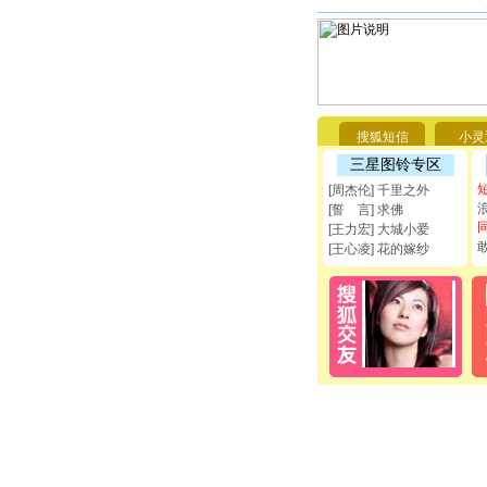
搜狐短信
小灵
三星图铃专区
[周杰伦] 千里之外
[誓 言] 求佛
[王力宏] 大城小爱
[王心凌] 花的嫁纱