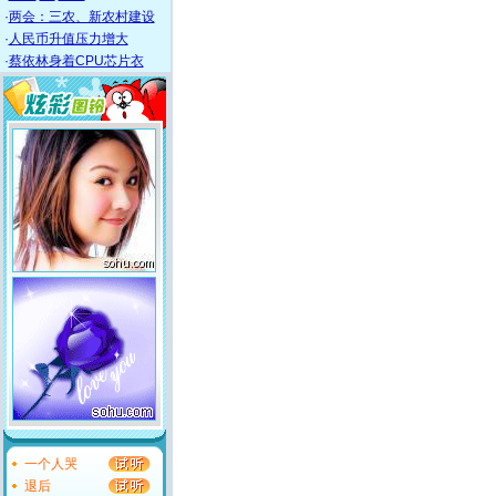
·
两会：三农、新农村建设
·
人民币升值压力增大
·
蔡依林身着CPU芯片衣
一个人哭
退后