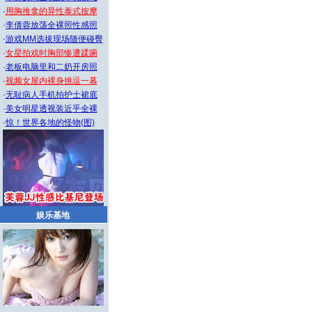
·
用胸推拿的异性泰式按摩
·
李倩蓉放荡全裸照性感照
·
游戏MM选拔现场随便碰臀
·
女星拍戏时胸部惨遭蹂躏
·
老板电脑里和二奶开房照
·
视频女屋内裸身挑逗一幕
·
无耻病人手机拍护士裙底
·
美女明星透视装近乎全裸
·
惊！世界各地的怪物(图)
娱乐基地