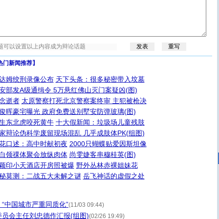
热门新闻推荐】
达姆绞刑录像公布
天下头条：很多秘密带入坟墓
安部发A级通缉令 5万悬红佛山灭门案疑凶(图)
念逝者
太原警察打死北京警察案终审 主犯被枪决
俊晖豪宅曝光 政府免费送别墅安防弹玻璃(图)
生东北虎咬死黄牛
十大假新闻：垃圾场儿童残肢
家辩论伪科学废留现场混乱 几乎成肢体PK(组图)
花口述：高中时献初夜
2000只蝴蝶贴爱因斯坦像
白领祼体聚会放纵肉体
尚雯婕客串穆桂英(图)
颖印小天酒店开房照被爆
野外丛林赤裸姐妹花
秘莫测：二战五大未解之谜
岳飞神话的虚假之处
“中国城市严重同质化”
(11/03 09:44)
员会主任刘忠德作汇报(组图)
(02/26 19:49)