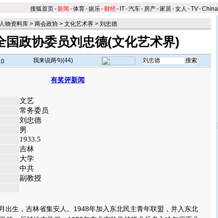
搜狐首页
-
新闻
-
体育
-
娱乐
-
财经
-
IT
-
汽车
-
房产
-
家居
-
女人
-
TV
-
Chin
人物资料库
>
两会政协
>
文化艺术界
>
刘忠德
全国政协委员刘忠德(文化艺术界)
我来说两句(
44
)
10
有奖评新闻
】
文艺
常务委员
刘忠德
男
1933.5
吉林
大学
中共
副教授
月出生，吉林省集安人。1948年加入东北民主青年联盟，并入东北