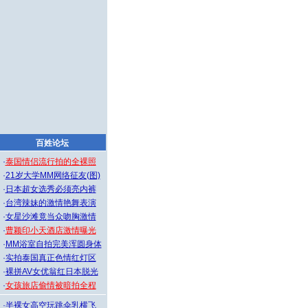
百姓论坛
·
泰国情侣流行拍的全裸照
·
21岁大学MM网络征友(图)
·
日本超女选秀必须亮内裤
·
台湾辣妹的激情艳舞表演
·
女星沙滩竟当众吻胸激情
·
曹颖印小天酒店激情曝光
·
MM浴室自拍完美浑圆身体
·
实拍泰国真正色情红灯区
·
裸拼AV女优翁红日本脱光
·
女孩旅店偷情被暗拍全程
·
半裸女高空玩跳伞乳横飞