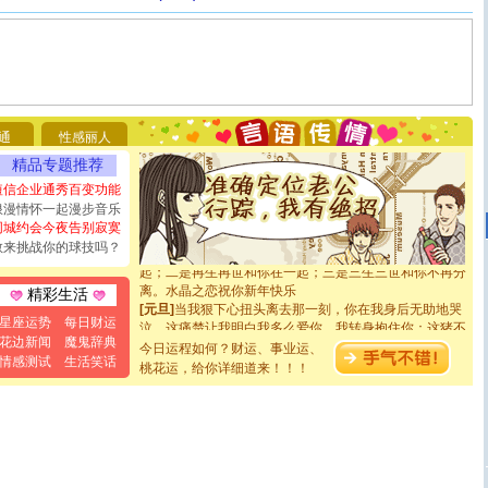
[圣诞节]
圣诞节到了，想想没什么送给你的，又不打算给
你太多，只有给你五千万：千万快乐！千万要健康！千万
要平安！千万要知足！千万不要忘记我！
[圣诞节]
不只这样的日子才会想起你,而是这样的日子才
能正大光明地骚扰你,告诉你,圣诞要快乐!新年要快乐!天天
都要快乐噢!
通
性感丽人
[圣诞节]
奉上一颗祝福的心,在这个特别的日子里,愿幸福,
精品专题推荐
如意,快乐,鲜花,一切美好的祝愿与你同在.圣诞快乐!
[元旦]
看到你我会触电；看不到你我要充电；没有你我会
短信企业通秀百变功能
断电。爱你是我职业，想你是我事业，抱你是我特长，吻
浪漫情怀一起漫步音乐
你是我专业！水晶之恋祝你新年快乐
同城约会今夜告别寂寞
[元旦]
如果上天让我许三个愿望，一是今生今世和你在一
敢来挑战你的球技吗？
起；二是再生再世和你在一起；三是三生三世和你不再分
离。水晶之恋祝你新年快乐
精彩生活
[元旦]
当我狠下心扭头离去那一刻，你在我身后无助地哭
泣，这痛楚让我明白我多么爱你。我转身抱住你：这猪不
星座运势
每日财运
卖了。水晶之恋祝你新年快乐。
花边新闻
魔鬼辞典
今日运程如何？财运、事业运、
[春节]
风柔雨润好月圆，半岛铁盒伴身边，每日尽显开心
情感测试
生活笑话
桃花运，给你详细道来！！！
颜！冬去春来似水如烟，劳碌人生需尽欢！听一曲轻歌，
道一声平安！新年吉祥万事如愿
[春节]
传说薰衣草有四片叶子：第一片叶子是信仰，第二
片叶子是希望，第三片叶子是爱情，第四片叶子是幸运。
送你一棵薰衣草，愿你新年快乐！
[圣诞节]
圣诞节到了，想想没什么送给你的，又不打算给
你太多，只有给你五千万：千万快乐！千万要健康！千万