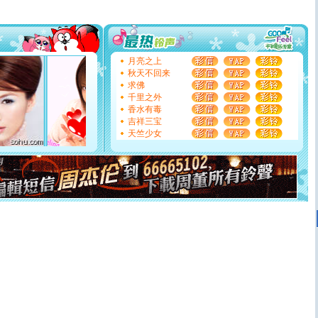
要平安！千万要知足！千万不要忘记我！
[圣诞节]
不只这样的日子才会想起你,而是这样的日子才
能正大光明地骚扰你,告诉你,圣诞要快乐!新年要快乐!天天
都要快乐噢!
[圣诞节]
奉上一颗祝福的心,在这个特别的日子里,愿幸福,
月亮之上
如意,快乐,鲜花,一切美好的祝愿与你同在.圣诞快乐!
秋天不回来
[元旦]
看到你我会触电；看不到你我要充电；没有你我会
求佛
断电。爱你是我职业，想你是我事业，抱你是我特长，吻
千里之外
你是我专业！水晶之恋祝你新年快乐
香水有毒
[元旦]
如果上天让我许三个愿望，一是今生今世和你在一
吉祥三宝
起；二是再生再世和你在一起；三是三生三世和你不再分
天竺少女
离。水晶之恋祝你新年快乐
[元旦]
当我狠下心扭头离去那一刻，你在我身后无助地哭
泣，这痛楚让我明白我多么爱你。我转身抱住你：这猪不
卖了。水晶之恋祝你新年快乐。
[春节]
风柔雨润好月圆，半岛铁盒伴身边，每日尽显开心
颜！冬去春来似水如烟，劳碌人生需尽欢！听一曲轻歌，
道一声平安！新年吉祥万事如愿
[春节]
传说薰衣草有四片叶子：第一片叶子是信仰，第二
片叶子是希望，第三片叶子是爱情，第四片叶子是幸运。
送你一棵薰衣草，愿你新年快乐！