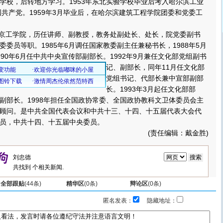
学校，后转地方学习。1953年东北实验学校毕业后考入哈尔滨工业
国共产党。1959年3月毕业后，在哈尔滨建筑工程学院团委和党委工
京工学院，历任讲师、副教授，教务处副处长、处长，院党委副书
委员等职。1985年6月调任国家教委副主任兼秘书长，1988年5月
990年6月任中共中央宣传部副部长。
1992年9月兼任文化部党组副书
记、副部长，同年11月任文化部
党组书记、代部长兼中宣部副部
长。1993年3月起任文化部部
副部长。1998年担任全国政协常委、全国政协教科文卫体委员会主
顾问。是中共全国代表会议和中共十三、十四、十五届代表大会代
员，中共十四、十五届中央委员。
(责任编辑：戴金胜)
共找到
个相关新闻.
全部跟贴
(
44
条)
精华区
(
0
条)
辩论区
(
0
条)
匿名发表：
隐藏地址：