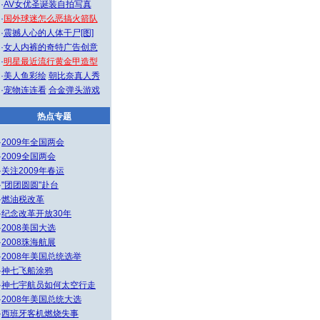
·
AV女优圣诞装自拍写真
·
国外球迷怎么恶搞火箭队
·
震撼人心的人体干尸[图]
·
女人内裤的奇特广告创意
·
明星最近流行黄金甲造型
·
美人鱼彩绘
朝比奈真人秀
·
宠物连连看
合金弹头游戏
热点专题
·
2009年全国两会
·
2009全国两会
·
关注2009年春运
·
"团团圆圆"赴台
·
燃油税改革
·
纪念改革开放30年
·
2008美国大选
·
2008珠海航展
·
2008年美国总统选举
·
神七飞船涂鸦
·
神七宇航员如何太空行走
·
2008年美国总统大选
·
西班牙客机燃烧失事