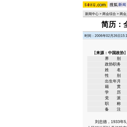
新闻中心
>
两会综合
>
两会
简历：
时间：2006年02月26日15:
【
来源：中国政协
界 别
政协职务
姓 名
性 别
出生年月
籍 贯
学 历
党 派
职 称
备 注
刘忠德，1933年5