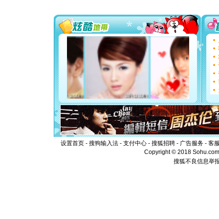
[圣诞节]
能正大光明
都要快乐噢
[圣诞节]
如意,快乐
[元旦]
看
断电。爱
你是我专
[元旦]
如
起；二是
离。水晶
[元旦]
当
泣，这痛
卖了。水
[春节]
风
颜！冬去
道一声平
设置首页
-
搜狗输入法
-
支付中心
-
搜狐招聘
-
广告服务
-
客
[春节]
传
Copyright © 2018 Sohu.com I
片叶子是
搜狐不良信息举
送你一棵