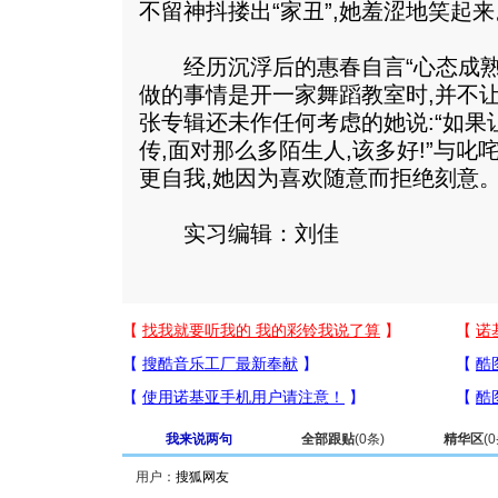
不留神抖搂出“家丑”,她羞涩地笑起来
经历沉浮后的惠春自言“心态成熟多
做的事情是开一家舞蹈教室时,并不
张专辑还未作任何考虑的她说:“如果
传,面对那么多陌生人,该多好!”与叱
更自我,她因为喜欢随意而拒绝刻意
实习编辑：刘佳
我来说两句
全部跟贴
(
0
条)
精华区
(
0
用户：