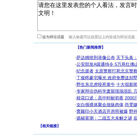
设为辩论话题
【热门新闻推荐】
·
萨达姆绞刑录像公布
天下头条
·
公安部发A级通缉令 5万悬红佛山
·
纪念逝者
太原警察打死北京警察
·
丁俊晖豪宅曝光 政府免费送别墅
·
野生东北虎咬死黄牛
十大假新
·
专家辩论伪科学废留现场混乱 几
·
校花口述：高中时献初夜
200
·
女白领祼体聚会放纵肉体
尚雯婕
·
曹颖印小天酒店开房照被爆
野
·
诡秘莫测：二战五大未解之谜
【
相关链接
】