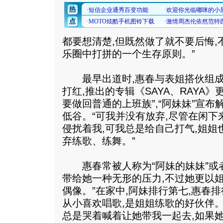
都要想清楚,但既然做了就不要后悔,
乐圈中打拼的一个生存原则。”
最早出道时,惠春与表姐搭伙组成“
打红,推出的专辑《SAYA、RAYA
要做回普通的上班族”,“阿妹妹”宣布
低谷。“可我并没有放弃,尽管在闲下
侵扰着我,可我总是给自己打气,姐姐
弃练歌、练舞。”
惠春常被人称为“阿妹的妹妹”或者
带给她一种无形的压力,不过她更以姐
偶像。”在家中,阿妹排行第七,惠春
从小喜欢唱歌,是姐姐练歌的好伙伴。
总是哭着喊着让她带我一起去,如果她