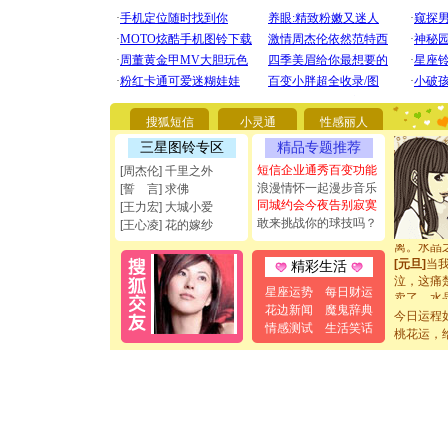
[圣诞节]
你太多，
要平安！
[圣诞节]
能正大光明
都要快乐噢
[圣诞节]
搜狐短信
小灵通
性感丽人
如意,快乐
三星图铃专区
精品专题推荐
[元旦]
看
短信企业通秀百变功能
[周杰伦] 千里之外
断电。爱
浪漫情怀一起漫步音乐
你是我专
[誓 言] 求佛
同城约会今夜告别寂寞
[元旦]
如
[王力宏] 大城小爱
起；二是
敢来挑战你的球技吗？
[王心凌] 花的嫁纱
离。水晶
[元旦]
当
精彩生活
泣，这痛
卖了。水
星座运势
每日财运
[春节]
风
花边新闻
魔鬼辞典
今日运程
颜！冬去
情感测试
生活笑话
桃花运，
道一声平
[春节]
传
片叶子是
送你一棵
[圣诞节]
你太多，
要平安！