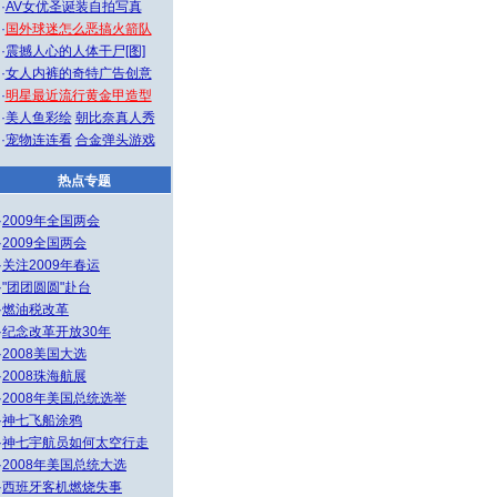
·
AV女优圣诞装自拍写真
·
国外球迷怎么恶搞火箭队
·
震撼人心的人体干尸[图]
·
女人内裤的奇特广告创意
·
明星最近流行黄金甲造型
·
美人鱼彩绘
朝比奈真人秀
·
宠物连连看
合金弹头游戏
热点专题
·
2009年全国两会
·
2009全国两会
·
关注2009年春运
·
"团团圆圆"赴台
·
燃油税改革
·
纪念改革开放30年
·
2008美国大选
·
2008珠海航展
·
2008年美国总统选举
·
神七飞船涂鸦
·
神七宇航员如何太空行走
·
2008年美国总统大选
·
西班牙客机燃烧失事