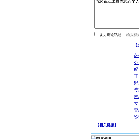
设为辩论话题
【
·
萨
·
公
·
纪
·
丁
·
野
·
专
·
校
·
女
·
曹
·
诡
【
相关链接
】