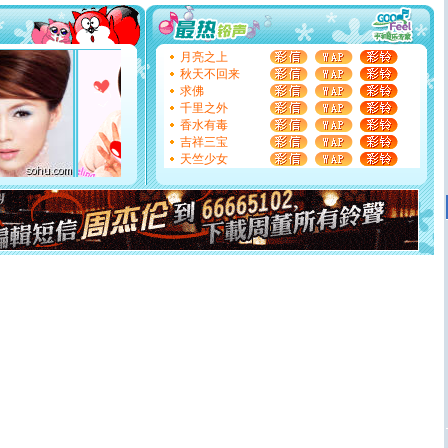
[圣诞节]
不只这样的日子才会想起你,而是这样的日子才
能正大光明地骚扰你,告诉你,圣诞要快乐!新年要快乐!天天
都要快乐噢!
月亮之上
[圣诞节]
奉上一颗祝福的心,在这个特别的日子里,愿幸福,
秋天不回来
如意,快乐,鲜花,一切美好的祝愿与你同在.圣诞快乐!
求佛
[元旦]
看到你我会触电；看不到你我要充电；没有你我会
千里之外
断电。爱你是我职业，想你是我事业，抱你是我特长，吻
香水有毒
你是我专业！水晶之恋祝你新年快乐
吉祥三宝
[元旦]
如果上天让我许三个愿望，一是今生今世和你在一
天竺少女
起；二是再生再世和你在一起；三是三生三世和你不再分
离。水晶之恋祝你新年快乐
[元旦]
当我狠下心扭头离去那一刻，你在我身后无助地哭
泣，这痛楚让我明白我多么爱你。我转身抱住你：这猪不
卖了。水晶之恋祝你新年快乐。
[春节]
风柔雨润好月圆，半岛铁盒伴身边，每日尽显开心
颜！冬去春来似水如烟，劳碌人生需尽欢！听一曲轻歌，
道一声平安！新年吉祥万事如愿
[春节]
传说薰衣草有四片叶子：第一片叶子是信仰，第二
片叶子是希望，第三片叶子是爱情，第四片叶子是幸运。
送你一棵薰衣草，愿你新年快乐！