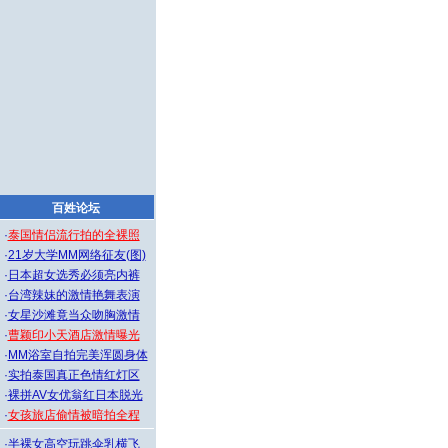
百姓论坛
·
泰国情侣流行拍的全裸照
·
21岁大学MM网络征友(图)
·
日本超女选秀必须亮内裤
·
台湾辣妹的激情艳舞表演
·
女星沙滩竟当众吻胸激情
·
曹颖印小天酒店激情曝光
·
MM浴室自拍完美浑圆身体
·
实拍泰国真正色情红灯区
·
裸拼AV女优翁红日本脱光
·
女孩旅店偷情被暗拍全程
·
半裸女高空玩跳伞乳横飞