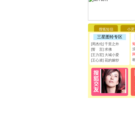
搜狐短信
小灵
三星图铃专区
[周杰伦] 千里之外
[誓 言] 求佛
[王力宏] 大城小爱
[王心凌] 花的嫁纱