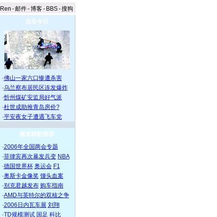
aRen
-
邮件
-
博客
-
BBS
-
搜狗
点击今日
·
佛山一家六口惨遭杀害
·
乌兰察布居民区连发爆炸
·
忻州煤矿安监局好气派
·
杜世成助推青岛房价?
·
平安夜女子遭遇飞车党
频道精彩推荐
·
2006年全国两会专题
·
菲律宾再次暴发兵变
NBA
·
德国世界杯
奥运会
F1
·
奥斯卡金像奖
馒头血案
·
别克君越发布
购车指南
·
AMD与英特尔的双核之争
·
2006日内瓦车展
刘翔
·
TD规模测试
国足
科比