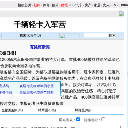
搜狐首页
-
新闻
-
体育
-
娱乐
-
财经
-
IT
-
汽车
-
房产
-
家居
-
女人
-
TV
-
Chin
千辆轻卡入军营
我来说两句(
0
)
32
有奖评新闻
安徽日报
】
00辆汽车服务国防事业的特大订单。首批400辆披红挂彩的草绿色
从合肥驶向全国各地军营。
备部向全国招标，为部队基层征购装备用车。经专家评定，江淮汽
高端的产品品质，以及完备的网络服务能力，在众多品牌轻卡中脱颖
而出。
接受订单后，江汽职工以
高度的政治责任感，精心打造了
该批产品。400辆高端江淮帅铃军
按时交接。本报记者张书喜摄影报道
全部跟贴
(
0
条)
精华区
(
0
条)
辩论区
(
0
条)
匿名发表：
隐藏地址：