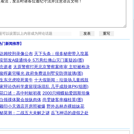
热门新闻推荐】
达姆绞刑录像公布
天下头条：很多秘密带入坟墓
安部发A级通缉令 5万悬红佛山灭门案疑凶(图)
念逝者
太原警察打死北京警察案终审 主犯被枪决
俊晖豪宅曝光 政府免费送别墅安防弹玻璃(图)
生东北虎咬死黄牛
十大假新闻：垃圾场儿童残肢
家辩论伪科学废留现场混乱 几乎成肢体PK(组图)
花口述：高中时献初夜
2000只蝴蝶贴爱因斯坦像
白领祼体聚会放纵肉体
尚雯婕客串穆桂英(图)
颖印小天酒店开房照被爆
野外丛林赤裸姐妹花
秘莫测：二战五大未解之谜
岳飞神话的虚假之处