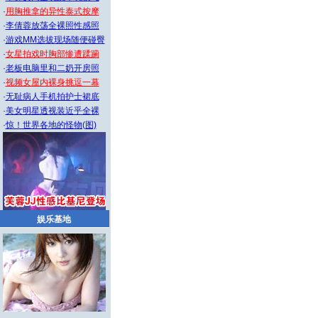
·
用胸推拿的异性泰式按摩
·
李倩蓉放荡全裸照性感照
·
游戏MM选拔现场随便碰臀
·
女星拍戏时胸部惨遭蹂躏
·
老板电脑里和二奶开房照
·
视频女屋内裸身挑逗一幕
·
无耻病人手机拍护士裙底
·
美女明星透视装近乎全裸
·
惊！世界各地的怪物(图)
娱乐基地