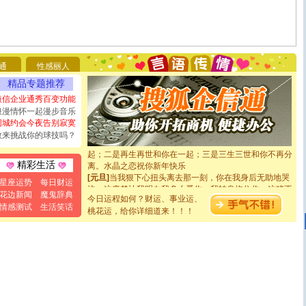
[圣诞节]
圣诞节到了，想想没什么送给你的，又不打算给
你太多，只有给你五千万：千万快乐！千万要健康！千万
要平安！千万要知足！千万不要忘记我！
[圣诞节]
不只这样的日子才会想起你,而是这样的日子才
能正大光明地骚扰你,告诉你,圣诞要快乐!新年要快乐!天天
通
性感丽人
都要快乐噢!
[圣诞节]
奉上一颗祝福的心,在这个特别的日子里,愿幸福,
精品专题推荐
如意,快乐,鲜花,一切美好的祝愿与你同在.圣诞快乐!
短信企业通秀百变功能
[元旦]
看到你我会触电；看不到你我要充电；没有你我会
浪漫情怀一起漫步音乐
断电。爱你是我职业，想你是我事业，抱你是我特长，吻
同城约会今夜告别寂寞
你是我专业！水晶之恋祝你新年快乐
敢来挑战你的球技吗？
[元旦]
如果上天让我许三个愿望，一是今生今世和你在一
起；二是再生再世和你在一起；三是三生三世和你不再分
离。水晶之恋祝你新年快乐
精彩生活
[元旦]
当我狠下心扭头离去那一刻，你在我身后无助地哭
星座运势
每日财运
泣，这痛楚让我明白我多么爱你。我转身抱住你：这猪不
花边新闻
魔鬼辞典
卖了。水晶之恋祝你新年快乐。
今日运程如何？财运、事业运、
[春节]
风柔雨润好月圆，半岛铁盒伴身边，每日尽显开心
情感测试
生活笑话
桃花运，给你详细道来！！！
颜！冬去春来似水如烟，劳碌人生需尽欢！听一曲轻歌，
道一声平安！新年吉祥万事如愿
[春节]
传说薰衣草有四片叶子：第一片叶子是信仰，第二
片叶子是希望，第三片叶子是爱情，第四片叶子是幸运。
送你一棵薰衣草，愿你新年快乐！
[圣诞节]
圣诞节到了，想想没什么送给你的，又不打算给
你太多，只有给你五千万：千万快乐！千万要健康！千万
要平安！千万要知足！千万不要忘记我！