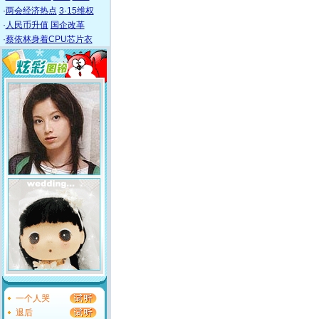
·
两会经济热点
3·15维权
·
人民币升值
国企改革
·
蔡依林身着CPU芯片衣
一个人哭
退后