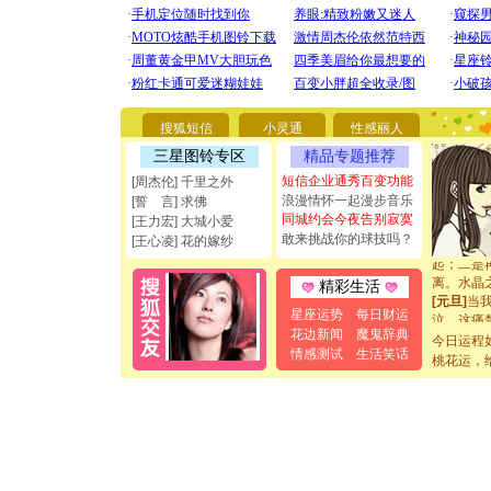
[圣诞节]
你太多，
要平安！
[圣诞节]
能正大光明
都要快乐噢
搜狐短信
小灵通
性感丽人
[圣诞节]
三星图铃专区
精品专题推荐
如意,快乐
短信企业通秀百变功能
[周杰伦] 千里之外
[元旦]
看
浪漫情怀一起漫步音乐
断电。爱
[誓 言] 求佛
同城约会今夜告别寂寞
你是我专
[王力宏] 大城小爱
[元旦]
如
敢来挑战你的球技吗？
[王心凌] 花的嫁纱
起；二是
离。水晶
精彩生活
[元旦]
当
泣，这痛
星座运势
每日财运
卖了。水
花边新闻
魔鬼辞典
今日运程
[春节]
风
情感测试
生活笑话
桃花运，
颜！冬去
道一声平
[春节]
传
片叶子是
送你一棵
[圣诞节]
你太多，