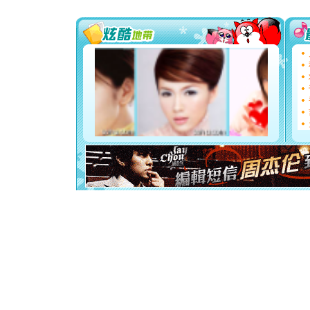
要平安！
[圣诞节]
能正大光明
都要快乐噢
[圣诞节]
如意,快乐
[元旦]
看
断电。爱
你是我专
[元旦]
如
起；二是
离。水晶
[元旦]
当
泣，这痛
卖了。水
[春节]
风
颜！冬去
道一声平
[春节]
传
片叶子是
送你一棵