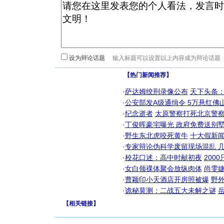
设为辩论话题
【热门新闻推荐】
·
萨达姆绞刑录像公布
天下头条
·
公安部发A级通缉令 5万悬红佛山
·
纪念逝者
太原警察打死北京警察
·
丁俊晖豪宅曝光 政府免费送别墅
·
野生东北虎咬死黄牛
十大假新
·
专家辩论伪科学废留现场混乱 几
·
校花口述：高中时献初夜
200
·
女白领祼体聚会放纵肉体
尚雯婕
·
曹颖印小天酒店开房照被爆
野
·
诡秘莫测：二战五大未解之谜
【
相关链接
】