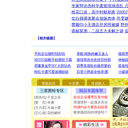
·
专家辩论伪科学废留现场混乱 几
·
校花口述：高中时献初夜
200
·
女白领祼体聚会放纵肉体
尚雯婕
·
曹颖印小天酒店开房照被爆
野
·
诡秘莫测：二战五大未解之谜
【
相关链接
】
[圣诞节]
你太多，
要平安！
[圣诞节]
能正大光明
都要快乐噢
[圣诞节]
搜狐短信
小灵通
性感丽人
如意,快乐
三星图铃专区
精品专题推荐
[元旦]
看
短信企业通秀百变功能
[周杰伦] 千里之外
断电。爱
浪漫情怀一起漫步音乐
[誓 言] 求佛
你是我专
同城约会今夜告别寂寞
[元旦]
如
[王力宏] 大城小爱
敢来挑战你的球技吗？
起；二是
[王心凌] 花的嫁纱
离。水晶
[元旦]
当
精彩生活
泣，这痛