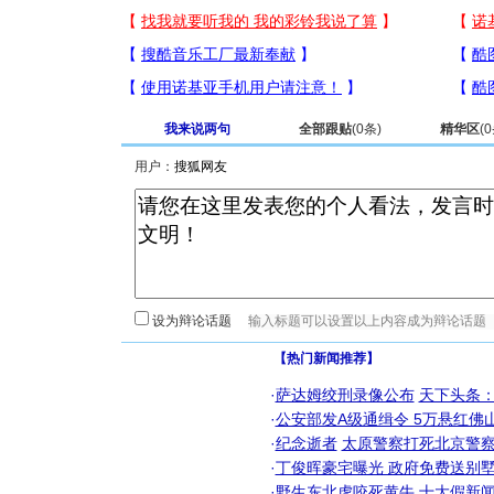
我来说两句
全部跟贴
(
0
条)
精华区
(
0
用户：
设为辩论话题
【热门新闻推荐】
·
萨达姆绞刑录像公布
天下头条
·
公安部发A级通缉令 5万悬红佛山
·
纪念逝者
太原警察打死北京警察
·
丁俊晖豪宅曝光 政府免费送别墅
·
野生东北虎咬死黄牛
十大假新