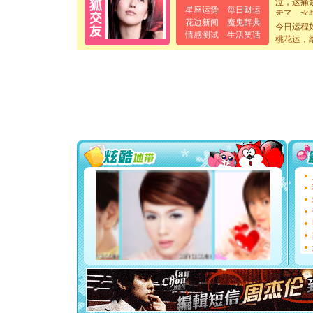
卖了。水
星座运势
每日财运
[春节]
风
花边新闻
魔鬼辞典
今日运程
颜！冬去
情感测试
生活笑话
桃花运，
道一声平
[春节]
传
片叶子是
送你一棵
[圣诞节]
你太多，
要平安！
[圣诞节]
能正大光明
都要快乐噢
[圣诞节]
如意,快乐
[元旦]
看
断电。爱
你是我专
[元旦]
如
起；二是
离。水晶
[元旦]
当
泣，这痛
卖了。水
[春节]
风
颜！冬去