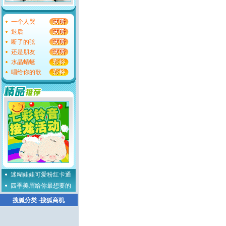
一个人哭
退后
断了的弦
还是朋友
水晶蜻蜓
唱给你的歌
迷糊娃娃可爱粉红卡通
四季美眉给你最想要的
搜狐分类
·
搜狐商机