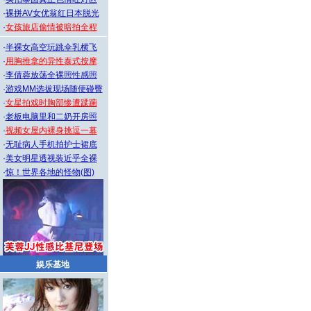
·
裸拼AV女优翁红日本脱光
·
女孩旅店偷情被暗拍全程
·
半裸女高空玩跳伞乳横飞
·
用胸推拿的异性泰式按摩
·
李倩蓉放荡全裸照性感照
·
游戏MM选拔现场随便碰臀
·
女星拍戏时胸部惨遭蹂躏
·
老板电脑里和二奶开房照
·
视频女屋内裸身挑逗一幕
·
无耻病人手机拍护士裙底
·
美女明星透视装近乎全裸
·
惊！世界各地的怪物(图)
娱乐基地