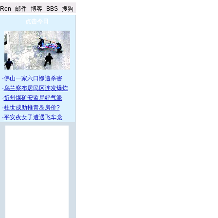
aRen
-
邮件
-
博客
-
BBS
-
搜狗
点击今日
·
佛山一家六口惨遭杀害
·
乌兰察布居民区连发爆炸
·
忻州煤矿安监局好气派
·
杜世成助推青岛房价?
·
平安夜女子遭遇飞车党