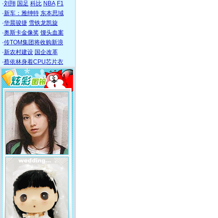
·
刘翔
国足
科比
NBA
F1
·
新车：雅绅特
东本思域
·
华晨骏捷
雪铁龙凯旋
·
奥斯卡金像奖
馒头血案
·
传TOM集团将收购新浪
·
新农村建设
国企改革
·
蔡依林身着CPU芯片衣