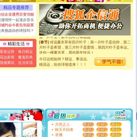
离。水晶之恋祝你新年快乐
精品专题推荐
[元旦]
当我狠下心扭头离去那一刻，你在我身后无助地哭
泣，这痛楚让我明白我多么爱你。我转身抱住你：这猪不
短信企业通秀百变功能
卖了。水晶之恋祝你新年快乐。
浪漫情怀一起漫步音乐
[春节]
风柔雨润好月圆，半岛铁盒伴身边，每日尽显开心
同城约会今夜告别寂寞
颜！冬去春来似水如烟，劳碌人生需尽欢！听一曲轻歌，
敢来挑战你的球技吗？
道一声平安！新年吉祥万事如愿
[春节]
传说薰衣草有四片叶子：第一片叶子是信仰，第二
精彩生活
片叶子是希望，第三片叶子是爱情，第四片叶子是幸运。
送你一棵薰衣草，愿你新年快乐！
星座运势
每日财运
[圣诞节]
圣诞节到了，想想没什么送给你的，又不打算给
花边新闻
魔鬼辞典
今日运程如何？财运、事业运、
你太多，只有给你五千万：千万快乐！千万要健康！千万
情感测试
生活笑话
桃花运，给你详细道来！！！
要平安！千万要知足！千万不要忘记我！
[圣诞节]
不只这样的日子才会想起你,而是这样的日子才
能正大光明地骚扰你,告诉你,圣诞要快乐!新年要快乐!天天
都要快乐噢!
[圣诞节]
奉上一颗祝福的心,在这个特别的日子里,愿幸福,
如意,快乐,鲜花,一切美好的祝愿与你同在.圣诞快乐!
[元旦]
看到你我会触电；看不到你我要充电；没有你我会
断电。爱你是我职业，想你是我事业，抱你是我特长，吻
你是我专业！水晶之恋祝你新年快乐
[元旦]
如果上天让我许三个愿望，一是今生今世和你在一
起；二是再生再世和你在一起；三是三生三世和你不再分
离。水晶之恋祝你新年快乐
月亮之上
[元旦]
当我狠下心扭头离去那一刻，你在我身后无助地哭
秋天不回来
泣，这痛楚让我明白我多么爱你。我转身抱住你：这猪不
求佛