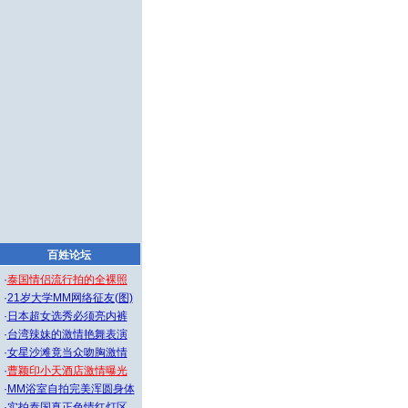
百姓论坛
·
泰国情侣流行拍的全裸照
·
21岁大学MM网络征友(图)
·
日本超女选秀必须亮内裤
·
台湾辣妹的激情艳舞表演
·
女星沙滩竟当众吻胸激情
·
曹颖印小天酒店激情曝光
·
MM浴室自拍完美浑圆身体
·
实拍泰国真正色情红灯区