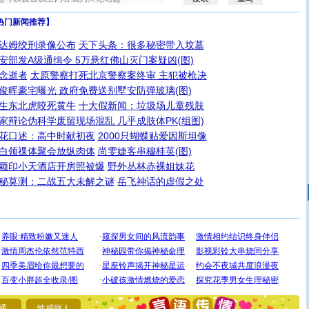
热门新闻推荐】
达姆绞刑录像公布
天下头条：很多秘密带入坟墓
安部发A级通缉令 5万悬红佛山灭门案疑凶(图)
念逝者
太原警察打死北京警察案终审 主犯被枪决
俊晖豪宅曝光 政府免费送别墅安防弹玻璃(图)
生东北虎咬死黄牛
十大假新闻：垃圾场儿童残肢
家辩论伪科学废留现场混乱 几乎成肢体PK(组图)
花口述：高中时献初夜
2000只蝴蝶贴爱因斯坦像
白领祼体聚会放纵肉体
尚雯婕客串穆桂英(图)
[圣诞节]
圣诞节到了，想想没什么送给你的，又不打算给
颖印小天酒店开房照被爆
野外丛林赤裸姐妹花
你太多，只有给你五千万：千万快乐！千万要健康！千万
秘莫测：二战五大未解之谜
岳飞神话的虚假之处
要平安！千万要知足！千万不要忘记我！
[圣诞节]
不只这样的日子才会想起你,而是这样的日子才
能正大光明地骚扰你,告诉你,圣诞要快乐!新年要快乐!天天
都要快乐噢!
[圣诞节]
奉上一颗祝福的心,在这个特别的日子里,愿幸福,
如意,快乐,鲜花,一切美好的祝愿与你同在.圣诞快乐!
[元旦]
看到你我会触电；看不到你我要充电；没有你我会
断电。爱你是我职业，想你是我事业，抱你是我特长，吻
你是我专业！水晶之恋祝你新年快乐
[元旦]
如果上天让我许三个愿望，一是今生今世和你在一
起；二是再生再世和你在一起；三是三生三世和你不再分
通
性感丽人