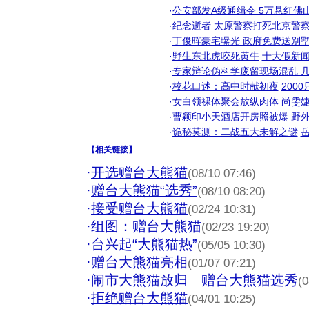
·
公安部发A级通缉令 5万悬红佛山
·
纪念逝者
太原警察打死北京警察
·
丁俊晖豪宅曝光 政府免费送别墅
·
野生东北虎咬死黄牛
十大假新
·
专家辩论伪科学废留现场混乱 几
·
校花口述：高中时献初夜
200
·
女白领祼体聚会放纵肉体
尚雯婕
·
曹颖印小天酒店开房照被爆
野
·
诡秘莫测：二战五大未解之谜
【
相关链接
】
·
开选赠台大熊猫
(08/10 07:46)
·
赠台大熊猫“选秀”
(08/10 08:20)
·
接受赠台大熊猫
(02/24 10:31)
·
组图：赠台大熊猫
(02/23 19:20)
·
台兴起“大熊猫热”
(05/05 10:30)
·
赠台大熊猫亮相
(01/07 07:21)
·
闹市大熊猫放归 赠台大熊猫选秀
(0
·
拒绝赠台大熊猫
(04/01 10:25)