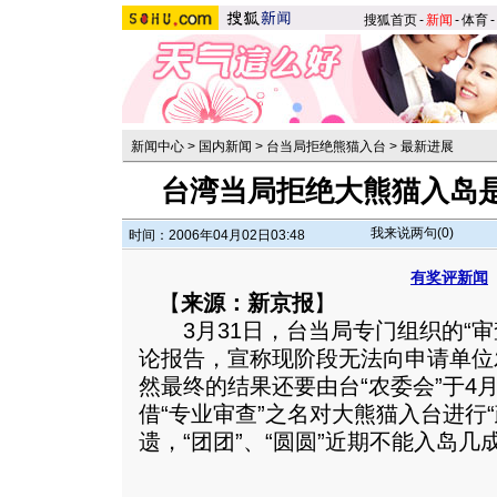
搜狐首页
-
新闻
-
体育
-
新闻中心
>
国内新闻
>
台当局拒绝熊猫入台
>
最新进展
台湾当局拒绝大熊猫入岛
我来说两句(
0
)
时间：2006年04月02日03:48
有奖评新闻
【
来源：新京报
】
3月31日，台当局专门组织的“审
论报告，宣称现阶段无法向申请单位
然最终的结果还要由台“农委会”于4
借“专业审查”之名对大熊猫入台进行
遗，“团团”、“圆圆”近期不能入岛几