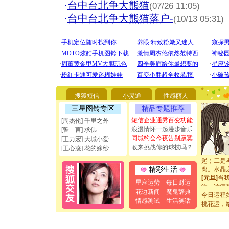
·
台中台北争大熊猫
(07/26 11:05)
·
台中台北争大熊猫落户-
(10/13 05:31)
[圣诞节]
你太多，
要平安！
[圣诞节]
能正大光明
搜狐短信
小灵通
性感丽人
都要快乐噢
[圣诞节]
三星图铃专区
精品专题推荐
如意,快乐
短信企业通秀百变功能
[周杰伦] 千里之外
[元旦]
看
浪漫情怀一起漫步音乐
[誓 言] 求佛
断电。爱
同城约会今夜告别寂寞
[王力宏] 大城小爱
你是我专
敢来挑战你的球技吗？
[王心凌] 花的嫁纱
[元旦]
如
起；二是
离。水晶
精彩生活
[元旦]
当
星座运势
每日财运
泣，这痛
花边新闻
魔鬼辞典
卖了。水
今日运程
[春节]
风
情感测试
生活笑话
桃花运，
颜！冬去
道一声平
[春节]
传