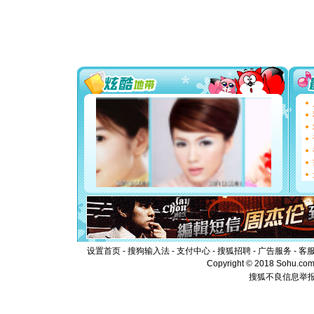
片叶子是
送你一棵
[圣诞节]
你太多，
要平安！
[圣诞节]
能正大光明
都要快乐噢
[圣诞节]
如意,快乐
[元旦]
看
断电。爱
你是我专
[元旦]
如
起；二是
离。水晶
[元旦]
当
泣，这痛
卖了。水
[春节]
风
颜！冬去
设置首页
-
搜狗输入法
-
支付中心
-
搜狐招聘
-
广告服务
-
客
道一声平
Copyright © 2018 Sohu.com I
[春节]
传
搜狐不良信息举
片叶子是
送你一棵