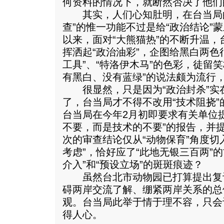
何资料的情况下，就断然否决了他们
其实，人们心知肚明，在台当局的
查”的惟一功能不过是给“政治结论”蒙
以来，面对“大熊猫热”的不断升温
挥洒起“政治油彩”，企图给黑白两色
工具”、“特洛伊木马”的色彩，徒留
有黑白、没有蓝绿”的说法颇为流行
很显然，只是因为“政治封杀”实
了，台当局才不得不改用“技术阻挠
台当局在今年2月初即要求有关单位
不要，而是技术的不要”的报告，并
次的审查结论仅从“动物保育”角度切
考虑”，恰好应了“此地无银三百两”
介入”和“预设立场”的斑斑痕迹？
虽然台北市动物园已打算提出复
碍两岸交流了解、绷紧两岸关系的总
观。台当局此举于情于理不容，只会
得人心。