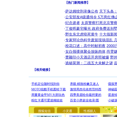
【热门新闻推荐】
·
萨达姆绞刑录像公布
天下头条
·
公安部发A级通缉令 5万悬红佛山
·
纪念逝者
太原警察打死北京警察
·
丁俊晖豪宅曝光 政府免费送别墅
·
野生东北虎咬死黄牛
十大假新
·
专家辩论伪科学废留现场混乱 几
·
校花口述：高中时献初夜
200
·
女白领祼体聚会放纵肉体
尚雯婕
·
曹颖印小天酒店开房照被爆
野
·
诡秘莫测：二战五大未解之谜
【
相关链接
】
[圣诞节]
你太多，
要平安！
[圣诞节]
能正大光明
都要快乐噢
搜狐短信
小灵通
性感丽人
[圣诞节]