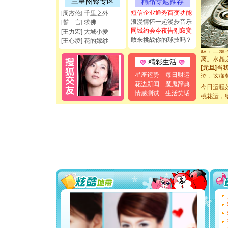
三星图铃专区
精品专题推荐
如意,快乐
短信企业通秀百变功能
[元旦]
看
[周杰伦] 千里之外
断电。爱
浪漫情怀一起漫步音乐
[誓 言] 求佛
你是我专
同城约会今夜告别寂寞
[王力宏] 大城小爱
[元旦]
如
敢来挑战你的球技吗？
[王心凌] 花的嫁纱
起；二是
离。水晶
精彩生活
[元旦]
当
泣，这痛
星座运势
每日财运
卖了。水
花边新闻
魔鬼辞典
今日运程
[春节]
风
情感测试
生活笑话
桃花运，
颜！冬去
道一声平
[春节]
传
片叶子是
送你一棵
[圣诞节]
你太多，
要平安！
[圣诞节]
能正大光明
都要快乐噢
[圣诞节]
如意,快乐
[元旦]
看
断电。爱