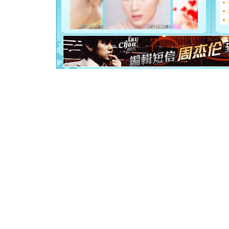
你是我专
[元旦]
如
起；二是
离。水晶
[元旦]
当
泣，这痛
卖了。水
[春节]
风
颜！冬去
道一声平
[春节]
传
片叶子是
送你一棵