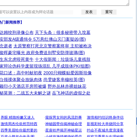
热门新闻推荐】
达姆绞刑录像公布
天下头条：很多秘密带入坟墓
安部发A级通缉令 5万悬红佛山灭门案疑凶(图)
念逝者
太原警察打死北京警察案终审 主犯被枪决
俊晖豪宅曝光 政府免费送别墅安防弹玻璃(图)
生东北虎咬死黄牛
十大假新闻：垃圾场儿童残肢
家辩论伪科学废留现场混乱 几乎成肢体PK(组图)
花口述：高中时献初夜
2000只蝴蝶贴爱因斯坦像
白领祼体聚会放纵肉体
尚雯婕客串穆桂英(图)
颖印小天酒店开房照被爆
野外丛林赤裸姐妹花
秘莫测：二战五大未解之谜
岳飞神话的虚假之处
[圣诞节]
圣诞节到了，想想没什么送给你的，又不打算给
你太多，只有给你五千万：千万快乐！千万要健康！千万
要平安！千万要知足！千万不要忘记我！
[圣诞节]
不只这样的日子才会想起你,而是这样的日子才