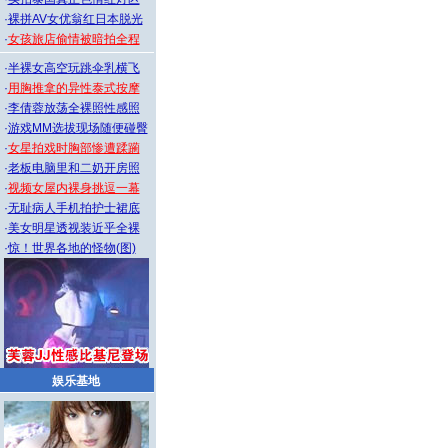
·
裸拼AV女优翁红日本脱光
·
女孩旅店偷情被暗拍全程
·
半裸女高空玩跳伞乳横飞
·
用胸推拿的异性泰式按摩
·
李倩蓉放荡全裸照性感照
·
游戏MM选拔现场随便碰臀
·
女星拍戏时胸部惨遭蹂躏
·
老板电脑里和二奶开房照
·
视频女屋内裸身挑逗一幕
·
无耻病人手机拍护士裙底
·
美女明星透视装近乎全裸
·
惊！世界各地的怪物(图)
娱乐基地