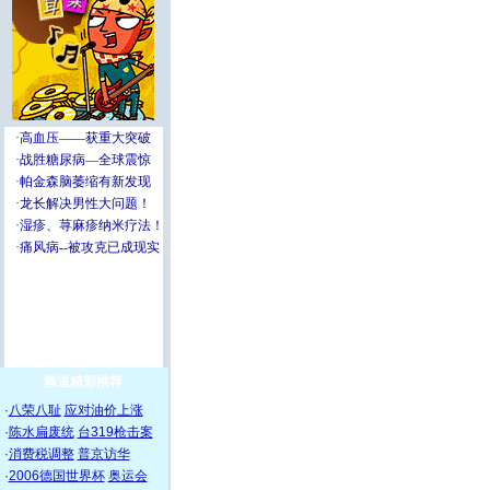
频道精彩推荐
·
八荣八耻
应对油价上涨
·
陈水扁废统
台319枪击案
·
消费税调整
普京访华
·
2006德国世界杯
奥运会