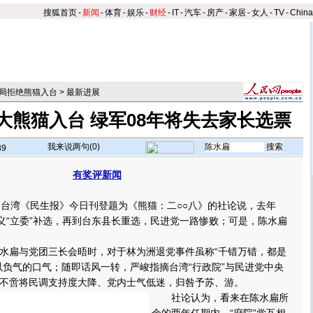
搜狐首页
-
新闻
-
体育
-
娱乐
-
财经
-
IT
-
汽车
-
房产
-
家居
-
女人
-
TV
-
Chin
局拒绝熊猫入台
>
最新进展
大熊猫入台 绿军08年将失去家长选票
我来说两句(
0
)
39
有奖评新闻
台湾《民生报》今日刊登题为《熊猫：二○○八》的社论说，去年
嘉义“立委”补选，再到台东县长重选，民进党一路惨败；可是，陈水扁
扁与党团三长会晤时，对于林为洲退党事件虽称“千错万错，都是
以负气的口气；随即话风一转，严峻指摘台湾“行政院”与民进党中央
不啻将民调支持度大降、党内士气低迷，归咎予苏、游。
社论认为，看来在陈水扁所