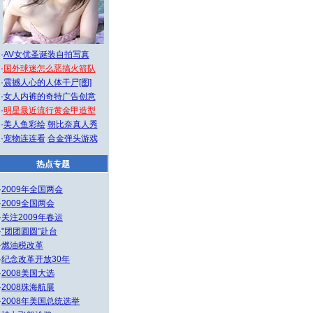
·
AV女优圣诞装自拍写真
·
国外球迷怎么恶搞火箭队
·
震撼人心的人体干尸[图]
·
女人内裤的奇特广告创意
·
明星最近流行黄金甲造型
·
美人鱼彩绘
朝比奈真人秀
·
宠物连连看
合金弹头游戏
热点专题
·
2009年全国两会
·
2009全国两会
·
关注2009年春运
·
"团团圆圆"赴台
·
燃油税改革
·
纪念改革开放30年
·
2008美国大选
·
2008珠海航展
·
2008年美国总统选举