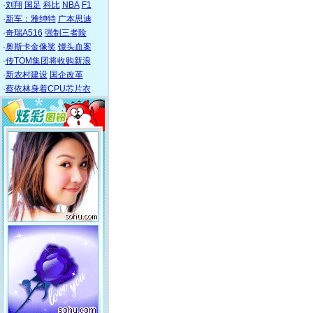
·
刘翔
国足
科比
NBA
F1
·
新车：雅绅特
广本思迪
·
奇瑞A516
强制三者险
·
奥斯卡金像奖
馒头血案
·
传TOM集团将收购新浪
·
新农村建设
国企改革
·
蔡依林身着CPU芯片衣