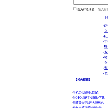
设为辩论话题
【
·
萨
·
公
·
纪
·
丁
·
野
·
专
·
校
·
女
·
曹
·
诡
【
相关链接
】