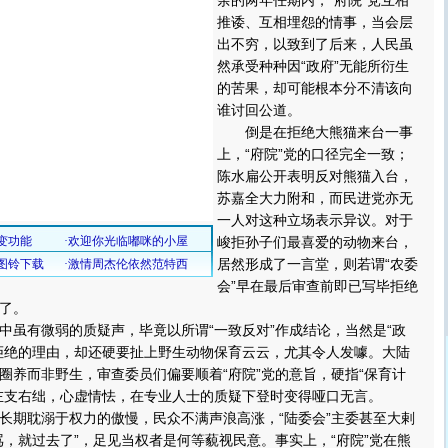
余的两年任期内，“府院”党互相
推诿、互相埋怨的情事，当会层
出不穷，以致到了后来，人民虽
然承受种种因“政府”无能所衍生
的苦果，却可能根本分不清该向
谁讨回公道。
倒是在拒绝大熊猫来台一事
上，“府院”党的口径完全一致；
陈水扁公开表明反对熊猫入台，
苏嘉全大力附和，而民进党亦无
一人对这种立场表示异议。对于
峻拒孙子们最喜爱的动物来台，
居然形成了一言堂，则若谓“农委
会”早在最后审查前即已写毕拒绝
了。
有微弱的质疑声，毕竟以所谓“一致反对”作成结论，当然是“政
拒绝的理由，却还硬要扯上野生动物保育云云，尤其令人发噱。大陆
圈养而非野生，审查委员们偏要顺着“府院”党的意旨，硬指“保育计
左支右绌，心虚情怯，在专业人士的质疑下登时变得哑口无言。
期耽溺于权力的傲慢，民众不满声浪高涨，“陆委会”主委甚至大剌
骂，就过去了”，足见当权者是何等藐视民意。事实上，“府院”党在熊