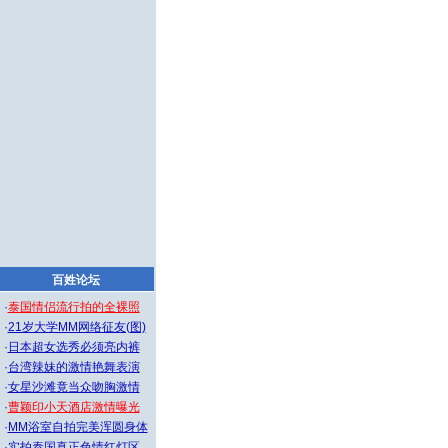
百姓论坛
·
泰国情侣流行拍的全裸照
·
21岁大学MM网络征友(图)
·
日本超女选秀必须亮内裤
·
台湾辣妹的激情艳舞表演
·
女星沙滩竟当众吻胸激情
·
曹颖印小天酒店激情曝光
·
MM浴室自拍完美浑圆身体
·
实拍泰国真正色情红灯区