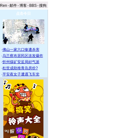
aRen
-
邮件
-
博客
-
BBS
-
搜狗
点击今日
·
佛山一家六口惨遭杀害
·
乌兰察布居民区连发爆炸
·
忻州煤矿安监局好气派
·
杜世成助推青岛房价?
·
平安夜女子遭遇飞车党