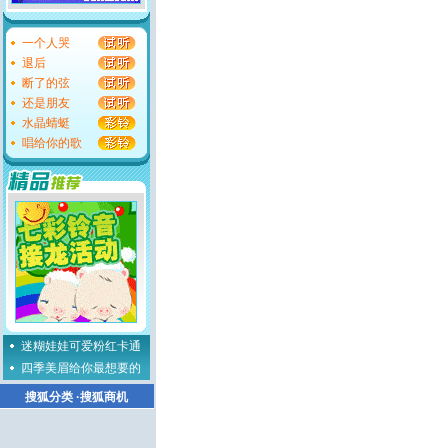
一个人哭
退后
断了的弦
还是朋友
水晶蜻蜓
唱给你的歌
迷糊娃娃可爱粉红卡通
四季美眉给你最想要的
搜狐分类
·
搜狐商机