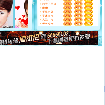
月亮之上
如意,快乐,鲜花,一切美好的祝愿与你同在.圣诞快乐!
秋天不回来
[元旦]
看到你我会触电；看不到你我要充电；没有你我会
求佛
断电。爱你是我职业，想你是我事业，抱你是我特长，吻
千里之外
你是我专业！水晶之恋祝你新年快乐
香水有毒
[元旦]
如果上天让我许三个愿望，一是今生今世和你在一
吉祥三宝
起；二是再生再世和你在一起；三是三生三世和你不再分
天竺少女
离。水晶之恋祝你新年快乐
[元旦]
当我狠下心扭头离去那一刻，你在我身后无助地哭
泣，这痛楚让我明白我多么爱你。我转身抱住你：这猪不
卖了。水晶之恋祝你新年快乐。
[春节]
风柔雨润好月圆，半岛铁盒伴身边，每日尽显开心
颜！冬去春来似水如烟，劳碌人生需尽欢！听一曲轻歌，
道一声平安！新年吉祥万事如愿
[春节]
传说薰衣草有四片叶子：第一片叶子是信仰，第二
片叶子是希望，第三片叶子是爱情，第四片叶子是幸运。
送你一棵薰衣草，愿你新年快乐！