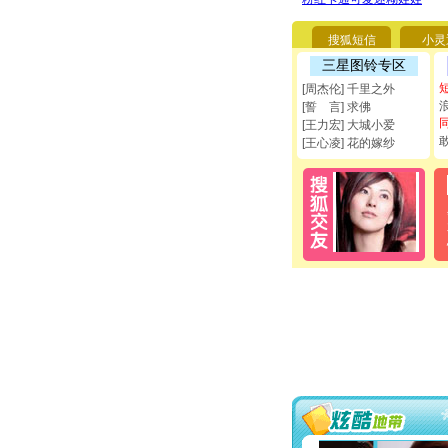
搜狐短信
小灵
三星图铃专区
[周杰伦] 千里之外
[誓 言] 求佛
[王力宏] 大城小爱
[王心凌] 花的嫁纱