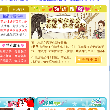
能正大光明地骚扰你,告诉你,圣诞要快乐!新年要快乐!天天
都要快乐噢!
通
性感丽人
[圣诞节]
奉上一颗祝福的心,在这个特别的日子里,愿幸福,
如意,快乐,鲜花,一切美好的祝愿与你同在.圣诞快乐!
精品专题推荐
[元旦]
看到你我会触电；看不到你我要充电；没有你我会
短信企业通秀百变功能
断电。爱你是我职业，想你是我事业，抱你是我特长，吻
浪漫情怀一起漫步音乐
你是我专业！水晶之恋祝你新年快乐
同城约会今夜告别寂寞
[元旦]
如果上天让我许三个愿望，一是今生今世和你在一
敢来挑战你的球技吗？
起；二是再生再世和你在一起；三是三生三世和你不再分
离。水晶之恋祝你新年快乐
[元旦]
当我狠下心扭头离去那一刻，你在我身后无助地哭
精彩生活
泣，这痛楚让我明白我多么爱你。我转身抱住你：这猪不
星座运势
每日财运
卖了。水晶之恋祝你新年快乐。
花边新闻
魔鬼辞典
[春节]
风柔雨润好月圆，半岛铁盒伴身边，每日尽显开心
今日运程如何？财运、事业运、
情感测试
生活笑话
颜！冬去春来似水如烟，劳碌人生需尽欢！听一曲轻歌，
桃花运，给你详细道来！！！
道一声平安！新年吉祥万事如愿
[春节]
传说薰衣草有四片叶子：第一片叶子是信仰，第二
片叶子是希望，第三片叶子是爱情，第四片叶子是幸运。
送你一棵薰衣草，愿你新年快乐！
[圣诞节]
圣诞节到了，想想没什么送给你的，又不打算给
你太多，只有给你五千万：千万快乐！千万要健康！千万
要平安！千万要知足！千万不要忘记我！
[圣诞节]
不只这样的日子才会想起你,而是这样的日子才
能正大光明地骚扰你,告诉你,圣诞要快乐!新年要快乐!天天
都要快乐噢!
[圣诞节]
奉上一颗祝福的心,在这个特别的日子里,愿幸福,