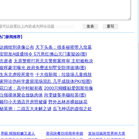
热门新闻推荐】
达姆绞刑录像公布
天下头条：很多秘密带入坟墓
安部发A级通缉令 5万悬红佛山灭门案疑凶(图)
念逝者
太原警察打死北京警察案终审 主犯被枪决
俊晖豪宅曝光 政府免费送别墅安防弹玻璃(图)
生东北虎咬死黄牛
十大假新闻：垃圾场儿童残肢
家辩论伪科学废留现场混乱 几乎成肢体PK(组图)
花口述：高中时献初夜
2000只蝴蝶贴爱因斯坦像
白领祼体聚会放纵肉体
尚雯婕客串穆桂英(图)
颖印小天酒店开房照被爆
野外丛林赤裸姐妹花
秘莫测：二战五大未解之谜
岳飞神话的虚假之处
[圣诞节]
圣诞节到了，想想没什么送给你的，又不打算给