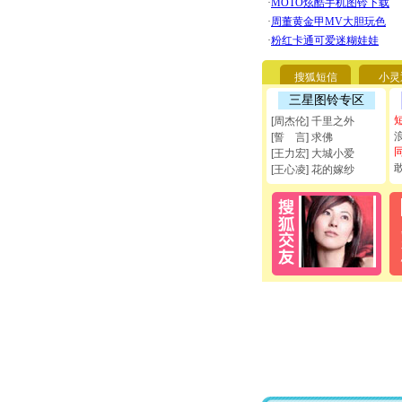
搜狐短信
小灵
三星图铃专区
[周杰伦] 千里之外
[誓 言] 求佛
[王力宏] 大城小爱
[王心凌] 花的嫁纱