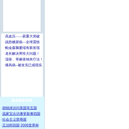
频道精彩推荐
·
胡锦涛访问美国等五国
·
温家宝出访澳斐新柬四国
·
社会主义荣辱观
·
王治郅回国
2006世界杯