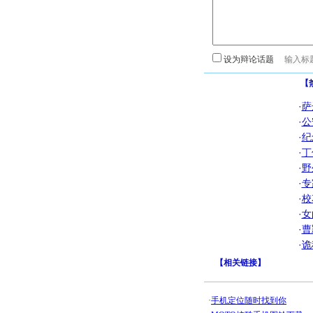
设为辩论话题
【
·
萨
·
公
·
纪
·
丁
·
野
·
专
·
校
·
女
·
曹
·
诡
【
相关链接
】