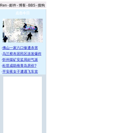
aRen
-
邮件
-
博客
-
BBS
-
搜狗
点击今日
·
佛山一家六口惨遭杀害
·
乌兰察布居民区连发爆炸
·
忻州煤矿安监局好气派
·
杜世成助推青岛房价?
·
平安夜女子遭遇飞车党