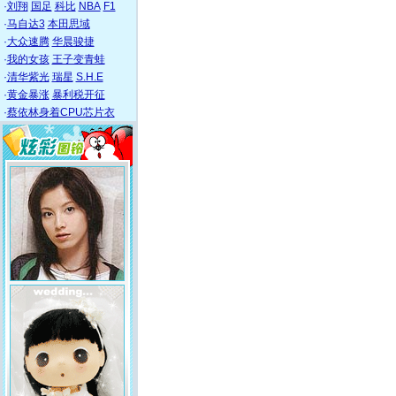
·
刘翔
国足
科比
NBA
F1
·
马自达3
本田思域
·
大众速腾
华晨骏捷
·
我的女孩
王子变青蛙
·
清华紫光
瑞星
S.H.E
·
黄金暴涨
暴利税开征
·
蔡依林身着CPU芯片衣