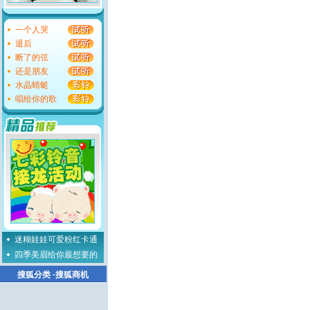
一个人哭
退后
断了的弦
还是朋友
水晶蜻蜓
唱给你的歌
迷糊娃娃可爱粉红卡通
四季美眉给你最想要的
搜狐分类
·
搜狐商机