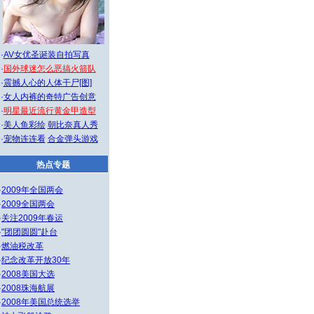
·
AV女优圣诞装自拍写真
·
国外球迷怎么恶搞火箭队
·
震撼人心的人体干尸[图]
·
女人内裤的奇特广告创意
·
明星最近流行黄金甲造型
·
美人鱼彩绘
朝比奈真人秀
·
宠物连连看
合金弹头游戏
热点专题
·
2009年全国两会
·
2009全国两会
·
关注2009年春运
·
"团团圆圆"赴台
·
燃油税改革
·
纪念改革开放30年
·
2008美国大选
·
2008珠海航展
·
2008年美国总统选举