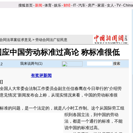
搜狐首页
-
新闻
-
体育
-
娱乐
-
财经
-
IT
-
汽车
-
房产
-
家居
-
女人
-
TV
-
Chin
合同法草案征求意见
>
劳动合同法广征民意
回应中国劳动标准过高论 称标准很低
我来说两句(
1
)
12
有奖评新闻
网
】
全国人大常委会法制工作委员会副主任信春鹰在今日举行的“介绍劳
意见情况”新闻发布会上称，从现实情况来看，中国的劳动标准很
准的问题，是一个法定的，就是八小时工作制。
这个从国际劳工组
织到各国立法，到中国的劳动
法，都是一个通行的标准，不能
说中国的标准过高。