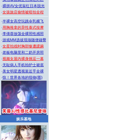
·
裸拼AV女优翁红日本脱光
·
女孩旅店偷情被暗拍全程
·
半裸女高空玩跳伞乳横飞
·
用胸推拿的异性泰式按摩
·
李倩蓉放荡全裸照性感照
·
游戏MM选拔现场随便碰臀
·
女星拍戏时胸部惨遭蹂躏
·
老板电脑里和二奶开房照
·
视频女屋内裸身挑逗一幕
·
无耻病人手机拍护士裙底
·
美女明星透视装近乎全裸
·
惊！世界各地的怪物(图)
娱乐基地