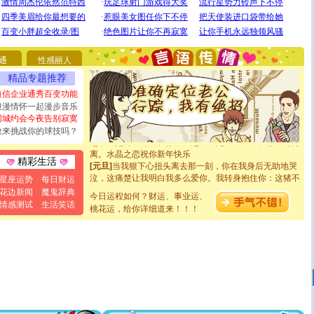
你太多，只有给你五千万：千万快乐！千万要健康！千万
要平安！千万要知足！千万不要忘记我！
[圣诞节]
不只这样的日子才会想起你,而是这样的日子才
能正大光明地骚扰你,告诉你,圣诞要快乐!新年要快乐!天天
都要快乐噢!
通
性感丽人
[圣诞节]
奉上一颗祝福的心,在这个特别的日子里,愿幸福,
如意,快乐,鲜花,一切美好的祝愿与你同在.圣诞快乐!
精品专题推荐
[元旦]
看到你我会触电；看不到你我要充电；没有你我会
短信企业通秀百变功能
断电。爱你是我职业，想你是我事业，抱你是我特长，吻
浪漫情怀一起漫步音乐
你是我专业！水晶之恋祝你新年快乐
同城约会今夜告别寂寞
[元旦]
如果上天让我许三个愿望，一是今生今世和你在一
敢来挑战你的球技吗？
起；二是再生再世和你在一起；三是三生三世和你不再分
离。水晶之恋祝你新年快乐
[元旦]
当我狠下心扭头离去那一刻，你在我身后无助地哭
精彩生活
泣，这痛楚让我明白我多么爱你。我转身抱住你：这猪不
星座运势
每日财运
卖了。水晶之恋祝你新年快乐。
花边新闻
魔鬼辞典
[春节]
风柔雨润好月圆，半岛铁盒伴身边，每日尽显开心
今日运程如何？财运、事业运、
情感测试
生活笑话
颜！冬去春来似水如烟，劳碌人生需尽欢！听一曲轻歌，
桃花运，给你详细道来！！！
道一声平安！新年吉祥万事如愿
[春节]
传说薰衣草有四片叶子：第一片叶子是信仰，第二
片叶子是希望，第三片叶子是爱情，第四片叶子是幸运。
送你一棵薰衣草，愿你新年快乐！
[圣诞节]
圣诞节到了，想想没什么送给你的，又不打算给
你太多，只有给你五千万：千万快乐！千万要健康！千万
要平安！千万要知足！千万不要忘记我！
[圣诞节]
不只这样的日子才会想起你,而是这样的日子才