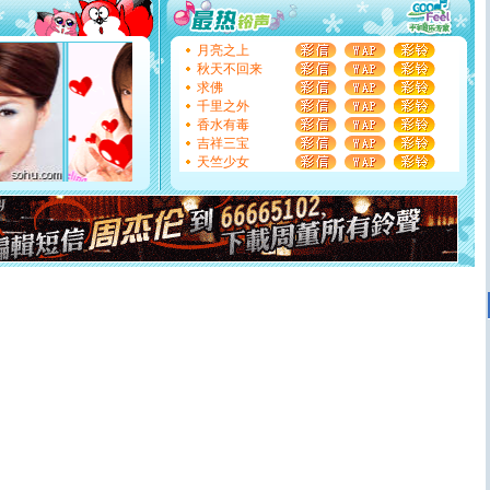
能正大光明地骚扰你,告诉你,圣诞要快乐!新年要快乐!天天
都要快乐噢!
[圣诞节]
奉上一颗祝福的心,在这个特别的日子里,愿幸福,
月亮之上
如意,快乐,鲜花,一切美好的祝愿与你同在.圣诞快乐!
秋天不回来
[元旦]
看到你我会触电；看不到你我要充电；没有你我会
求佛
断电。爱你是我职业，想你是我事业，抱你是我特长，吻
千里之外
你是我专业！水晶之恋祝你新年快乐
香水有毒
[元旦]
如果上天让我许三个愿望，一是今生今世和你在一
吉祥三宝
起；二是再生再世和你在一起；三是三生三世和你不再分
天竺少女
离。水晶之恋祝你新年快乐
[元旦]
当我狠下心扭头离去那一刻，你在我身后无助地哭
泣，这痛楚让我明白我多么爱你。我转身抱住你：这猪不
卖了。水晶之恋祝你新年快乐。
[春节]
风柔雨润好月圆，半岛铁盒伴身边，每日尽显开心
颜！冬去春来似水如烟，劳碌人生需尽欢！听一曲轻歌，
道一声平安！新年吉祥万事如愿
[春节]
传说薰衣草有四片叶子：第一片叶子是信仰，第二
片叶子是希望，第三片叶子是爱情，第四片叶子是幸运。
送你一棵薰衣草，愿你新年快乐！