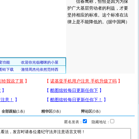
信春鹰称，恰恰是因为为保
护广大基层劳动者的利益，才要
坚持相应的标准。这个标准在法
律上是不能降低的。(据中国网）
全部跟贴
(
1
条)
精华区
(
0
条)
辩论区
(
0
条)
匿名发表：
隐藏地址：