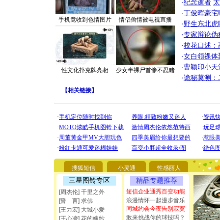
·
纪念逝者
太
·
丁俊晖豪宅
手机竟收到色情图片
情侣偷情被电视直播
·
野生东北虎
·
专家辩论伪
·
校花口述：
·
女白领祼体
·
曹颖印小天
性文化扑克牌亮相
少女半裸尸首惨不忍睹
·
诡秘莫测：
【
相关链接
】
[圣诞节]
你太多，
要平安！
[圣诞节]
能正大光明
都要快乐噢
[圣诞节]
如意,快乐
搜狐短信
小灵通
性感丽人
[元旦]
看
三星图铃专区
精品专题推荐
断电。爱
你是我专
短信企业通秀百变功能
[周杰伦] 千里之外
[元旦]
如
浪漫情怀一起漫步音乐
[誓 言] 求佛
起；二是
同城约会今夜告别寂寞
[王力宏] 大城小爱
离。水晶
敢来挑战你的球技吗？
[王心凌] 花的嫁纱