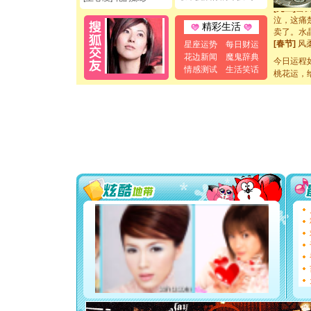
[元旦]
当
泣，这痛
精彩生活
卖了。水
[春节]
风
星座运势
每日财运
颜！冬去
花边新闻
魔鬼辞典
今日运程
道一声平
情感测试
生活笑话
桃花运，
[春节]
传
片叶子是
送你一棵
[圣诞节]
你太多，
要平安！
[圣诞节]
能正大光明
都要快乐噢
[圣诞节]
如意,快乐
[元旦]
看
断电。爱
你是我专
[元旦]
如
起；二是
离。水晶
[元旦]
当
泣，这痛
卖了。水
[春节]
风