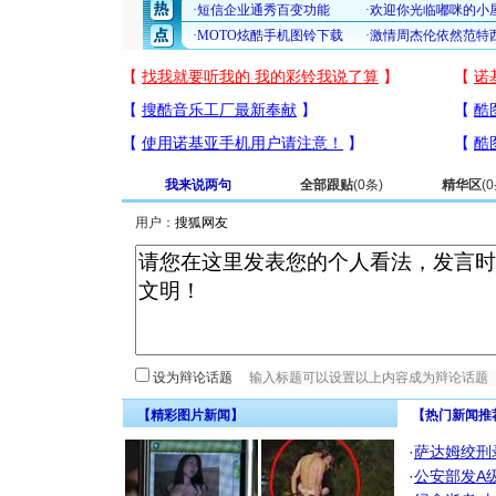
我来说两句
全部跟贴
(
0
条)
精华区
(
0
用户：
设为辩论话题
【精彩图片新闻】
【热门新闻推
·
萨达姆绞刑
·
公安部发A