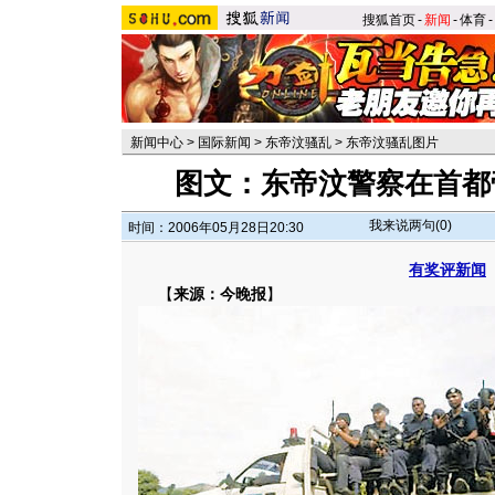
搜狐首页
-
新闻
-
体育
-
新闻中心
>
国际新闻
>
东帝汶骚乱
>
东帝汶骚乱图片
图文：东帝汶警察在首都
我来说两句(
0
)
时间：2006年05月28日20:30
有奖评新闻
【
来源：今晚报
】