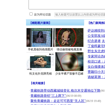
设为辩论话题
【精彩图片新闻】
【热门新闻推
·
萨达姆绞刑
·
公安部发A
·
纪念逝者
太
·
丁俊晖豪宅
手机竟收到色情图片
情侣偷情被电视直播
·
野生东北虎
·
专家辩论伪
·
校花口述：
·
女白领祼体
·
曹颖印小天
性文化扑克牌亮相
少女半裸尸首惨不忍睹
·
诡秘莫测：
【
相关链接
】
·
青藏铁路带动西藏城镇变化 格尔木交通地位下降
(06/
·
青藏铁路曾经“三上两下”
(06/19 08:09)
·
聚焦青藏铁路：走近可可西里“无人区”
(06/19 19:49)