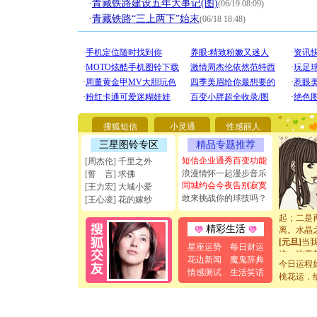
·
青藏铁路建设五年大事记(图)
(06/19 08:09)
·
青藏铁路“三上两下”始末
(06/18 18:48)
[圣诞节]
你太多，
要平安！
[圣诞节]
能正大光明
搜狐短信
小灵通
性感丽人
天都要快
[圣诞节]
三星图铃专区
精品专题推荐
如意,快乐
短信企业通秀百变功能
[周杰伦] 千里之外
[元旦]
看
浪漫情怀一起漫步音乐
[誓 言] 求佛
断电。爱
同城约会今夜告别寂寞
[王力宏] 大城小爱
你是我专
敢来挑战你的球技吗？
[王心凌] 花的嫁纱
[元旦]
如
起；二是
离。水晶
精彩生活
[元旦]
当
星座运势
每日财运
泣，这痛
花边新闻
魔鬼辞典
卖了。水
今日运程
情感测试
生活笑话
[春节]
风
桃花运，
颜！冬去
道一声平
[春节]
传