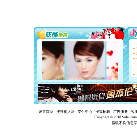
片叶子是
送你一棵
[圣诞节]
你太多，
要平安！
[圣诞节]
能正大光明
天都要快
[圣诞节]
如意,快乐
[元旦]
看
断电。爱
你是我专
[元旦]
如
起；二是
离。水晶
[元旦]
当
泣，这痛
卖了。水
[春节]
风
颜！冬去
道一声平
设置首页
-
搜狗输入法
-
支付中心
-
搜狐招聘
-
广告服务
-
客
[春节]
传
Copyright © 2018 Sohu.com I
片叶子是
搜狐不良信息
送你一棵