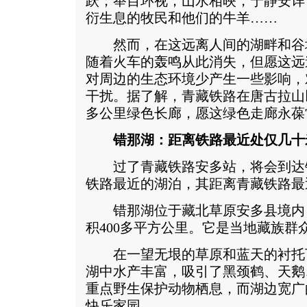
跃；举目环视，山水相映，宁静安详
衍生息的牧民和他们的牛羊……
然而，在这远离人间的湖畔和谷
随着火车的轰鸣从此消失，但愿这远
对周边的生态环境少产生一些影响，
干扰。据了解，青藏铁路在唐古拉山以
多公里绿色长廊，愿这绿色走廊永葆
错那湖：距离铁路最近处仅几十
过了青藏铁路安多站，将会到达
铁路最近的湖泊，其距离青藏铁路最
错那湖位于藏北草原安多县境内
积400多平方公里。它是当地藏族群
在一望无垠的草原和蓝天的衬托下
湖中水产丰富，吸引了黑颈鹤、天鹅
重点野生保护动物栖息，而湖边宽广
快乐家园。