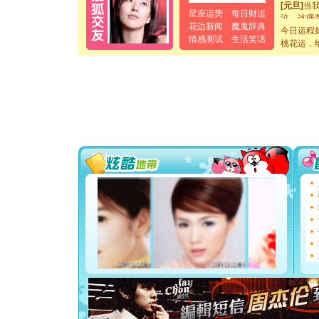
[元旦]
当
星座运势
每日财运
泣，这痛
卖了。水
花边新闻
魔鬼辞典
今日运程
[春节]
风
情感测试
生活笑话
桃花运，
颜！冬去
道一声平
[春节]
传
片叶子是
送你一棵
[圣诞节]
你太多，
要平安！
[圣诞节]
能正大光明
都要快乐噢
[圣诞节]
如意,快乐
[元旦]
看
断电。爱
你是我专
[元旦]
如
起；二是
离。水晶
[元旦]
当
泣，这痛
卖了。水
[春节]
风