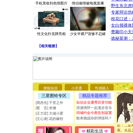
手机竟收到色情图片
情侣偷情被电视直播
·
野生东北虎
·
专家辩论伪
·
校花口述：
·
女白领祼体
·
曹颖印小天
性文化扑克牌亮相
少女半裸尸首惨不忍睹
·
诡秘莫测：
【
相关链接
】
[圣诞节]
你太多，
要平安！
[圣诞节]
能正大光明
搜狐短信
小灵通
性感丽人
都要快乐噢
[圣诞节]
三星图铃专区
精品专题推荐
如意,快乐
短信企业通秀百变功能
[周杰伦] 千里之外
[元旦]
看
浪漫情怀一起漫步音乐
[誓 言] 求佛
断电。爱
同城约会今夜告别寂寞
[王力宏] 大城小爱
你是我专
敢来挑战你的球技吗？
[元旦]
如
[王心凌] 花的嫁纱
起；二是
离。水晶
精彩生活