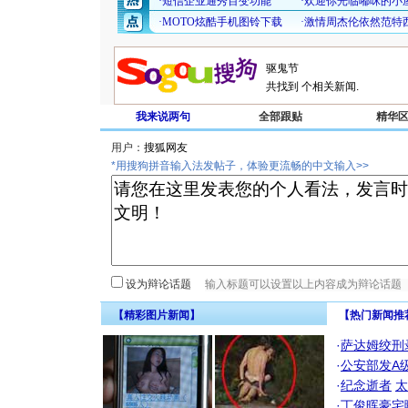
共找到
个相关新闻.
我来说两句
全部跟贴
精华
用户：
*用搜狗拼音输入法发帖子，体验更流畅的中文输入>>
设为辩论话题
【精彩图片新闻】
【热门新闻推
·
萨达姆绞刑
·
公安部发A
·
纪念逝者
太
·
丁俊晖豪宅