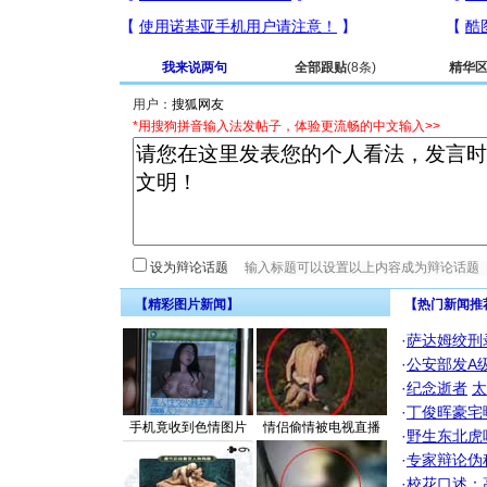
我来说两句
全部跟贴
(8条)
精华
用户：
*用搜狗拼音输入法发帖子，体验更流畅的中文输入>>
设为辩论话题
【精彩图片新闻】
【热门新闻推
·
萨达姆绞刑
·
公安部发A
·
纪念逝者
太
·
丁俊晖豪宅
手机竟收到色情图片
情侣偷情被电视直播
·
野生东北虎
·
专家辩论伪
·
校花口述：