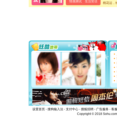
情感测试
生活笑话
要平安！
桃花运，
[圣诞节]
能正大光明
都要快乐噢
[圣诞节]
如意,快乐
[元旦]
看
断电。爱
你是我专
[元旦]
如
起；二是
离。水晶
[元旦]
当
泣，这痛
卖了。水
[春节]
风
颜！冬去
道一声平
[春节]
传
片叶子是
送你一棵
设置首页
-
搜狗输入法
-
支付中心
-
搜狐招聘
-
广告服务
-
客
Copyright © 2018 Sohu.com I