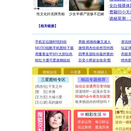
·
女白领祼体
[圣诞节]
·
曹颖印小天
性文化扑克牌亮相
少女半裸尸首惨不忍睹
你太多，
·
诡秘莫测：
要平安！
[圣诞节]
【
相关链接
】
能正大光明
都要快乐噢
[圣诞节]
如意,快乐
[元旦]
看
断电。爱
你是我专
[元旦]
如
起；二是
搜狐短信
小灵通
性感丽人
离。水晶
三星图铃专区
精品专题推荐
[元旦]
当
泣，这痛
短信企业通秀百变功能
[周杰伦] 千里之外
卖了。水
浪漫情怀一起漫步音乐
[誓 言] 求佛
[春节]
风
同城约会今夜告别寂寞
[王力宏] 大城小爱
颜！冬去
敢来挑战你的球技吗？
[王心凌] 花的嫁纱
道一声平
[春节]
传
精彩生活
片叶子是
送你一棵
星座运势
每日财运
[圣诞节]
花边新闻
魔鬼辞典
你太多，
今日运程