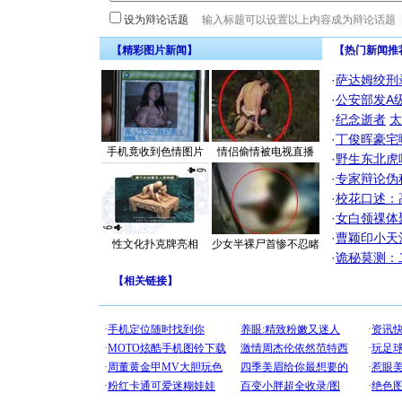
设为辩论话题
【精彩图片新闻】
【热门新闻推
·
萨达姆绞刑
·
公安部发A
·
纪念逝者
太
·
丁俊晖豪宅
手机竟收到色情图片
情侣偷情被电视直播
·
野生东北虎
·
专家辩论伪
·
校花口述：
·
女白领祼体
·
曹颖印小天
性文化扑克牌亮相
少女半裸尸首惨不忍睹
·
诡秘莫测：
【
相关链接
】
[圣诞节]
你太多，
要平安！
[圣诞节]