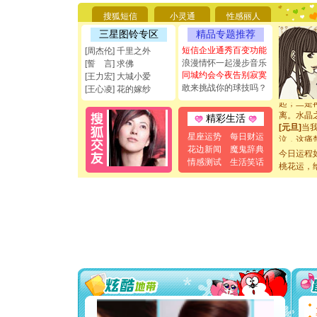
能正大光明
都要快乐噢
搜狐短信
小灵通
性感丽人
[圣诞节]
三星图铃专区
精品专题推荐
如意,快乐
短信企业通秀百变功能
[元旦]
看
[周杰伦] 千里之外
断电。爱
浪漫情怀一起漫步音乐
[誓 言] 求佛
你是我专
同城约会今夜告别寂寞
[王力宏] 大城小爱
[元旦]
如
敢来挑战你的球技吗？
[王心凌] 花的嫁纱
起；二是
离。水晶
精彩生活
[元旦]
当
泣，这痛
星座运势
每日财运
卖了。水
花边新闻
魔鬼辞典
今日运程
[春节]
风
情感测试
生活笑话
桃花运，
颜！冬去
道一声平
[春节]
传
片叶子是
送你一棵
[圣诞节]
你太多，
要平安！
[圣诞节]
能正大光明
都要快乐噢
[圣诞节]
如意,快乐