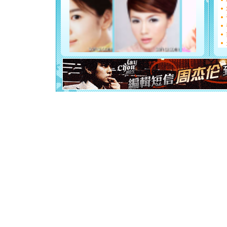
[元旦]
看
断电。爱
你是我专
[元旦]
如
起；二是
离。水晶
[元旦]
当
泣，这痛
卖了。水
[春节]
风
颜！冬去
道一声平
[春节]
传
片叶子是
送你一棵