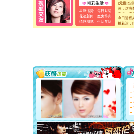
精彩生活
泣，这痛
卖了。水
星座运势
每日财运
[春节]
风
花边新闻
魔鬼辞典
今日运程
颜！冬去
情感测试
生活笑话
桃花运，
道一声平
[春节]
传
片叶子是
送你一棵
[圣诞节]
你太多，
要平安！
[圣诞节]
能正大光明
都要快乐噢
[圣诞节]
如意,快乐
[元旦]
看
断电。爱
你是我专
[元旦]
如
起；二是
离。水晶
[元旦]
当
泣，这痛
卖了。水
[春节]
风