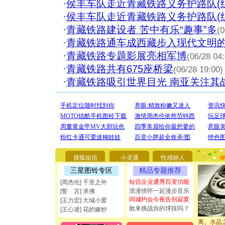
·
侯丰车队走近青藏铁路义务护路队(
·
侯丰车队走近青藏铁路义务护路队(
·
青藏铁路建设者 苦中有乐“趣事”多
(0
·
青藏铁路通车成西藏步入现代文明的
·
青藏铁路专题影展亮相军博
(06/28 04
·
青藏铁路共有675座桥梁
(06/28 19:00)
·
青藏铁路吸引世界目光 南亚关注其战
[圣诞节]
你太多，
要平安！
[圣诞节]
能正大光明
都要快乐噢
[圣诞节]
搜狐短信
小灵通
性感丽人
如意,快乐
三星图铃专区
精品专题推荐
[元旦]
看
断电。爱
短信企业通秀百变功能
[周杰伦] 千里之外
你是我专
浪漫情怀一起漫步音乐
[誓 言] 求佛
[元旦]
如
同城约会今夜告别寂寞
[王力宏] 大城小爱
起；二是
敢来挑战你的球技吗？
[王心凌] 花的嫁纱
离。水晶
[元旦]
当