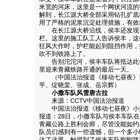
米宽的河床，这里是一个网状河流的
解到，长江源大桥全部采用钻孔扩底
用了严格的泥浆沉淀处理措施，有效
在长江源大桥沿线，侯丰还发现
栏。这里的施工队工人告诉侯丰，这
狂风大作时，护栏能起到阻挡作用，
吹不到铁路上了。
告别沱沱河，侯丰车队将抵达此
里迎来青藏铁路开通的最后一天。
（中国法治报道《移动七昼夜》
平、绽晓棠、张成、岳宗辉）
小撒车队风雪唐古拉
来源：CCTV中国法治报道
中国法治报道《移动七昼夜》小撒
报道：28日，小撒车队与侯丰车队在
青藏公路上胜利会师，尽管没能如约
队员们感到有一些遗憾，但一个多小
达了这里，触摸到了侯丰车队刚刚路