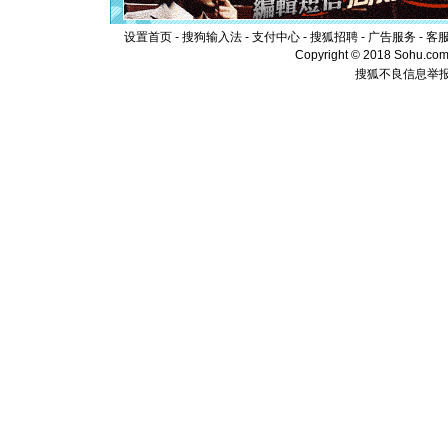
颜！冬去
道一声平
设置首页
-
搜狗输入法
-
支付中心
-
搜狐招聘
-
广告服务
-
客
[春节]
传
Copyright © 2018 Sohu.com I
片叶子是
搜狐不良信息举
送你一棵