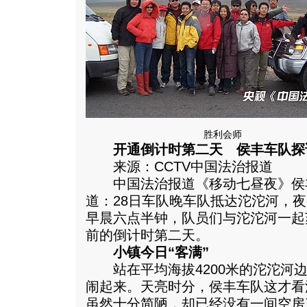
胜利会师
开通倒计时第二天 侯丰车队探
来源：CCTV中国法治报道
中国法治报道《移动七昼夜》侯丰
道：28日车队晚车队抵达沱沱河，
早晨六点半钟，队员们与沱沱河一起
前的倒计时第二天。
小镇今日“客满”
站在平均海拔4200米的沱沱河边
闹起来。天亮时分，侯丰车队这才看
虽然十分简陋，却已经没有一间空房