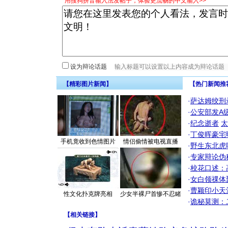
*用搜狗拼音输入法发帖子，体验更流畅的中文输入>>
设为辩论话题
【精彩图片新闻】
【热门新闻推
·
萨达姆绞刑
·
公安部发A
·
纪念逝者
太
·
丁俊晖豪宅
手机竟收到色情图片
情侣偷情被电视直播
·
野生东北虎
·
专家辩论伪
·
校花口述：
·
女白领祼体
·
曹颖印小天
性文化扑克牌亮相
少女半裸尸首惨不忍睹
·
诡秘莫测：
【
相关链接
】