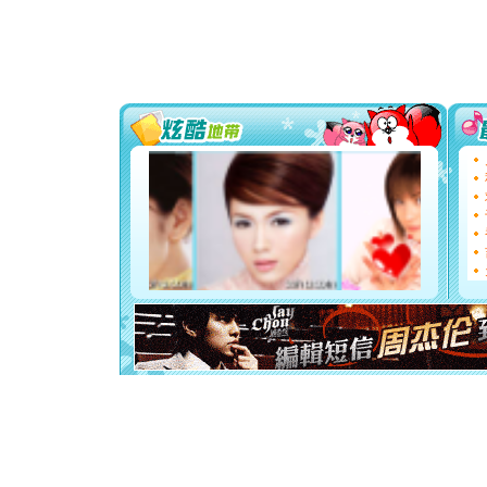
送你一棵
[圣诞节]
你太多，
要平安！
[圣诞节]
能正大光明
都要快乐噢
[圣诞节]
如意,快乐
[元旦]
看
断电。爱
你是我专
[元旦]
如
起；二是
离。水晶
[元旦]
当
泣，这痛
卖了。水
[春节]
风
颜！冬去
道一声平
[春节]
传
片叶子是
送你一棵