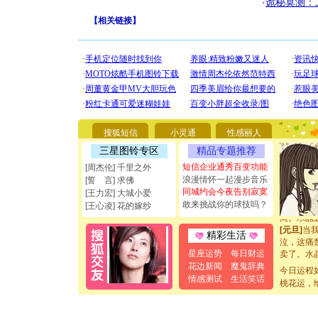
·
诡秘莫测：
【
相关链接
】
[圣诞节]
你太多，
要平安！
[圣诞节]
能正大光明
都要快乐噢
[圣诞节]
搜狐短信
小灵通
性感丽人
如意,快乐
三星图铃专区
精品专题推荐
[元旦]
看
断电。爱
短信企业通秀百变功能
[周杰伦] 千里之外
你是我专
浪漫情怀一起漫步音乐
[誓 言] 求佛
[元旦]
如
同城约会今夜告别寂寞
[王力宏] 大城小爱
起；二是
敢来挑战你的球技吗？
[王心凌] 花的嫁纱
离。水晶
[元旦]
当
精彩生活
泣，这痛
卖了。水
星座运势
每日财运
[春节]
风
花边新闻
魔鬼辞典
今日运程
颜！冬去
情感测试
生活笑话
桃花运，
道一声平
[春节]
传
片叶子是