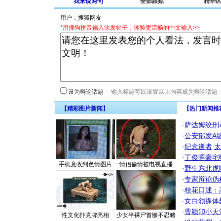
我来说两句
全部跟贴
精华
用户：
*用搜狗拼音输入法发帖子，体验更流畅的中文输入>>
设为辩论话题
【精彩图片新闻】
【热门新闻推
·
萨达姆绞刑
·
公安部发A
·
纪念逝者
太
·
丁俊晖豪宅
手机竟收到色情图片
情侣偷情被电视直播
·
野生东北虎
·
专家辩论伪
·
校花口述：
·
女白领祼体
·
曹颖印小天
性文化扑克牌亮相
少女半裸尸首惨不忍睹