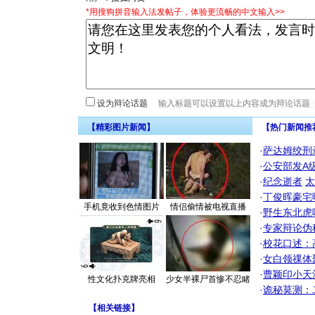
*用搜狗拼音输入法发帖子，体验更流畅的中文输入>>
设为辩论话题
【精彩图片新闻】
【热门新闻推
·
萨达姆绞刑
·
公安部发A
·
纪念逝者
太
·
丁俊晖豪宅
手机竟收到色情图片
情侣偷情被电视直播
·
野生东北虎
·
专家辩论伪
·
校花口述：
·
女白领祼体
·
曹颖印小天
性文化扑克牌亮相
少女半裸尸首惨不忍睹
·
诡秘莫测：
【
相关链接
】