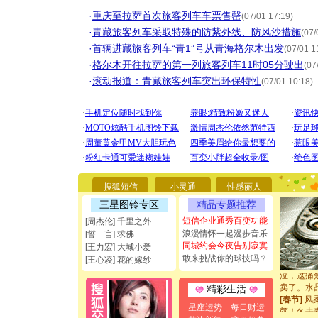
·
重庆至拉萨首次旅客列车车票售罄
(07/01 17:19)
·
青藏旅客列车采取特殊的防紫外线、防风沙措施
(07/
·
首辆进藏旅客列车“青1”号从青海格尔木出发
(07/01 1
·
格尔木开往拉萨的第一列旅客列车11时05分驶出
(07
·
滚动报道：青藏旅客列车突出环保特性
(07/01 10:18)
[圣诞节]
你太多，
要平安！
[圣诞节]
能正大光明
都要快乐噢
[圣诞节]
如意,快乐
[元旦]
看
搜狐短信
小灵通
性感丽人
断电。爱
三星图铃专区
精品专题推荐
你是我专
短信企业通秀百变功能
[元旦]
如
[周杰伦] 千里之外
起；二是
浪漫情怀一起漫步音乐
[誓 言] 求佛
离。水晶
同城约会今夜告别寂寞
[王力宏] 大城小爱
[元旦]
当
敢来挑战你的球技吗？
[王心凌] 花的嫁纱
泣，这痛
卖了。水
精彩生活
[春节]
风
颜！冬去
星座运势
每日财运
道一声平