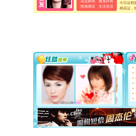
花边新闻
魔鬼辞典
今日运程
[春节]
传
情感测试
生活笑话
桃花运，
片叶子是
送你一棵
[圣诞节]
你太多，
要平安！
[圣诞节]
能正大光明
都要快乐噢
[圣诞节]
如意,快乐
[元旦]
看
断电。爱
你是我专
[元旦]
如
起；二是
离。水晶
[元旦]
当
泣，这痛
卖了。水
[春节]
风
颜！冬去
道一声平
[春节]
传
片叶子是
送你一棵