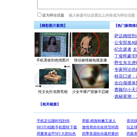
设为辩论话题
【精彩图片新闻】
【热门新闻推
·
萨达姆绞刑
·
公安部发A
·
纪念逝者
太
·
丁俊晖豪宅
手机竟收到色情图片
情侣偷情被电视直播
·
野生东北虎
·
专家辩论伪
·
校花口述：
·
女白领祼体
·
曹颖印小天
性文化扑克牌亮相
少女半裸尸首惨不忍睹
·
诡秘莫测：
【
相关链接
】
[圣诞节]
你太多，
要平安！