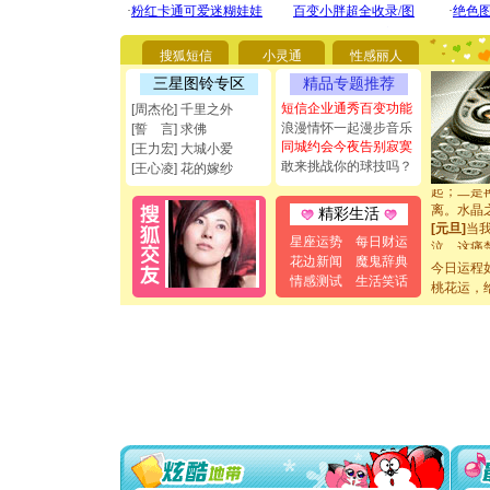
[圣诞节]
能正大光明
都要快乐噢
搜狐短信
小灵通
性感丽人
[圣诞节]
三星图铃专区
精品专题推荐
如意,快乐
短信企业通秀百变功能
[周杰伦] 千里之外
[元旦]
看
浪漫情怀一起漫步音乐
断电。爱
[誓 言] 求佛
同城约会今夜告别寂寞
你是我专
[王力宏] 大城小爱
[元旦]
如
敢来挑战你的球技吗？
[王心凌] 花的嫁纱
起；二是
离。水晶
精彩生活
[元旦]
当
泣，这痛
星座运势
每日财运
卖了。水
花边新闻
魔鬼辞典
今日运程
[春节]
风
情感测试
生活笑话
桃花运，
颜！冬去
道一声平
[春节]
传
片叶子是
送你一棵
[圣诞节]
你太多，
要平安！
[圣诞节]
能正大光明
都要快乐噢