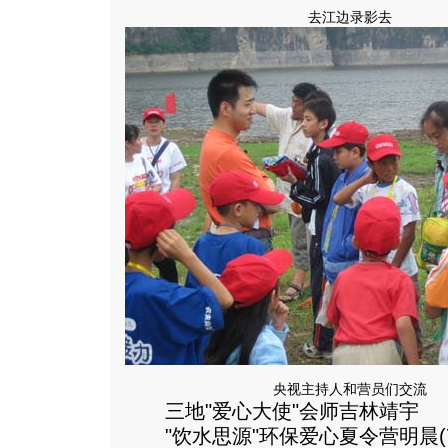
去江边录影去
央视主持人和营员们交流
三地"爱心大使"会师吉林靖宇
"饮水思源"环保爱心夏令营明晨(7