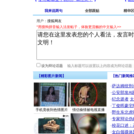
我来说两句
全部跟贴
精华
用户：
*用搜狗拼音输入法发帖子，体验更流畅的中文输入>>
设为辩论话题
【精彩图片新闻】
【热门新闻推
·
萨达姆绞刑
·
公安部发A
·
纪念逝者
太
·
丁俊晖豪宅
手机竟收到色情图片
情侣偷情被电视直播
·
野生东北虎
·
专家辩论伪
·
校花口述：
·
女白领祼体