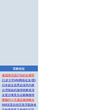
百姓论坛
·
泰国情侣流行拍的全裸照
·
21岁大学MM网络征友(图)
·
日本超女选秀必须亮内裤
·
台湾辣妹的激情艳舞表演
·
女星沙滩竟当众吻胸激情
·
曹颖印小天酒店激情曝光
·
MM浴室自拍完美浑圆身体
·
实拍泰国真正色情红灯区