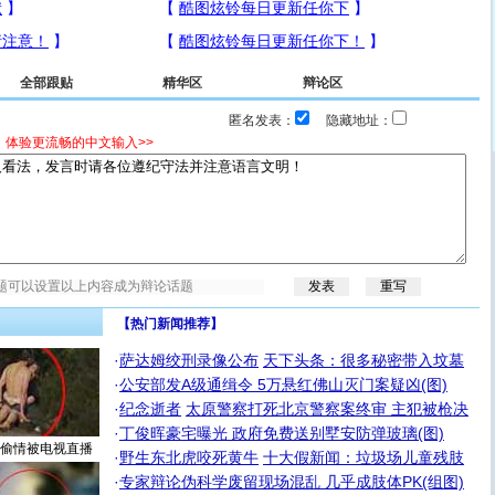
全部跟贴
精华区
辩论区
匿名发表：
隐藏地址：
，体验更流畅的中文输入>>
【热门新闻推荐】
·
萨达姆绞刑录像公布
天下头条：很多秘密带入坟墓
·
公安部发A级通缉令 5万悬红佛山灭门案疑凶(图)
·
纪念逝者
太原警察打死北京警察案终审 主犯被枪决
·
丁俊晖豪宅曝光 政府免费送别墅安防弹玻璃(图)
偷情被电视直播
·
野生东北虎咬死黄牛
十大假新闻：垃圾场儿童残肢
·
专家辩论伪科学废留现场混乱 几乎成肢体PK(组图)