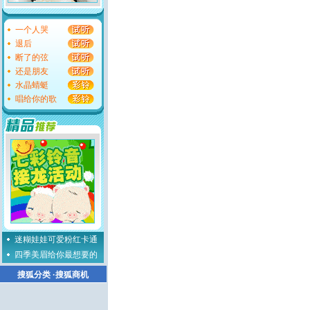
一个人哭
退后
断了的弦
还是朋友
水晶蜻蜓
唱给你的歌
迷糊娃娃可爱粉红卡通
四季美眉给你最想要的
搜狐分类
·
搜狐商机