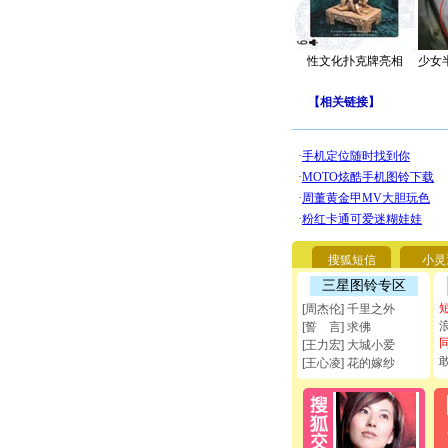
性文化扑克牌亮相
少女
【
相关链接
】
搜狐短信
小灵
三星图铃专区
[周杰伦] 千里之外
[誓 言] 求佛
[王力宏] 大城小爱
[王心凌] 花的嫁纱