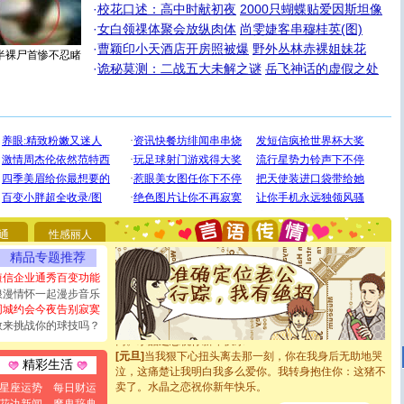
·
校花口述：高中时献初夜
2000只蝴蝶贴爱因斯坦像
·
女白领祼体聚会放纵肉体
尚雯婕客串穆桂英(图)
·
曹颖印小天酒店开房照被爆
野外丛林赤裸姐妹花
半裸尸首惨不忍睹
·
诡秘莫测：二战五大未解之谜
岳飞神话的虚假之处
[圣诞节]
圣诞节到了，想想没什么送给你的，又不打算给
你太多，只有给你五千万：千万快乐！千万要健康！千万
要平安！千万要知足！千万不要忘记我！
[圣诞节]
不只这样的日子才会想起你,而是这样的日子才
能正大光明地骚扰你,告诉你,圣诞要快乐!新年要快乐!天天
都要快乐噢!
[圣诞节]
奉上一颗祝福的心,在这个特别的日子里,愿幸福,
通
性感丽人
如意,快乐,鲜花,一切美好的祝愿与你同在.圣诞快乐!
[元旦]
看到你我会触电；看不到你我要充电；没有你我会
精品专题推荐
断电。爱你是我职业，想你是我事业，抱你是我特长，吻
短信企业通秀百变功能
你是我专业！水晶之恋祝你新年快乐
浪漫情怀一起漫步音乐
[元旦]
如果上天让我许三个愿望，一是今生今世和你在一
同城约会今夜告别寂寞
起；二是再生再世和你在一起；三是三生三世和你不再分
敢来挑战你的球技吗？
离。水晶之恋祝你新年快乐
[元旦]
当我狠下心扭头离去那一刻，你在我身后无助地哭
泣，这痛楚让我明白我多么爱你。我转身抱住你：这猪不
精彩生活
卖了。水晶之恋祝你新年快乐。
星座运势
每日财运
[春节]
风柔雨润好月圆，半岛铁盒伴身边，每日尽显开心