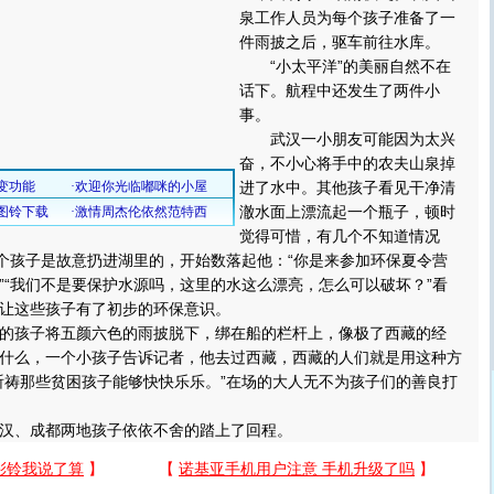
泉工作人员为每个孩子准备了一
件雨披之后，驱车前往水库。
“小太平洋”的美丽自然不在
话下。航程中还发生了两件小
事。
武汉一小朋友可能因为太兴
奋，不小心将手中的农夫山泉掉
进了水中。其他孩子看见干净清
澈水面上漂流起一个瓶子，顿时
觉得可惜，有几个不知道情况
这个孩子是故意扔进湖里的，开始数落起他：“你是来参加环保夏令营
”“我们不是要保护水源吗，这里的水这么漂亮，怎么可以破坏？”看
让这些孩子有了初步的环保意识。
孩子将五颜六色的雨披脱下，绑在船的栏杆上，像极了西藏的经
什么，一个小孩子告诉记者，他去过西藏，西藏的人们就是用这种方
祈祷那些贫困孩子能够快快乐乐。”在场的大人无不为孩子们的善良打
、成都两地孩子依依不舍的踏上了回程。