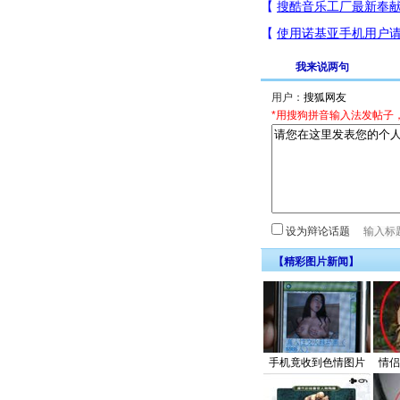
我来说两句
用户：
*用搜狗拼音输入法发帖子
设为辩论话题
【精彩图片新闻】
手机竟收到色情图片
情侣