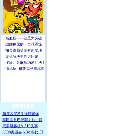
频道精彩推荐
·
印度孟买发生连环爆炸
·
车臣匪首巴萨耶夫被击毙
·
俄罗斯客机A-310失事
·
2008奥运会
NBA
科比
F1