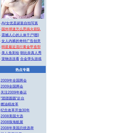
·
AV女优圣诞装自拍写真
·
国外球迷怎么恶搞火箭队
·
震撼人心的人体干尸[图]
·
女人内裤的奇特广告创意
·
明星最近流行黄金甲造型
·
美人鱼彩绘
朝比奈真人秀
·
宠物连连看
合金弹头游戏
热点专题
·
2009年全国两会
·
2009全国两会
·
关注2009年春运
·
"团团圆圆"赴台
·
燃油税改革
·
纪念改革开放30年
·
2008美国大选
·
2008珠海航展
·
2008年美国总统选举