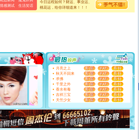
花边新闻
魔鬼辞典
颜！冬去春来似水如烟，劳碌人生需尽欢！听一曲轻歌，
今日运程如何？财运、事业运、
情感测试
生活笑话
道一声平安！新年吉祥万事如愿
桃花运，给你详细道来！！！
[春节]
传说薰衣草有四片叶子：第一片叶子是信仰，第二
片叶子是希望，第三片叶子是爱情，第四片叶子是幸运。
送你一棵薰衣草，愿你新年快乐！
[圣诞节]
圣诞节到了，想想没什么送给你的，又不打算给
你太多，只有给你五千万：千万快乐！千万要健康！千万
要平安！千万要知足！千万不要忘记我！
[圣诞节]
不只这样的日子才会想起你,而是这样的日子才
能正大光明地骚扰你,告诉你,圣诞要快乐!新年要快乐!天天
都要快乐噢!
[圣诞节]
奉上一颗祝福的心,在这个特别的日子里,愿幸福,
如意,快乐,鲜花,一切美好的祝愿与你同在.圣诞快乐!
月亮之上
[元旦]
看到你我会触电；看不到你我要充电；没有你我会
秋天不回来
断电。爱你是我职业，想你是我事业，抱你是我特长，吻
求佛
你是我专业！水晶之恋祝你新年快乐
千里之外
[元旦]
如果上天让我许三个愿望，一是今生今世和你在一
香水有毒
起；二是再生再世和你在一起；三是三生三世和你不再分
吉祥三宝
离。水晶之恋祝你新年快乐
天竺少女
[元旦]
当我狠下心扭头离去那一刻，你在我身后无助地哭
泣，这痛楚让我明白我多么爱你。我转身抱住你：这猪不
卖了。水晶之恋祝你新年快乐。
[春节]
风柔雨润好月圆，半岛铁盒伴身边，每日尽显开心
颜！冬去春来似水如烟，劳碌人生需尽欢！听一曲轻歌，
道一声平安！新年吉祥万事如愿
[春节]
传说薰衣草有四片叶子：第一片叶子是信仰，第二
片叶子是希望，第三片叶子是爱情，第四片叶子是幸运。