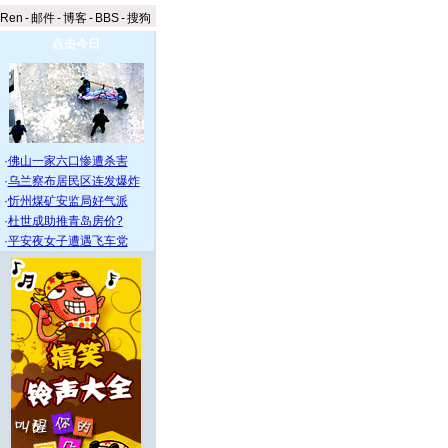
aRen
-
邮件
-
博客
-
BBS
-
搜狗
点击今日
·
佛山一家六口惨遭杀害
·
乌兰察布居民区连发爆炸
·
忻州煤矿安监局好气派
·
杜世成助推青岛房价?
·
平安夜女子遭遇飞车党