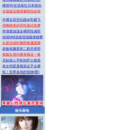
·
裸拼AV女优翁红日本脱光
·
女孩旅店偷情被暗拍全程
·
半裸女高空玩跳伞乳横飞
·
用胸推拿的异性泰式按摩
·
李倩蓉放荡全裸照性感照
·
游戏MM选拔现场随便碰臀
·
女星拍戏时胸部惨遭蹂躏
·
老板电脑里和二奶开房照
·
视频女屋内裸身挑逗一幕
·
无耻病人手机拍护士裙底
·
美女明星透视装近乎全裸
·
惊！世界各地的怪物(图)
娱乐基地