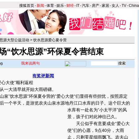
搜狐首页
-
新闻
-
体育
-
娱乐
-
财经
-
IT
-
汽车
-
房产
-
家居
-
女人
-
TV
-
Chin
思源大型公益活动
>
饮水思源爱心夏令营
场“饮水思源”环保夏令营结束
我来说两句
09
有奖评新闻
心大使”顺利返程
一大清早就开始大雨磅礴。
”饮水思源“环保夏令营的”爱心大使“们显得有些担忧，按照原定
后一个半天，是游览农夫山泉水源地丹江口水库的日子。
这个巨大的
水库有一处名为“小太平洋”的风
景，孩子们对此神往已久。
天公似乎有意要成全“爱心大
使”们的心愿，9点40分，大雨
止，只剩零星细雨飘飞。农夫山