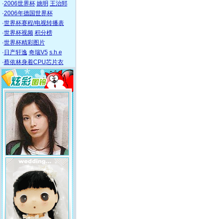
·
2006世界杯
姚明
王治郅
·
2006年德国世界杯
·
世界杯赛程/电视转播表
·
世界杯视频
积分榜
·
世界杯精彩图片
·
日产轩逸
奇瑞V5
s.h.e
·
蔡依林身着CPU芯片衣