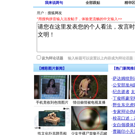
我来说两句
全部跟贴
精华
用户：
*用搜狗拼音输入法发帖子，体验更流畅的中文输入>>
设为辩论话题
【精彩图片新闻】
【热门新闻推
·
萨达姆绞刑
·
公安部发A
·
纪念逝者
太
·
丁俊晖豪宅
手机竟收到色情图片
情侣偷情被电视直播
·
野生东北虎
·
专家辩论伪
·
校花口述：
·
女白领祼体
·
曹颖印小天
性文化扑克牌亮相
少女半裸尸首惨不忍睹