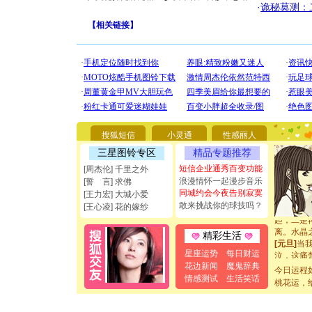
·
诡秘莫测：
【
相关链接
】
[圣诞节]
你太多，
要平安！
[圣诞节]
能正大光明
都要快乐噢
搜狐短信
小灵通
性感丽人
[圣诞节]
三星图铃专区
精品专题推荐
如意,快乐
[元旦]
看
短信企业通秀百变功能
[周杰伦] 千里之外
断电。爱
浪漫情怀一起漫步音乐
[誓 言] 求佛
你是我专
同城约会今夜告别寂寞
[王力宏] 大城小爱
[元旦]
如
敢来挑战你的球技吗？
[王心凌] 花的嫁纱
起；二是
离。水晶
精彩生活
[元旦]
当
泣，这痛
星座运势
每日财运
卖了。水
花边新闻
魔鬼辞典
今日运程
[春节]
风
情感测试
生活笑话
桃花运，
颜！冬去
道一声平
[春节]
传