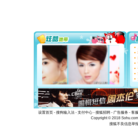
片叶子是
送你一棵
[圣诞节]
你太多，
要平安！
[圣诞节]
能正大光明
都要快乐噢
[圣诞节]
如意,快乐
[元旦]
看
断电。爱
你是我专
[元旦]
如
起；二是
离。水晶
[元旦]
当
泣，这痛
卖了。水
[春节]
风
颜！冬去
设置首页
-
搜狗输入法
-
支付中心
-
搜狐招聘
-
广告服务
-
客
道一声平
Copyright © 2018 Sohu.com I
[春节]
传
搜狐不良信息举
片叶子是
送你一棵