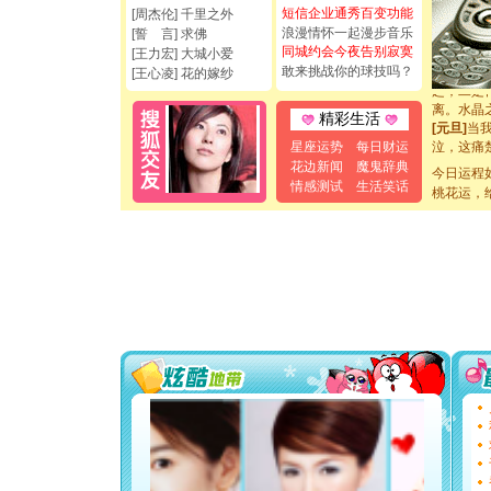
[元旦]
看
短信企业通秀百变功能
[周杰伦] 千里之外
断电。爱
浪漫情怀一起漫步音乐
[誓 言] 求佛
你是我专
同城约会今夜告别寂寞
[王力宏] 大城小爱
[元旦]
如
敢来挑战你的球技吗？
[王心凌] 花的嫁纱
起；二是
离。水晶
精彩生活
[元旦]
当
泣，这痛
星座运势
每日财运
卖了。水
花边新闻
魔鬼辞典
今日运程
[春节]
风
情感测试
生活笑话
颜！冬去
桃花运，
道一声平
[春节]
传
片叶子是
送你一棵
[圣诞节]
你太多，
要平安！
[圣诞节]
能正大光明
都要快乐噢
[圣诞节]
如意,快乐
[元旦]
看
断电。爱
你是我专