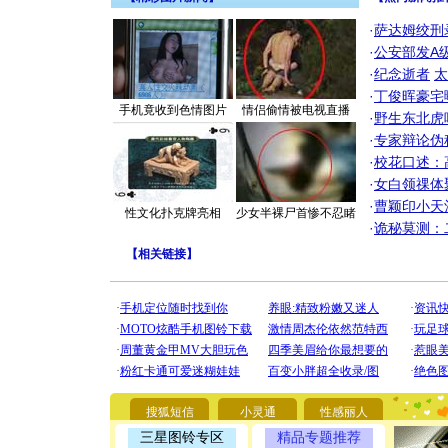
·
萨达姆绞刑
·
公安部发A
·
纪念逝者
太
·
丁俊晖豪宅
手机竟收到色情图片
情侣偷情被电视直播
·
野生东北虎
·
专家辩论伪
·
校花口述：
·
女白领祼体
·
曹颖印小天
性文化扑克牌亮相
少女半裸尸首惨不忍睹
·
诡秘莫测：
【
相关链接
】
[圣诞节]
你太多，
要平安！
[圣诞节]
能正大光明
都要快乐噢
搜狐短信
小灵通
性感丽人
[圣诞节]
三星图铃专区
精品专题推荐
如意,快乐