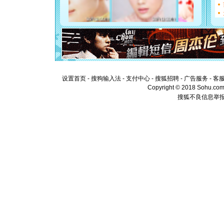
[元旦]
如
起；二是
离。水晶
[元旦]
当
泣，这痛
卖了。水
[春节]
风
颜！冬去
道一声平
[春节]
传
设置首页
-
搜狗输入法
-
支付中心
-
搜狐招聘
-
广告服务
-
客
片叶子是
Copyright © 2018 Sohu.com I
送你一棵
搜狐不良信息举