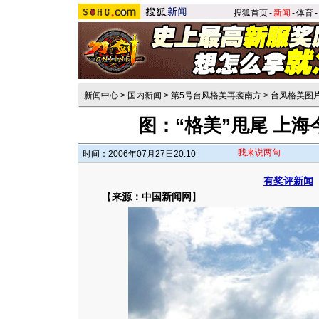
搜狐首页
-
新闻
-
体育
-
新闻中心
>
国内新闻
>
第5号台风格美再袭南方
>
台风格美图
图：“格美”甩尾 上
我来说两句
时间：2006年07月27日20:10
有奖评新闻
【
来源：中国新闻网
】