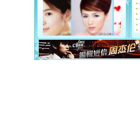
如意,快乐
[元旦]
看
断电。爱
你是我专
[元旦]
如
起；二是
离。水晶
[元旦]
当
泣，这痛
卖了。水
[春节]
风
颜！冬去
道一声平
[春节]
传
片叶子是
送你一棵