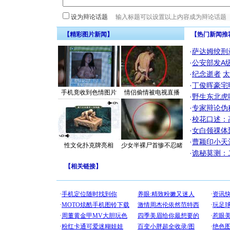
设为辩论话题
【精彩图片新闻】
【热门新闻推
·
萨达姆绞刑
·
公安部发A
·
纪念逝者
太
·
丁俊晖豪宅
手机竟收到色情图片
情侣偷情被电视直播
·
野生东北虎
·
专家辩论伪
·
校花口述：
·
女白领祼体
·
曹颖印小天
性文化扑克牌亮相
少女半裸尸首惨不忍睹
·
诡秘莫测：
【
相关链接
】
[圣诞节]
你太多，
要平安！
[圣诞节]