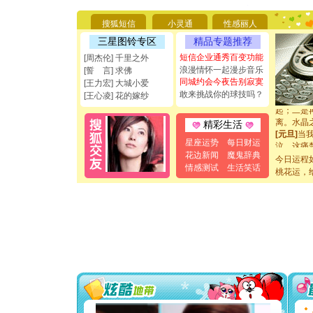
能正大光明
都要快乐噢
搜狐短信
小灵通
性感丽人
[圣诞节]
三星图铃专区
精品专题推荐
如意,快乐
短信企业通秀百变功能
[元旦]
看
[周杰伦] 千里之外
断电。爱
浪漫情怀一起漫步音乐
[誓 言] 求佛
你是我专
同城约会今夜告别寂寞
[王力宏] 大城小爱
[元旦]
如
敢来挑战你的球技吗？
[王心凌] 花的嫁纱
起；二是
离。水晶
精彩生活
[元旦]
当
泣，这痛
星座运势
每日财运
卖了。水
花边新闻
魔鬼辞典
今日运程
[春节]
风
情感测试
生活笑话
桃花运，
颜！冬去
道一声平
[春节]
传
片叶子是
送你一棵
[圣诞节]
你太多，
要平安！
[圣诞节]
能正大光明
都要快乐噢
[圣诞节]