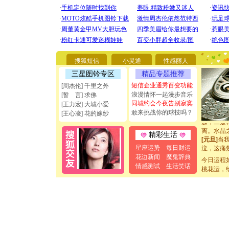
[圣诞节]
你太多，
要平安！
[圣诞节]
能正大光明
都要快乐噢
搜狐短信
小灵通
性感丽人
[圣诞节]
三星图铃专区
精品专题推荐
如意,快乐
[元旦]
看
短信企业通秀百变功能
[周杰伦] 千里之外
断电。爱
浪漫情怀一起漫步音乐
[誓 言] 求佛
你是我专
同城约会今夜告别寂寞
[王力宏] 大城小爱
[元旦]
如
敢来挑战你的球技吗？
[王心凌] 花的嫁纱
起；二是
离。水晶
精彩生活
[元旦]
当
泣，这痛
星座运势
每日财运
卖了。水
花边新闻
魔鬼辞典
今日运程
[春节]
风
情感测试
生活笑话
桃花运，
颜！冬去
道一声平
[春节]
传
片叶子是
送你一棵
[圣诞节]
你太多，