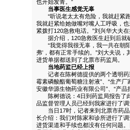
也开始发青。”
当事医生感觉无辜
“听说老太太有危险，我就赶紧跑
我就赶紧给她做嘴对嘴人工呼吸，也
紧拨打120急救电话。”刘兴华大夫
据介绍，120急救医生赶到后就
“我觉得我很无辜，我一共在朝阳同
弗’，都有正常手续的。”刘大夫说，
进货单据都送到了北票市药监局。
当地药监已经上报
记者在陈树德提供的两个透明药瓶上
霉素磷酸酯葡萄糖注射液”、“生产
安徽华源生物药业有限公司”、“产品批号
陈树德说：4日到药监局报告了此
品监督管理人员已经到我家进行了调
当日17时，记者来到北票市药品
长介绍：我们对陈家和诊所进行了调
进货渠道和手续也都没有任何问题。