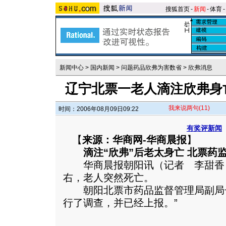
搜狐首页
-
新闻
-
体育
-
新闻中心
>
国内新闻
>
问题药品欣弗为害数省
>
欣弗消息
辽宁北票一老人滴注欣弗身
我来说两句
(11)
时间：2006年08月09日09:22
有奖评新闻
【
来源：华商网-华商晨报
】
滴注“欣弗”后老太身亡 北票药
华商晨报朝阳讯（记者 李甜香）刚
右，老人突然死亡。
朝阳北票市药品监督管理局副局长
行了调查，并已经上报。
”