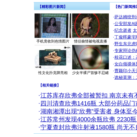
【精彩图片新闻】
【热门新闻推
·
萨达姆绞刑
·
公安部发A
·
纪念逝者
太
·
丁俊晖豪宅
手机竟收到色情图片
情侣偷情被电视直播
·
野生东北虎
·
专家辩论伪
·
校花口述：
·
女白领祼体
·
曹颖印小天
性文化扑克牌亮相
少女半裸尸首惨不忍睹
·
诡秘莫测：
【
相关链接
】
·
江苏库存欣弗全部被暂扣 南京未有
·
四川清查欣弗1416瓶 大部分药品
·
湖南湘潭出现“欣弗”受害者 身体至
·
江苏常州发现4000余瓶欣弗 223
·
宁夏查封欣弗注射液1580瓶 尚无