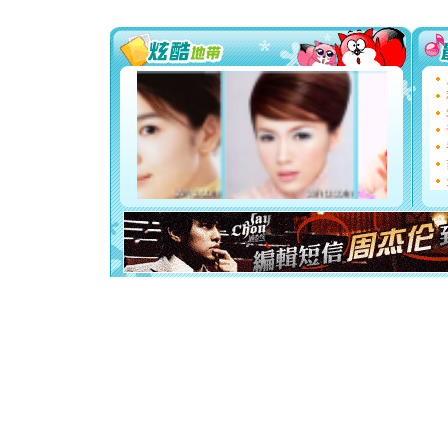
要平安！
[圣诞节]
能正大光明
都要快乐噢
[圣诞节]
如意,快乐
[元旦]
看
断电。爱
你是我专
[元旦]
如
起；二是
离。水晶
[元旦]
当
泣，这痛
卖了。水
[春节]
风
颜！冬去
道一声平
[春节]
传
片叶子是
送你一棵