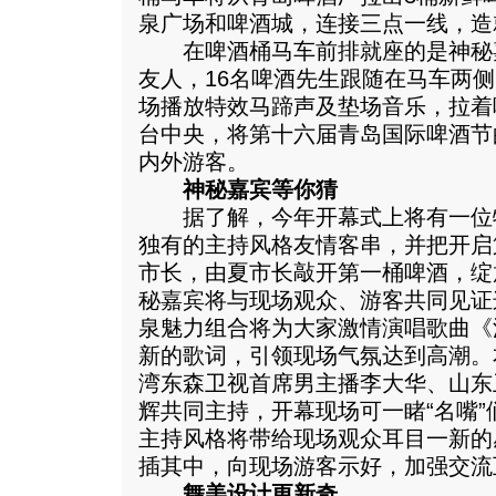
泉广场和啤酒城，连接三点一线，造
在啤酒桶马车前排就座的是神秘
友人，16名啤酒先生跟随在马车两
场播放特效马蹄声及垫场音乐，拉着
台中央，将第十六届青岛国际啤酒节
内外游客。
神秘嘉宾等你猜
据了解，今年开幕式上将有一位
独有的主持风格友情客串，并把开启
市长，由夏市长敲开第一桶啤酒，绽
秘嘉宾将与现场观众、游客共同见证
泉魅力组合将为大家激情演唱歌曲《
新的歌词，引领现场气氛达到高潮。
湾东森卫视首席男主播李大华、山东
辉共同主持，开幕现场可一睹“名嘴
主持风格将带给现场观众耳目一新的
插其中，向现场游客示好，加强交流
舞美设计更新奇