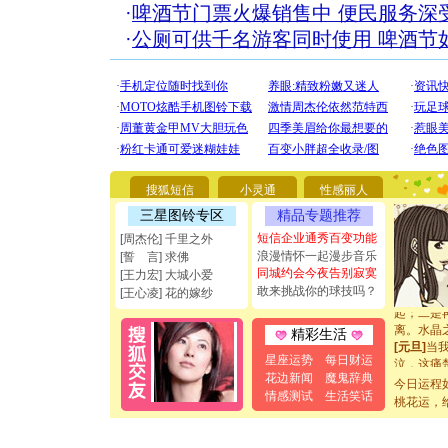
·
啤酒节门票火爆销售中 便民服务深
·
公厕可供千名游客同时使用 啤酒节
[圣诞节]
你太多，
要平安！
[圣诞节]
能正大光明
都要快乐噢
搜狐短信
小灵通
性感丽人
[圣诞节]
三星图铃专区
精品专题推荐
如意,快乐
短信企业通秀百变功能
[元旦]
看
[周杰伦] 千里之外
断电。爱
浪漫情怀一起漫步音乐
[誓 言] 求佛
你是我专
同城约会今夜告别寂寞
[王力宏] 大城小爱
[元旦]
如
敢来挑战你的球技吗？
[王心凌] 花的嫁纱
起；二是
离。水晶
精彩生活
[元旦]
当
泣，这痛
星座运势
每日财运
卖了。水
花边新闻
魔鬼辞典
今日运程
[春节]
风
情感测试
生活笑话
桃花运，
颜！冬去
道一声平
[春节]
传