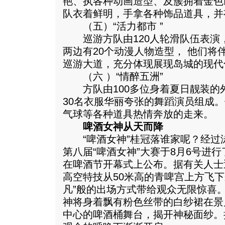
艳、执各种动画造型、及簇拥着金色
队衣着鲜明，手拿各种饰品道具，并
（五）“活力都市 ”
巡游方队由120人轮滑队伍表演，
两边有20个动漫人物造型， 他们将
巡游大道，充分体现展现岛城的现代
（六 ）“情醉五洲”
方队由100多位身着夏日靓装的外
30名衣服华丽夸张的舞蹈演员组成
气球等各种道具热情奔放的走来。
啤酒女神从天而降
“啤酒女神”桂冠落谁家呢？经过
第八届“啤酒女神”大赛于8月6号进
在啤酒节开幕式上公布。据有关人士
高空特技从50米高的青啤宫上方飞下
凡”般的出场方式带给观众无限惊喜
神将身着飘有粉色丝带的白纱裙在景
中心的啤酒桶舞台，揭开神秘面纱。