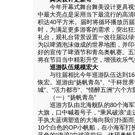
今年开幕式舞台舞美设计更具视
中最大亮点是采用当下最流行的高清
积达40平方米。届时将循环播放历
时，为满足更多游客的需求，突出狂
礼台，观礼台背景设置一改往届以绿
为以啤酒泡沫做成的世界地图，并印
好的宣传了啤酒节和青岛奥帆赛。五
将在节目当中精彩升空，增强欢乐气
巡游队伍规模宏大
与往届相比今年巡游队伍达到160
恢宏。巡游由“扬帆青岛”、“干杯世界”
城”、“活力都市“、“情醉五洲”六个
（一）“扬帆青岛”
巡游方队由北海舰队的80个海军
大旗，口中喊着号子，“乘风破浪”走
手执大蓝绸塑造的大海向我们扑面而
10个白色的OP小帆船，在小海军打