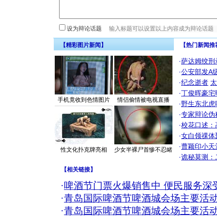
设为辩论话题
【精彩图片新闻】
【热门新闻推
·
萨达姆绞刑
·
公安部发A
·
纪念逝者
太
·
丁俊晖豪宅
手机竟收到色情图片
情侣偷情被电视直播
·
野生东北虎
·
专家辩论伪
·
校花口述：
·
女白领祼体
·
曹颖印小天
性文化扑克牌亮相
少女半裸尸首惨不忍睹
·
诡秘莫测：
【
相关链接
】
·
啤酒节门票火爆销售中 便民服务深
·
青岛国际啤酒节啤酒城会场主要活
·
青岛国际啤酒节啤酒城会场主要活