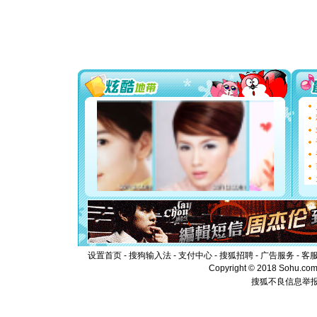
片叶子是
送你一棵
[圣诞节]
你太多，
要平安！
[圣诞节]
能正大光明
都要快乐噢
[圣诞节]
如意,快乐
[元旦]
看
断电。爱
你是我专
[元旦]
如
起；二是
离。水晶
[元旦]
当
泣，这痛
卖了。水
[春节]
风
颜！冬去
设置首页
-
搜狗输入法
-
支付中心
-
搜狐招聘
-
广告服务
-
客
道一声平
Copyright © 2018 Sohu.com I
[春节]
传
搜狐不良信息举
片叶子是
送你一棵