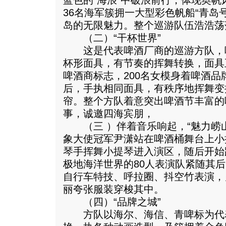
蓝色的“海浪”中破浪前行，体现奥帆
36名海军簇拥一大型彩色帆船“青岛号
岛的无限魅力。整个巡游队伍浩浩荡
（二）“干杯世界”
这是代表啤酒厂商的巡游方队，
杯形面具，有节奏的挥舞转换，面具
啤酒商标志，200名女模身着啤酒
后，手执相同面具，有秩序地挥舞变
帘。整个方队着意突出啤酒节丰富的
事，诚邀四海宾朋，
（三 ）伴着音乐响起，“魅力崂山
象大使冠军尹潇站在啤酒桶舞台上小
琴手挥舞小提琴进入演区，随后开始
极地海洋世界的80人表演队紧随其后
自行车特技、呼拉圈、抖空竹表演，
丽夸张服装穿梭其中。
（四）“品牌之城”
方队以海尔、海信、青啤标为代