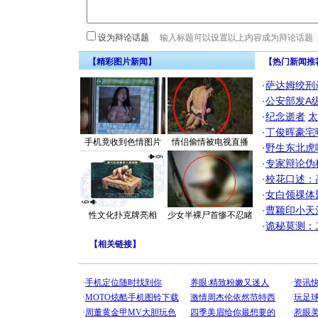
设为辩论话题
【精彩图片新闻】
【热门新闻推
·
萨达姆绞刑
·
公安部发A
·
纪念逝者
太
·
丁俊晖豪宅
手机竟收到色情图片
情侣偷情被电视直播
·
野生东北虎
·
专家辩论伪
·
校花口述：
·
女白领祼体
·
曹颖印小天
性文化扑克牌亮相
少女半裸尸首惨不忍睹
·
诡秘莫测：
【
相关链接
】
[圣诞节]
你太多，