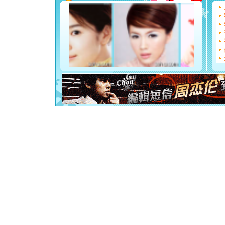
[圣诞节]
如意,快乐
[元旦]
看
断电。爱
你是我专
[元旦]
如
起；二是
离。水晶
[元旦]
当
泣，这痛
卖了。水
[春节]
风
颜！冬去
道一声平
[春节]
传
片叶子是
送你一棵