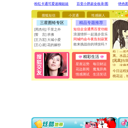
要平安！
[圣诞节]
能正大光明
都要快乐噢
搜狐短信
小灵通
性感丽人
[圣诞节]
三星图铃专区
精品专题推荐
如意,快乐
短信企业通秀百变功能
[周杰伦] 千里之外
[元旦]
看
浪漫情怀一起漫步音乐
断电。爱
[誓 言] 求佛
同城约会今夜告别寂寞
你是我专
[王力宏] 大城小爱
[元旦]
如
敢来挑战你的球技吗？
[王心凌] 花的嫁纱
起；二是
离。水晶
精彩生活
[元旦]
当
泣，这痛
星座运势
每日财运
卖了。水
花边新闻
魔鬼辞典
今日运程
[春节]
风
情感测试
生活笑话
桃花运，
颜！冬去
道一声平
[春节]
传
片叶子是
送你一棵
[圣诞节]
你太多，
要平安！
[圣诞节]
能正大光明
都要快乐噢