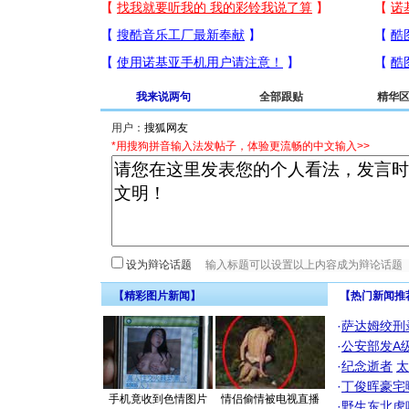
我来说两句
全部跟贴
精华
用户：
*用搜狗拼音输入法发帖子，体验更流畅的中文输入>>
设为辩论话题
【精彩图片新闻】
【热门新闻推
·
萨达姆绞刑
·
公安部发A
·
纪念逝者
太
·
丁俊晖豪宅
手机竟收到色情图片
情侣偷情被电视直播
·
野生东北虎