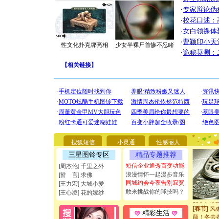
·
专家辩论伪
·
校花口述：
·
女白领祼体
·
曹颖印小天
性文化扑克牌亮相
少女半裸尸首惨不忍睹
·
诡秘莫测：
[圣诞节]
【
相关链接
】
你太多，
要平安！
[圣诞节]
能正大光明
都要快乐噢
[圣诞节]
如意,快乐
[元旦]
看
断电。爱
搜狐短信
小灵通
性感丽人
你是我专
三星图铃专区
精品专题推荐
[元旦]
如
起；二是
短信企业通秀百变功能
[周杰伦] 千里之外
离。水晶
浪漫情怀一起漫步音乐
[誓 言] 求佛
[元旦]
当
同城约会今夜告别寂寞
[王力宏] 大城小爱
泣，这痛
敢来挑战你的球技吗？
[王心凌] 花的嫁纱
卖了。水
[春节]
风
精彩生活
颜！冬去