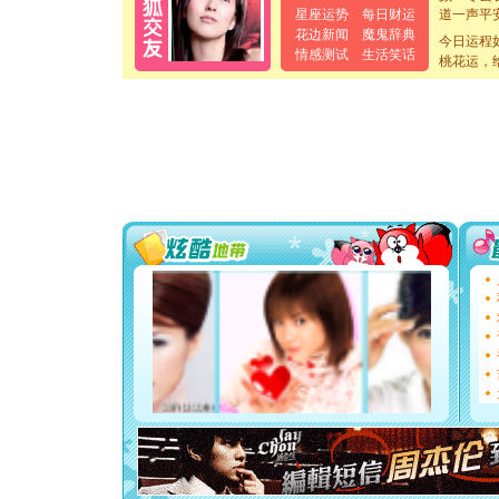
道一声平
星座运势
每日财运
[春节]
传
花边新闻
魔鬼辞典
今日运程
片叶子是
情感测试
生活笑话
桃花运，
送你一棵
[圣诞节]
你太多，
要平安！
[圣诞节]
能正大光明
都要快乐噢
[圣诞节]
如意,快乐
[元旦]
看
断电。爱
你是我专
[元旦]
如
起；二是
离。水晶
[元旦]
当
泣，这痛
卖了。水
[春节]
风
颜！冬去
道一声平
[春节]
传
片叶子是