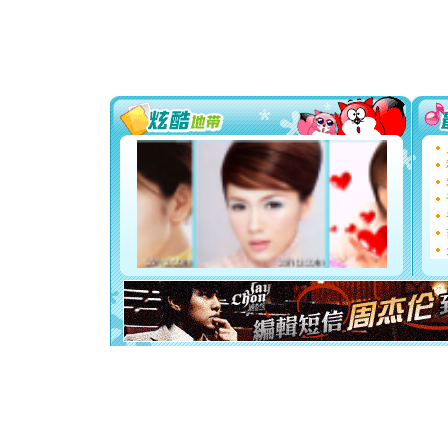
送你一棵
[圣诞节]
你太多，
要平安！
[圣诞节]
能正大光明
都要快乐噢
[圣诞节]
如意,快乐
[元旦]
看
断电。爱
你是我专
[元旦]
如
起；二是
离。水晶
[元旦]
当
泣，这痛
卖了。水
[春节]
风
颜！冬去
道一声平
[春节]
传
片叶子是
送你一棵