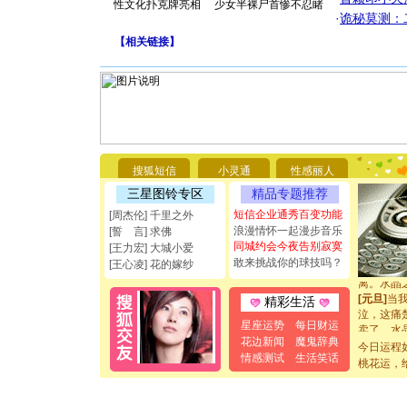
性文化扑克牌亮相
少女半裸尸首惨不忍睹
·
诡秘莫测：
【
相关链接
】
[圣诞节]
你太多，
要平安！
[圣诞节]
能正大光明
都要快乐噢
[圣诞节]
搜狐短信
小灵通
性感丽人
如意,快乐
三星图铃专区
精品专题推荐
[元旦]
看
短信企业通秀百变功能
断电。爱
[周杰伦] 千里之外
你是我专
浪漫情怀一起漫步音乐
[誓 言] 求佛
[元旦]
如
同城约会今夜告别寂寞
[王力宏] 大城小爱
起；二是
敢来挑战你的球技吗？
[王心凌] 花的嫁纱
离。水晶
[元旦]
当
精彩生活
泣，这痛
卖了。水
星座运势
每日财运
[春节]
风
花边新闻
魔鬼辞典
今日运程
颜！冬去
情感测试
生活笑话
桃花运，
道一声平
[春节]
传
片叶子是