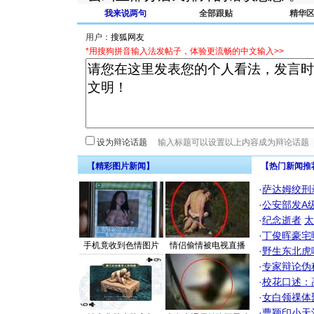
我来说两句
全部跟贴
精华
用户：
*用搜狗拼音输入法发帖子，体验更流畅的中文输入>>
设为辩论话题
【精彩图片新闻】
【热门新闻推
·
萨达姆绞刑
·
公安部发A
·
纪念逝者
太
·
丁俊晖豪宅
手机竟收到色情图片
情侣偷情被电视直播
·
野生东北虎
·
专家辩论伪
·
校花口述：
·
女白领祼体
·
曹颖印小天