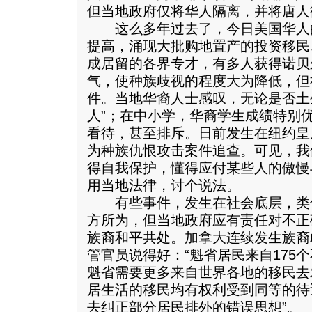
但当地政府仅将华人隔离，并将唐人
这么多年过去了，今日美国华人
提高，涌现大批购地置产的投资移民
成居留的各界专才，有多人获得诺贝
气，使种族歧视的程度大为降低，但
件。当地华裔人士感叹，无论是否土
人”；在中小学，华裔学生成绩特别
看待，甚至排斥。日前发生在纽约皇
为种族仇恨攻击案件追查。可见，我
得自我保护，懂得应付某些人的傲慢
用当地法律，讨个说法。
有些事件，发生在社会底层，类
方所为，但当地政府应有责任对不正
族裔和平共处。加拿大连续发生族裔
管官员说得好：“魁省居民来自175
魁省需要更多来自世界各地的移民去
居生活的移民均有权利受到同等的待
去纠正部分居民排外的错误思想”。