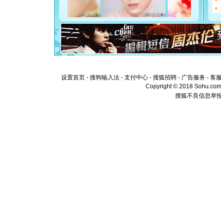
起；二是
离。水晶
[元旦]
当
泣，这痛
卖了。水
[春节]
风
颜！冬去
道一声平
[春节]
传
设置首页
-
搜狗输入法
-
支付中心
-
搜狐招聘
-
广告服务
-
客
片叶子是
Copyright © 2018 Sohu.com I
送你一棵
搜狐不良信息举