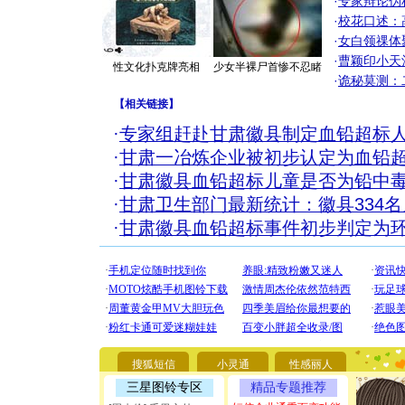
·
专家辩论伪
·
校花口述：
·
女白领祼体
·
曹颖印小天
性文化扑克牌亮相
少女半裸尸首惨不忍睹
·
诡秘莫测：
【
相关链接
】
·
专家组赶赴甘肃徽县制定血铅超标
·
甘肃一冶炼企业被初步认定为血铅
·
甘肃徽县血铅超标儿童是否为铅中毒
·
甘肃卫生部门最新统计：徽县334
·
甘肃徽县血铅超标事件初步判定为
[圣诞节]
你太多，
要平安！
[圣诞节]
能正大光明
都要快乐噢
搜狐短信
小灵通
性感丽人
[圣诞节]
三星图铃专区
精品专题推荐
如意,快乐
[元旦]
看