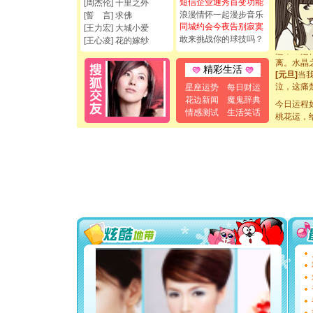
短信企业通秀百变功能
[周杰伦] 千里之外
断电。爱
浪漫情怀一起漫步音乐
[誓 言] 求佛
你是我专
同城约会今夜告别寂寞
[王力宏] 大城小爱
[元旦]
如
敢来挑战你的球技吗？
[王心凌] 花的嫁纱
起；二是
离。水晶
精彩生活
[元旦]
当
泣，这痛
星座运势
每日财运
卖了。水
花边新闻
魔鬼辞典
今日运程
[春节]
风
情感测试
生活笑话
颜！冬去
桃花运，
道一声平
[春节]
传
片叶子是
送你一棵
[圣诞节]
你太多，
要平安！
[圣诞节]
能正大光明
都要快乐噢
[圣诞节]
如意,快乐
[元旦]
看
断电。爱
你是我专
[元旦]
如