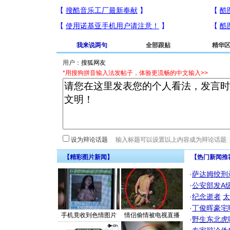
我来说两句
全部跟贴
精华
用户：
*用搜狗拼音输入法发帖子，体验更流畅的中文输入>>
设为辩论话题
【精彩图片新闻】
【热门新闻推
·
萨达姆绞刑
·
公安部发A
·
纪念逝者
太
·
丁俊晖豪宅
手机竟收到色情图片
情侣偷情被电视直播
·
野生东北虎