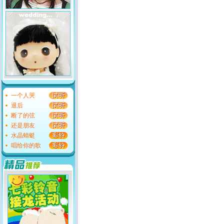
一个人哭
退后
断了的弦
还是朋友
水晶蜻蜓
唱给你的歌