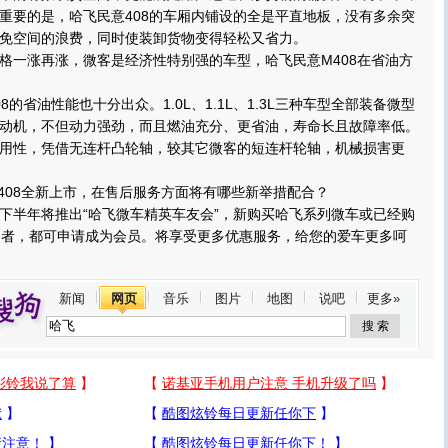
重要的是，哈飞民意408的车厢内铺设的全是平直地板，没有多余突
免空间的浪费，同时使装卸货物变得轻松又省力。
一涨再涨，微客是经济性特别强的车型，哈飞民意M408在省油方
省油性能也十分出众。1.0L、1.1L、1.3L三种车型全部装备微型
动机，不但动力强劲，而且燃油充分、更省油，寿命长且故障率低。
用性，凭借无连杆凸轮轴，较其它微客的短连杆轮轴，机械损害更
08全新上市，在售后服务方面将有哪些新举措配合？
半年将推出“哈飞微车精英车友会”，新购买哈飞系列微车或已经购
月者，都可申请成为会员。将享受更多优惠服务，给您的爱车更多呵
新闻
网页
音乐
图片
地图
说吧
更多»