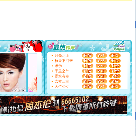
颜！冬去春来似水如烟，劳碌人生需尽欢！听一曲轻歌，
道一声平安！新年吉祥万事如愿
[春节]
传说薰衣草有四片叶子：第一片叶子是信仰，第二
片叶子是希望，第三片叶子是爱情，第四片叶子是幸运。
送你一棵薰衣草，愿你新年快乐！
[圣诞节]
圣诞节到了，想想没什么送给你的，又不打算给
你太多，只有给你五千万：千万快乐！千万要健康！千万
要平安！千万要知足！千万不要忘记我！
[圣诞节]
不只这样的日子才会想起你,而是这样的日子才
能正大光明地骚扰你,告诉你,圣诞要快乐!新年要快乐!天天
都要快乐噢!
月亮之上
[圣诞节]
奉上一颗祝福的心,在这个特别的日子里,愿幸福,
秋天不回来
如意,快乐,鲜花,一切美好的祝愿与你同在.圣诞快乐!
求佛
[元旦]
看到你我会触电；看不到你我要充电；没有你我会
千里之外
断电。爱你是我职业，想你是我事业，抱你是我特长，吻
香水有毒
你是我专业！水晶之恋祝你新年快乐
吉祥三宝
[元旦]
如果上天让我许三个愿望，一是今生今世和你在一
天竺少女
起；二是再生再世和你在一起；三是三生三世和你不再分
离。水晶之恋祝你新年快乐
[元旦]
当我狠下心扭头离去那一刻，你在我身后无助地哭
泣，这痛楚让我明白我多么爱你。我转身抱住你：这猪不
卖了。水晶之恋祝你新年快乐。
[春节]
风柔雨润好月圆，半岛铁盒伴身边，每日尽显开心
颜！冬去春来似水如烟，劳碌人生需尽欢！听一曲轻歌，
道一声平安！新年吉祥万事如愿
[春节]
传说薰衣草有四片叶子：第一片叶子是信仰，第二
片叶子是希望，第三片叶子是爱情，第四片叶子是幸运。