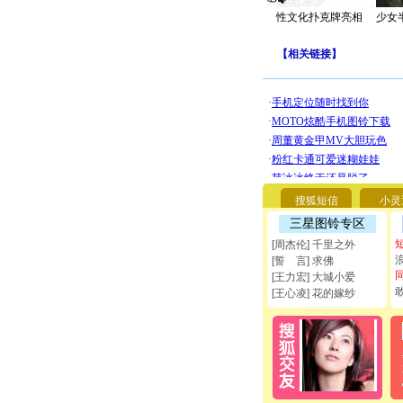
性文化扑克牌亮相
少女
【
相关链接
】
搜狐短信
小灵
三星图铃专区
[周杰伦] 千里之外
[誓 言] 求佛
[王力宏] 大城小爱
[王心凌] 花的嫁纱