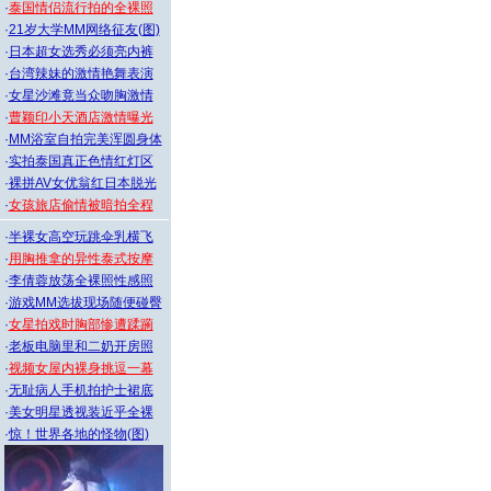
·
泰国情侣流行拍的全裸照
·
21岁大学MM网络征友(图)
·
日本超女选秀必须亮内裤
·
台湾辣妹的激情艳舞表演
·
女星沙滩竟当众吻胸激情
·
曹颖印小天酒店激情曝光
·
MM浴室自拍完美浑圆身体
·
实拍泰国真正色情红灯区
·
裸拼AV女优翁红日本脱光
·
女孩旅店偷情被暗拍全程
·
半裸女高空玩跳伞乳横飞
·
用胸推拿的异性泰式按摩
·
李倩蓉放荡全裸照性感照
·
游戏MM选拔现场随便碰臀
·
女星拍戏时胸部惨遭蹂躏
·
老板电脑里和二奶开房照
·
视频女屋内裸身挑逗一幕
·
无耻病人手机拍护士裙底
·
美女明星透视装近乎全裸
·
惊！世界各地的怪物(图)