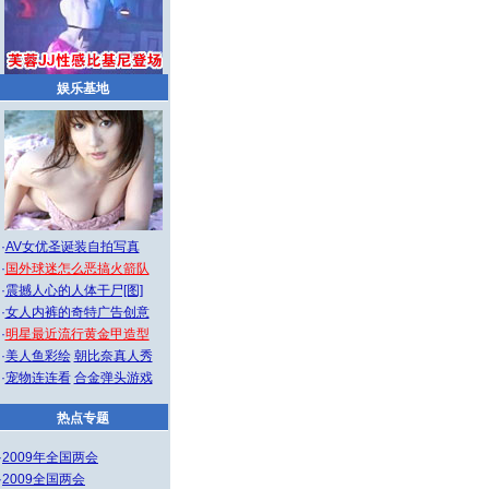
娱乐基地
·
AV女优圣诞装自拍写真
·
国外球迷怎么恶搞火箭队
·
震撼人心的人体干尸[图]
·
女人内裤的奇特广告创意
·
明星最近流行黄金甲造型
·
美人鱼彩绘
朝比奈真人秀
·
宠物连连看
合金弹头游戏
热点专题
·
2009年全国两会
·
2009全国两会