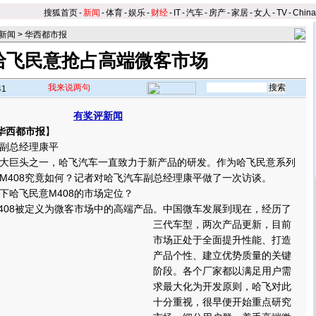
搜狐首页
-
新闻
-
体育
-
娱乐
-
财经
-
IT
-
汽车
-
房产
-
家居
-
女人
-
TV
-
Chin
新闻
>
华西都市报
哈飞民意抢占高端微客市场
我来说两句
41
有奖评新闻
华西都市报
】
副总经理康平
巨头之一，哈飞汽车一直致力于新产品的研发。作为哈飞民意系列
M408究竟如何？记者对哈飞汽车副总经理康平做了一次访谈。
哈飞民意M408的市场定位？
08被定义为微客市场中的高端产品。
中国微车发展到现在，经历了
三代车型，两次产品更新，目前
市场正处于全面提升性能、打造
产品个性、建立优势质量的关键
阶段。各个厂家都以满足用户需
求最大化为开发原则，哈飞对此
十分重视，很早便开始重点研究