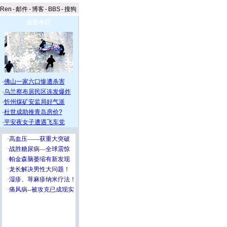
aRen
-
邮件
-
博客
-
BBS
-
搜狗
点击今日
·
佛山一家六口惨遭杀害
·
乌兰察布居民区连发爆炸
·
忻州煤矿安监局好气派
·
杜世成助推青岛房价?
·
平安夜女子遭遇飞车党