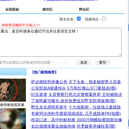
全部跟贴
精华区
辩论区
匿名发表：
隐藏地址：
，体验更流畅的中文输入>>
【热门新闻推荐】
·
萨达姆绞刑录像公布
天下头条：很多秘密带入坟墓
·
公安部发A级通缉令 5万悬红佛山灭门案疑凶(图)
·
纪念逝者
太原警察打死北京警察案终审 主犯被枪决
·
丁俊晖豪宅曝光 政府免费送别墅安防弹玻璃(图)
偷情被电视直播
·
野生东北虎咬死黄牛
十大假新闻：垃圾场儿童残肢
·
专家辩论伪科学废留现场混乱 几乎成肢体PK(组图)
·
校花口述：高中时献初夜
2000只蝴蝶贴爱因斯坦像
·
女白领祼体聚会放纵肉体
尚雯婕客串穆桂英(图)