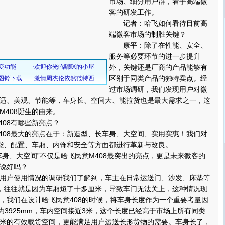
市场、细分用户群，着手高端微
客的研发工作。
记者：哈飞如何看待目前高
端微客市场的制胜关键？
康平：除了在性能、安全、
服务等必要环节的进一步提升
外，关键还是厂商的产品能够有
区别于同类产品的独特卖点。经
过市场调研，我们发现用户对微
适、美观、节能等，车身长、空间大、能拉货也是最大需求之一，这
M408诞生的由来。
08有哪些新亮点？
08最大的亮点在于：新造型、长车身、大空间、实用实惠！我们对
性能、配置、车厢、内饰和安全等方面都进行革新与改良。
、大空间”不仅是哈飞民意M408最突出的亮点，更是未来微客的
说好吗？
户使用情况的调研我们了解到，车主在日常运送门、沙发、床垫等
，往往就是因为车厢短了十多厘米，导致车门无法关上，这种情况现
，我们在设计哈飞民意408的时候，将车身长度作为一个重要考量因
为3925mm，车内空间接近3米，这个长度已经高于市场上所有同类
15米的有效载货空间，更能满足用户运送长形货物的需要。车身长了，