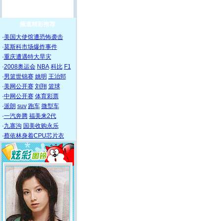
频道精彩推荐
·
美国大使馆遭恐怖袭击
·
莫斯科市场爆炸事件
·
重庆遭遇特大旱灾
·
2008奥运会
NBA
科比
F1
·
男篮世锦赛
姚明
王治郅
·
美网公开赛
刘翔
篮球
·
中网公开赛
体育彩票
·
派朗
suv
跑车
微型车
·
一汽奔腾
福美来2代
·
九寨沟
国美收购永乐
·
蔡依林身着CPU芯片衣