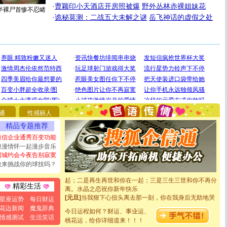
·
曹颖印小天酒店开房照被爆
野外丛林赤裸姐妹花
半裸尸首惨不忍睹
·
诡秘莫测：二战五大未解之谜
岳飞神话的虚假之处
[圣诞节]
圣诞节到了，想想没什么送给你的，又不打算给
你太多，只有给你五千万：千万快乐！千万要健康！千万
要平安！千万要知足！千万不要忘记我！
[圣诞节]
不只这样的日子才会想起你,而是这样的日子才
能正大光明地骚扰你,告诉你,圣诞要快乐!新年要快乐!天天
通
性感丽人
都要快乐噢!
[圣诞节]
奉上一颗祝福的心,在这个特别的日子里,愿幸福,
精品专题推荐
如意,快乐,鲜花,一切美好的祝愿与你同在.圣诞快乐!
短信企业通秀百变功能
[元旦]
看到你我会触电；看不到你我要充电；没有你我会
浪漫情怀一起漫步音乐
断电。爱你是我职业，想你是我事业，抱你是我特长，吻
同城约会今夜告别寂寞
你是我专业！水晶之恋祝你新年快乐
敢来挑战你的球技吗？
[元旦]
如果上天让我许三个愿望，一是今生今世和你在一
起；二是再生再世和你在一起；三是三生三世和你不再分
离。水晶之恋祝你新年快乐
精彩生活
[元旦]
当我狠下心扭头离去那一刻，你在我身后无助地哭
星座运势
每日财运
泣，这痛楚让我明白我多么爱你。我转身抱住你：这猪不
花边新闻
魔鬼辞典
卖了。水晶之恋祝你新年快乐。
今日运程如何？财运、事业运、
情感测试
生活笑话
[春节]
风柔雨润好月圆，半岛铁盒伴身边，每日尽显开心
桃花运，给你详细道来！！！