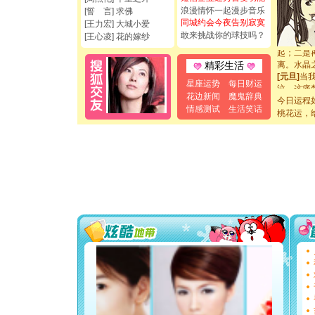
[元旦]
看
浪漫情怀一起漫步音乐
[誓 言] 求佛
断电。爱
同城约会今夜告别寂寞
[王力宏] 大城小爱
你是我专
敢来挑战你的球技吗？
[元旦]
如
[王心凌] 花的嫁纱
起；二是
离。水晶
精彩生活
[元旦]
当
星座运势
每日财运
泣，这痛
卖了。水
花边新闻
魔鬼辞典
今日运程
[春节]
风
情感测试
生活笑话
桃花运，
颜！冬去
道一声平
[春节]
传
片叶子是
送你一棵
[圣诞节]
你太多，
要平安！
[圣诞节]
能正大光明
都要快乐噢
[圣诞节]
如意,快乐
[元旦]
看
断电。爱
你是我专
[元旦]
如