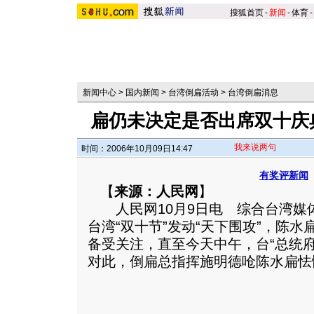
搜狐首页
-
新闻
-
体育
-
新闻中心
>
国内新闻
>
台湾倒扁活动
>
台湾倒扁消息
扁仍未决定是否出席双十庆
我来说两句
时间：2006年10月09日14:47
有奖评新闻
【
来源：人民网
】
人民网10月9日电 综合台湾媒
台湾“双十节”发动“天下围攻”，陈
备受关注，直至今天中午，台“总统
对此，倒扁总指挥施明德呛陈水扁怯