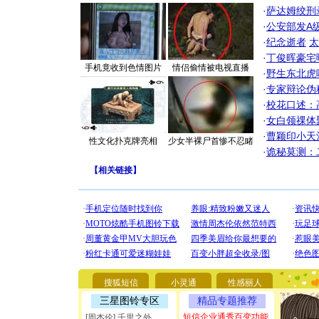
·
萨达姆绞刑
·
公安部发A
·
纪念逝者
太
·
丁俊晖豪宅
手机竟收到色情图片
情侣偷情被电视直播
·
野生东北虎
·
专家辩论伪
·
校花口述：
·
女白领祼体
·
曹颖印小天
性文化扑克牌亮相
少女半裸尸首惨不忍睹
·
诡秘莫测：
【
相关链接
】
[圣诞节]
你太多，
要平安！
[圣诞节]
能正大光明
搜狐短信
小灵通
性感丽人
都要快乐噢
[圣诞节]
三星图铃专区
精品专题推荐
如意,快乐
短信企业通秀百变功能
[周杰伦] 千里之外