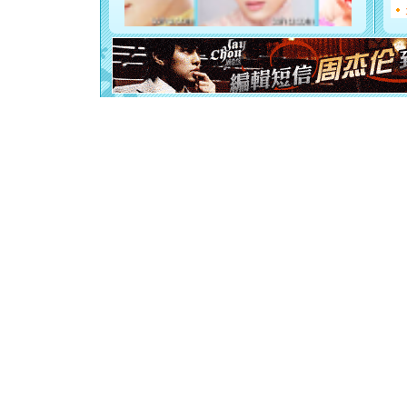
起；二是
离。水晶
[元旦]
当
泣，这痛
卖了。水
[春节]
风
颜！冬去
道一声平
[春节]
传
片叶子是
送你一棵